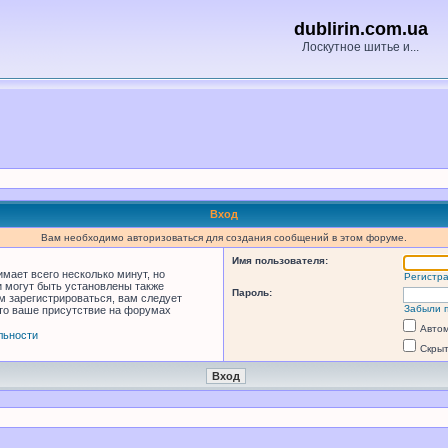
dublirin.com.ua
Лоскутное шитье и...
Вход
Вам необходимо авторизоваться для создания сообщений в этом форуме.
Имя пользователя:
мает всего несколько минут, но
Регистр
 могут быть установлены также
Пароль:
м зарегистрироваться, вам следует
Забыли 
что ваше присутствие на форумах
Автом
льности
Скрыт