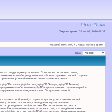
FAQ
Поиск
Текущее время: Сб авг 08, 2026 08:37
Часовой пояс: UTC + 2 часа [ Летнее время ]
Язык:
ласие со следующими условиями. Если вы не согласны с ними,
ё возможное, чтобы уведомить вас об этом, однако с вашей стороны
справления условий означает ваше согласие с ними.
 phpBB», «www.phpbb.com», «phpBB Group», «phpBB Teams»),
программного обеспечения phpBB строго связаны с организацией и
содержания и/или поведения в них. За дополнительной
и и прочих сообщений, которые могут нарушить законы вашей
й могут привести к вашему немедленному отключению от
сти проведения такой политики. Вы соглашаетесь с тем, что
нию. Как пользователь вы согласны с тем, что введённая вами
и «dublirin.com.ua», ни phpBB Group не может быть ответственна