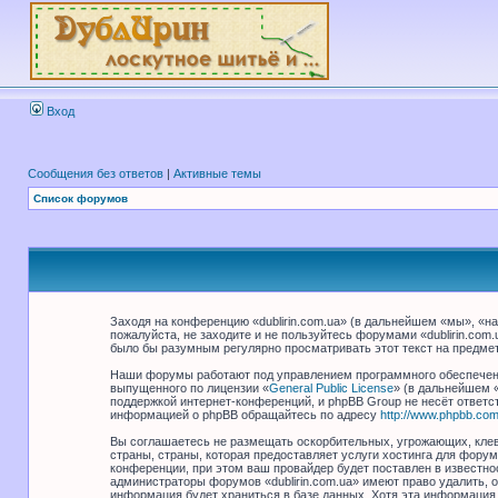
Вход
Сообщения без ответов
|
Активные темы
Список форумов
Заходя на конференцию «dublirin.com.ua» (в дальнейшем «мы», «наш
пожалуйста, не заходите и не пользуйтесь форумами «dublirin.com
было бы разумным регулярно просматривать этот текст на предмет 
Наши форумы работают под управлением программного обеспечени
выпущенного по лицензии «
General Public License
» (в дальнейшем 
поддержкой интернет-конференций, и phpBB Group не несёт ответст
информацией о phpBB обращайтесь по адресу
http://www.phpbb.com
Вы соглашаетесь не размещать оскорбительных, угрожающих, клев
страны, страны, которая предоставляет услуги хостинга для фору
конференции, при этом ваш провайдер будет поставлен в известно
администраторы форумов «dublirin.com.ua» имеют право удалить, 
информация будет храниться в базе данных. Хотя эта информация 