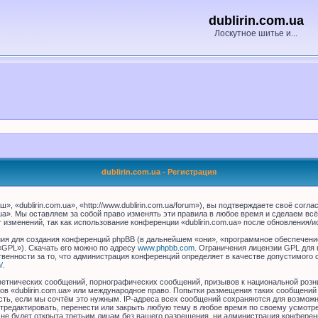
dublirin.com.ua
Лоскутное шитье и...
dublirin.com.ua - Регистрация
», «dublirin.com.ua», «http://www.dublirin.com.ua/forum»), вы подтверждаете своё сог
.ua». Мы оставляем за собой право изменять эти правила в любое время и сделаем вс
изменений, так как использование конференции «dublirin.com.ua» после обновления/и
я для создания конференций phpBB (в дальнейшем «они», «программное обеспечение
«GPL»). Скачать его можно по адресу
www.phpbb.com
. Ограничения лицензии GPL для 
венности за то, что администрация конференций определяет в качестве допустимого 
/
.
етнических сообщений, порнографических сообщений, призывов к национальной розн
мов «dublirin.com.ua» или международное право. Попытки размещения таких сообщени
сть, если мы сочтём это нужным. IP-адреса всех сообщений сохраняются для возможно
отредактировать, перенести или закрыть любую тему в любое время по своему усмотре
не будет открыта третьим лицам без вашего разрешения, ни администрация конференци