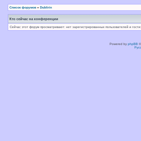
Список форумов
»
Dublirin
Кто сейчас на конференции
Сейчас этот форум просматривают: нет зарегистрированных пользователей и гости:
Powered by
phpBB
©
Рус