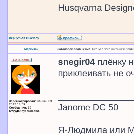
Husqvarna Design
Вернуться к началу
Маркиза2
Заголовок сообщения:
Re: Без чего шить нельзя(и
snegir04
плёнку н
приклеивать не о
______________
Зарегистрирован:
Сб июн 09,
Janome DC 50
2012 16:59
Сообщения:
16
Откуда:
Курская обл.
Я-Людмила или М