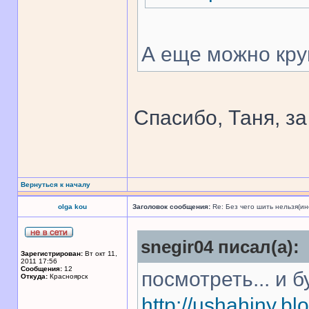
А еще можно кру
Спасибо, Таня, з
Вернуться к началу
olga kou
Заголовок сообщения:
Re: Без чего шить нельзя(и
snegir04 писал(а):
Зарегистрирован:
Вт окт 11,
2011 17:56
Сообщения:
12
посмотреть... и бу
Откуда:
Красноярск
http://ushahiny.bl