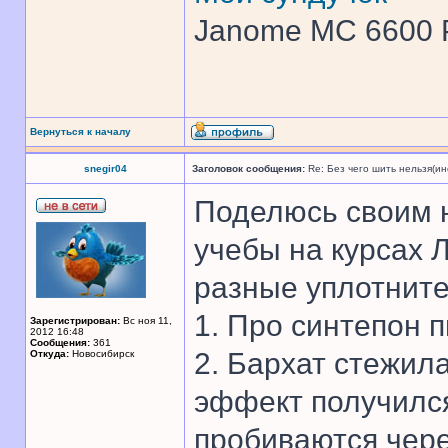
Janome MC 6600 
Вернуться к началу
snegir04
Заголовок сообщения:
Re: Без чего шить нельзя(и
Поделюсь своим 
учебы на курсах
разные уплотните
1. Про синтепон пи
Зарегистрирован:
Вс ноя 11,
2012 16:48
Сообщения:
361
2. Бархат стежил
Откуда:
Новосибирск
эффект получился
пробиваются чере