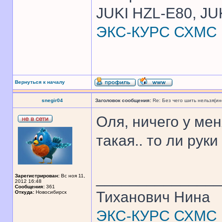
JUKI HZL-E80, JU
ЭКС-КУРС СХМС
Вернуться к началу
snegir04
Заголовок сообщения:
Re: Без чего шить нельзя(и
Оля, ничего у мен
такая.. то ли руки
______________
Зарегистрирован:
Вс ноя 11,
2012 16:48
Сообщения:
361
Тиханович Нина
Откуда:
Новосибирск
ЭКС-КУРС СХМС