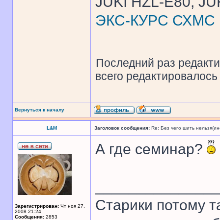
JUKI HZL-E80, JU
ЭКС-КУРС СХМС
Последний раз редакт
всего редактировалось 
Вернуться к началу
L&M
Заголовок сообщения:
Re: Без чего шить нельзя(и
А где семинар?
______________
Старики потому т
Зарегистрирован:
Чт ноя 27,
2008 21:24
Сообщения:
2853