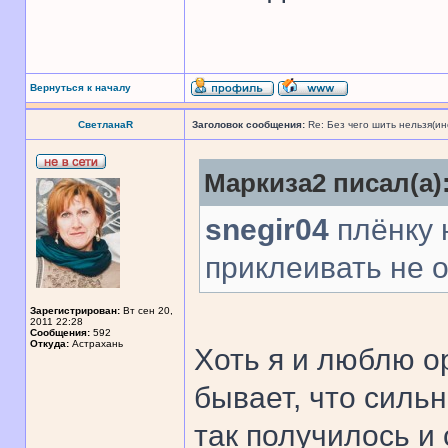
Вернуться к началу
СветланаR
Заголовок сообщения:
Re: Без чего шить нельзя(и
Маркиза2 писал(а)
snegir04
плёнку 
приклеивать не 
Зарегистрирован:
Вт сен 20,
2011 22:28
Сообщения:
592
Откуда:
Астрахань
Хоть я и люблю о
бывает, что сильн
так получилось и