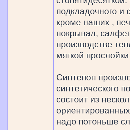
стопятидесяткой.
подкладочного и
кроме наших , пе
покрывал, салфето
производстве теп
мягкой прослойки
Синтепон произво
синтетического п
состоит из неско
ориентированных
надо потоньше сл