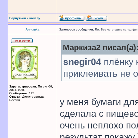
Вернуться к началу
Annuшka
Заголовок сообщения:
Re: Без чего шить нельзя(и
Маркиза2 писал(а)
snegir04
плёнку 
приклеивать не 
Зарегистрирован:
Пн окт 06,
2014 10:07
Сообщения:
412
Откуда:
Димитровград,
у меня бумаги дл
Россия
сделала с пищево
очень неплохо по
результат покажу 