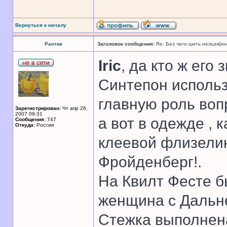
Вернуться к началу
Рантик
Заголовок сообщения:
Re: Без чего шить нельзя(и
Iric
, да кто ж его 
Синтепон использ
главную роль вопр
Зарегистрирован:
Чт апр 26,
2007 09:31
а вот в одежде , 
Сообщения:
747
Откуда:
Россия
клеевой флизелин
Фройденберг!.
На Квилт Фесте б
женщина с Дальне
Стежка выполнена