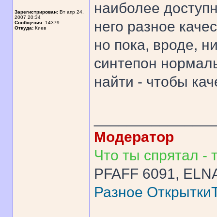
наиболее доступн
Зарегистрирован:
Вт апр 24,
2007 20:34
него разное каче
Сообщения:
14379
Откуда:
Киев
но пока, вроде, н
синтепон нормаль
найти - чтобы ка
______________
Модератор
Что ты спрятал - т
PFAFF 6091, ELNA
Разное
Открытки