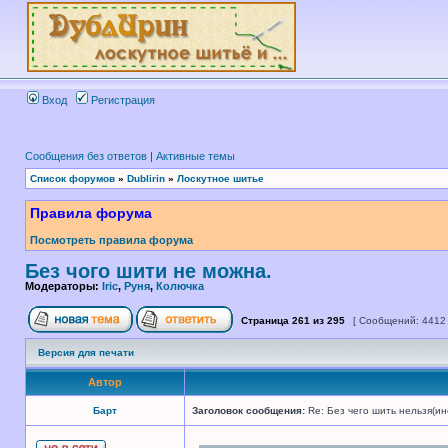
Вход
Регистрация
Сообщения без ответов
|
Активные темы
Список форумов
»
Dublirin
»
Лоскутное шитье
Правила форума
Посмотреть правила форума
Без чого шити не можна.
Модераторы:
Iric
,
Руня
,
Колючка
Страница
261
из
295
[ Сообщений: 4412
Версия для печати
Автор
Барт
Заголовок сообщения:
Re: Без чего шить нельзя(и