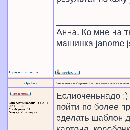
______________
Анна. Ко мне на 
машинка janome j
Вернуться к началу
olga kou
Заголовок сообщения:
Re: Без чего шить нельзя(и
Еслиоченьнадо :)
Зарегистрирован:
Вт окт 11,
пойти по более пр
2011 17:56
Сообщения:
12
Откуда:
Красноярск
сделать шаблон д
картона, коробочк