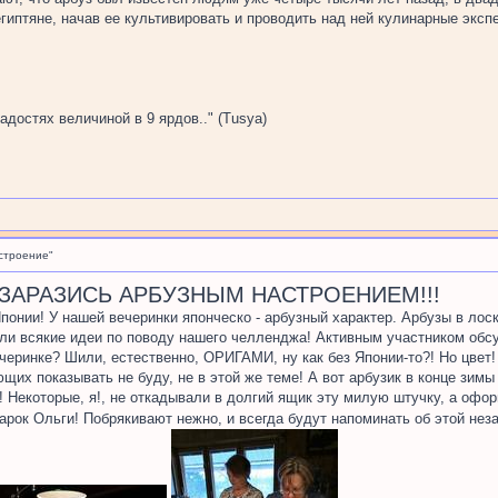
гиптяне, начав ее культивировать и проводить над ней кулинарные эксп
адостях величиной в 9 ярдов.." (Tusya)
строение"
. ЗАРАЗИСЬ АРБУЗНЫМ НАСТРОЕНИЕМ!!!
понии! У нашей вечеринки японческо - арбузный характер. Арбузы в лоск
 всякие идеи по поводу нашего челленджа! Активным участником обсужд
ечеринке? Шили, естественно, ОРИГАМИ, ну как без Японии-то?! Но цвет!
щих показывать не буду, не в этой же теме! А вот арбузик в конце зимы
Некоторые, я!, не откадывали в долгий ящик эту милую штучку, а офор
дарок Ольги! Побрякивают нежно, и всегда будут напоминать об этой нез