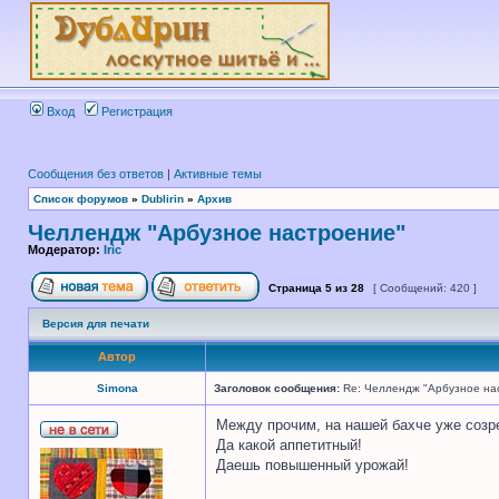
Вход
Регистрация
Сообщения без ответов
|
Активные темы
Список форумов
»
Dublirin
»
Архив
Челлендж "Арбузное настроение"
Модератор:
Iric
Страница
5
из
28
[ Сообщений: 420 ]
Версия для печати
Автор
Simona
Заголовок сообщения:
Re: Челлендж "Арбузное на
Между прочим, на нашей бахче уже созре
Да какой аппетитный!
Даешь повышенный урожай!