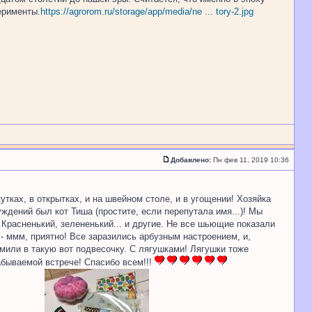
ерименты.
https://agrorom.ru/storage/app/media/ne ... tory-2.jpg
Добавлено:
Пн фев 11, 2019 10:36
утках, в открытках, и на швейном столе, и в угощении! Хозяйка
ений был кот Тиша (простите, если перепутала имя...)! Мы
 Красненький, зелененький... и другие. Не все шьющие показали
 - ммм, приятно! Все заразились арбузным настроением, и,
мили в такую вот подвесочку. С лягушками! Лягушки тоже
абываемой встрече! Спасибо всем!!!