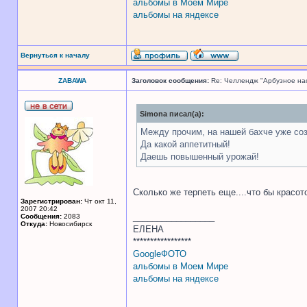
альбомы в Моем Мире
альбомы на яндексе
Вернуться к началу
ZABAWA
Заголовок сообщения:
Re: Челлендж "Арбузное на
Simona писал(а):
Между прочим, на нашей бахче уже соз
Да какой аппетитный!
Даешь повышенный урожай!
Сколько же терпеть еще....что бы красо
Зарегистрирован:
Чт окт 11,
2007 20:42
_________________
Сообщения:
2083
Откуда:
Новосибирск
ЕЛЕНА
*****************
GoogleФОТО
альбомы в Моем Мире
альбомы на яндексе