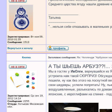
Среднего царства ягоду нашли древние е
_________________
Татьяна
---------------------------
"...нельзя себе отказывать в маленьких р
Зарегистрирован:
Вт ноя 09,
2010 01:35
Сообщения:
1513
Вернуться к началу
Кнопка
Заголовок сообщения:
Re: Челлендж "Арбузное на
А ТЫ ШЬЕШЬ АРБУЗ??!..
Мы в гостях у
ИвОлги
, вернувшейся из Я
устроила нам такой СЮРПРИЗ! Обсуждали
пошили, ну как без этого на лоскутной в
свои шедевры, успели попрятать! Ну, пью
воодушевленные, разъехались по домам! 
японские, с иероглифами на спинке - по
Зарегистрирован:
Ср сен 19,
2012 14:14
Сообщения:
2255
Откуда:
Хотьково Московская
обл.