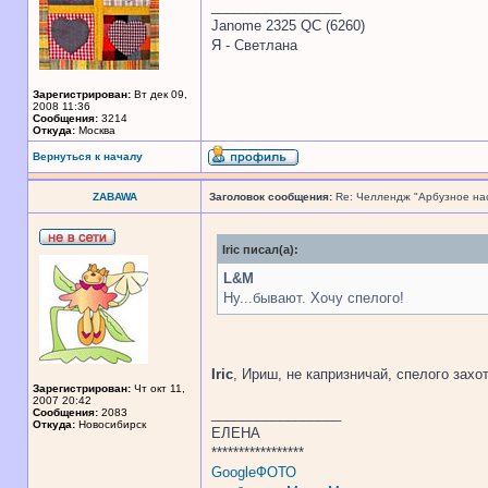
_________________
Janome 2325 QC (6260)
Я - Светлана
Зарегистрирован:
Вт дек 09,
2008 11:36
Сообщения:
3214
Откуда:
Москва
Вернуться к началу
ZABAWA
Заголовок сообщения:
Re: Челлендж "Арбузное на
Iric писал(а):
L&M
Ну...бывают. Хочу спелого!
Iric
, Ириш, не капризничай, спелого захот
Зарегистрирован:
Чт окт 11,
2007 20:42
_________________
Сообщения:
2083
Откуда:
Новосибирск
ЕЛЕНА
*****************
GoogleФОТО