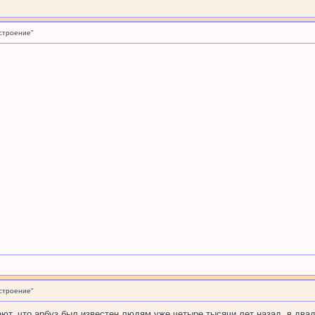
строение"
строение"
т, что арбуз был известен людям уже четыре тысячи лет назад, в двад