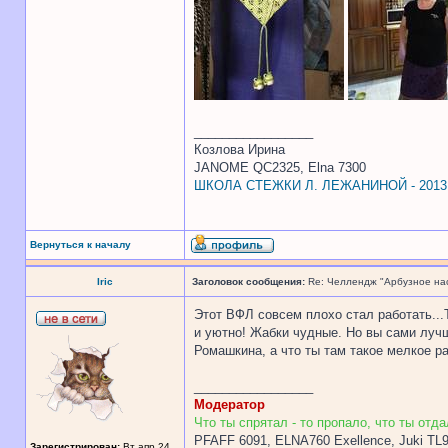
_________________
Козлова Ирина
JANOME QC2325, Elna 7300
ШКОЛА СТЕЖКИ Л. ЛЕЖАНИНОЙ - 2013
Вернуться к началу
Iric
Заголовок сообщения:
Re: Челлендж "Арбузное на
Этот ВФЛ совсем плохо стал работать...Т
и уютно! Жабки чудные. Но вы сами луч
Ромашкина, а что ты там такое мелкое р
_________________
Модератор
Что ты спрятал - то пропало, что ты отдал
PFAFF 6091, ELNA760 Exellence, Juki TL
Зарегистрирован:
Вт апр 24,