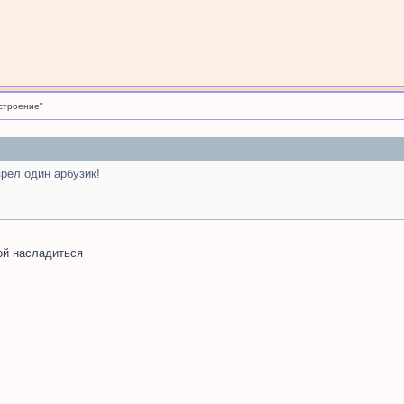
строение"
рел один арбузик!
той насладиться