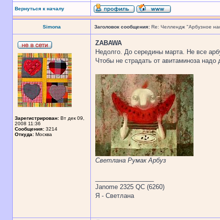
Вернуться к началу
Simona
Заголовок сообщения:
Re: Челлендж "Арбузное на
ZABAWA
Недолго. До середины марта. Не все арб
Чтобы не страдать от авитаминоза надо д
Зарегистрирован:
Вт дек 09,
2008 11:36
Сообщения:
3214
Откуда:
Москва
Светлана Румак Арбуз
_________________
Janome 2325 QC (6260)
Я - Светлана