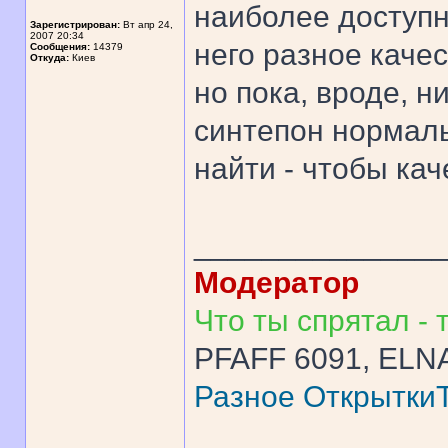
наиболее доступн
Зарегистрирован:
Вт апр 24,
2007 20:34
него разное каче
Сообщения:
14379
Откуда:
Киев
но пока, вроде, н
синтепон нормаль
найти - чтобы ка
______________
Модератор
Что ты спрятал - т
PFAFF 6091, ELNA
Разное
Открытки