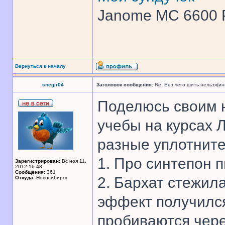
Janome MC 6600 
Вернуться к началу
snegir04
Заголовок сообщения:
Re: Без чего шить нельзя(и
Поделюсь своим 
учебы на курсах
разные уплотните
1. Про синтепон пи
Зарегистрирован:
Вс ноя 11,
2012 16:48
Сообщения:
361
2. Бархат стежил
Откуда:
Новосибирск
эффект получился
пробиваются чере