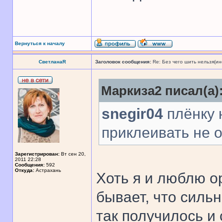
Вернуться к началу
СветланаR
Заголовок сообщения:
Re: Без чего шить нельзя(и
Маркиза2 писал(а)
snegir04
плёнку 
приклеивать не 
Зарегистрирован:
Вт сен 20,
2011 22:28
Сообщения:
592
Откуда:
Астрахань
Хоть я и люблю о
бывает, что сильн
так получилось и