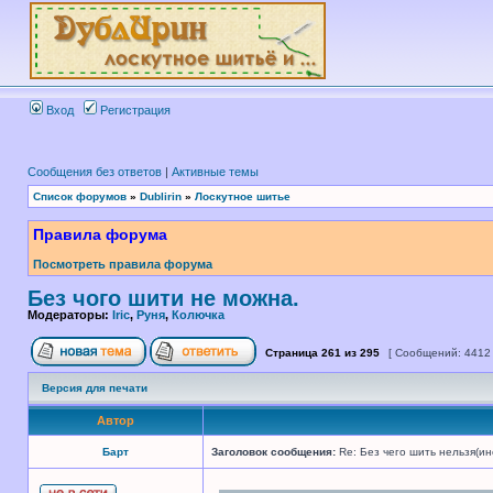
Вход
Регистрация
Сообщения без ответов
|
Активные темы
Список форумов
»
Dublirin
»
Лоскутное шитье
Правила форума
Посмотреть правила форума
Без чого шити не можна.
Модераторы:
Iric
,
Руня
,
Колючка
Страница
261
из
295
[ Сообщений: 4412
Версия для печати
Автор
Барт
Заголовок сообщения:
Re: Без чего шить нельзя(и