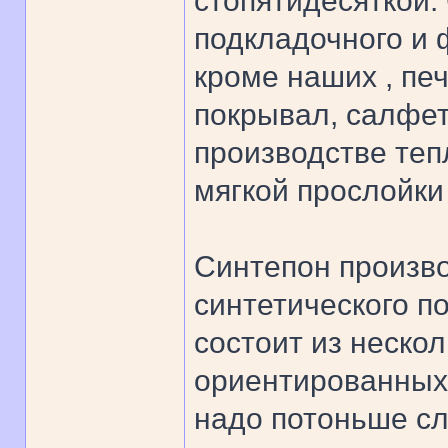
стопятидесяткой.
подкладочного и
кроме наших , пе
покрывал, салфето
производстве теп
мягкой прослойки
Синтепон произво
синтетического п
состоит из неско
ориентированных
надо потоньше сл