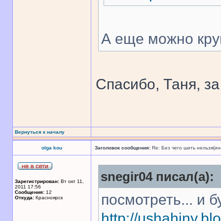
А еще можно кру
Спасибо, Таня, з
Вернуться к началу
olga kou
Заголовок сообщения:
Re: Без чего шить нельзя(и
snegir04 писал(а):
Зарегистрирован:
Вт окт 11,
2011 17:56
Сообщения:
12
посмотреть... и бу
Откуда:
Красноярск
http://ushahiny.bl