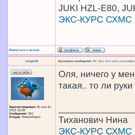
JUKI HZL-E80, JU
ЭКС-КУРС СХМС
Вернуться к началу
snegir04
Заголовок сообщения:
Re: Без чего шить нельзя(и
Оля, ничего у мен
такая.. то ли руки
______________
Зарегистрирован:
Вс ноя 11,
2012 16:48
Сообщения:
361
Тиханович Нина
Откуда:
Новосибирск
ЭКС-КУРС СХМС