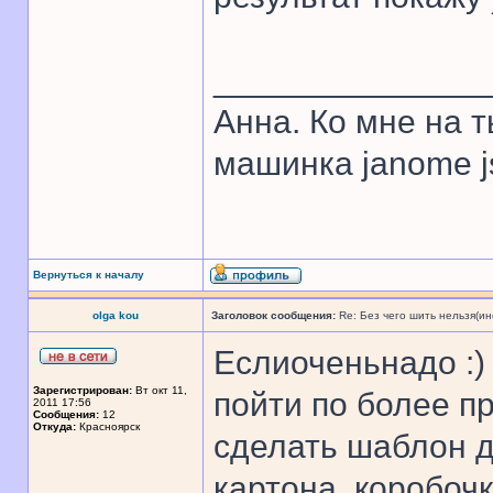
______________
Анна. Ко мне на 
машинка janome j
Вернуться к началу
olga kou
Заголовок сообщения:
Re: Без чего шить нельзя(и
Еслиоченьнадо :)
Зарегистрирован:
Вт окт 11,
пойти по более пр
2011 17:56
Сообщения:
12
Откуда:
Красноярск
сделать шаблон д
картона, коробочк