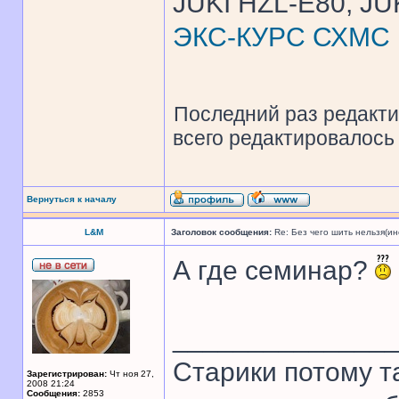
JUKI HZL-E80, JU
ЭКС-КУРС СХМС
Последний раз редакт
всего редактировалось 
Вернуться к началу
L&M
Заголовок сообщения:
Re: Без чего шить нельзя(и
А где семинар?
______________
Старики потому т
Зарегистрирован:
Чт ноя 27,
2008 21:24
Сообщения:
2853