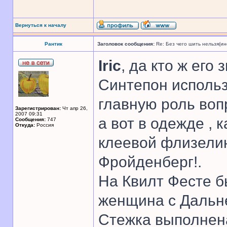
Вернуться к началу
Рантик
Заголовок сообщения:
Re: Без чего шить нельзя(и
Iric
, да кто ж его 
Синтепон использ
главную роль вопр
Зарегистрирован:
Чт апр 26,
2007 09:31
а вот в одежде , 
Сообщения:
747
Откуда:
Россия
клеевой флизелин
Фройденберг!.
На Квилт Фесте б
женщина с Дальне
Стежка выполнена