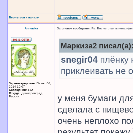
Вернуться к началу
Annuшka
Заголовок сообщения:
Re: Без чего шить нельзя(и
Маркиза2 писал(а)
snegir04
плёнку 
приклеивать не 
Зарегистрирован:
Пн окт 06,
2014 10:07
Сообщения:
412
Откуда:
Димитровград,
у меня бумаги дл
Россия
сделала с пищево
очень неплохо по
результат покажу 