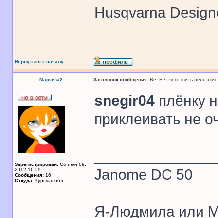
Husqvarna Design
Вернуться к началу
Маркиза2
Заголовок сообщения:
Re: Без чего шить нельзя(и
snegir04
плёнку н
приклеивать не о
______________
Зарегистрирован:
Сб июн 09,
Janome DC 50
2012 16:59
Сообщения:
16
Откуда:
Курская обл.
Я-Людмила или М