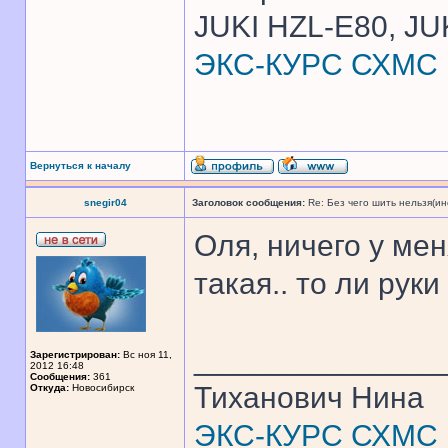
JUKI HZL-E80, JU
ЭКС-КУРС СХМС
Вернуться к началу
snegir04
Заголовок сообщения:
Re: Без чего шить нельзя(и
Оля, ничего у мен
такая.. то ли руки
______________
Зарегистрирован:
Вс ноя 11,
2012 16:48
Сообщения:
361
Тиханович Нина
Откуда:
Новосибирск
ЭКС-КУРС СХМС