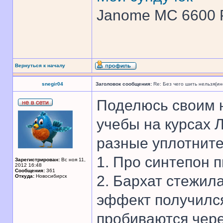
Janome MC 6600 
Вернуться к началу
snegir04
Заголовок сообщения:
Re: Без чего шить нельзя(и
Поделюсь своим 
учебы на курсах
разные уплотните
1. Про синтепон пи
Зарегистрирован:
Вс ноя 11,
2012 16:48
Сообщения:
361
2. Бархат стежил
Откуда:
Новосибирск
эффект получился
пробиваются чере