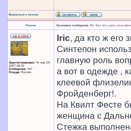
Вернуться к началу
Рантик
Заголовок сообщения:
Re: Без чего шить нельзя(и
Iric
, да кто ж его 
Синтепон использ
главную роль вопр
Зарегистрирован:
Чт апр 26,
2007 09:31
а вот в одежде , 
Сообщения:
747
Откуда:
Россия
клеевой флизелин
Фройденберг!.
На Квилт Фесте б
женщина с Дальне
Стежка выполнена