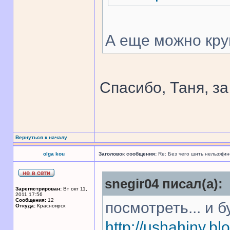
А еще можно кру
Спасибо, Таня, з
Вернуться к началу
olga kou
Заголовок сообщения:
Re: Без чего шить нельзя(и
snegir04 писал(а):
Зарегистрирован:
Вт окт 11,
2011 17:56
Сообщения:
12
посмотреть... и бу
Откуда:
Красноярск
http://ushahiny.bl