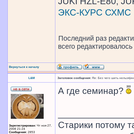
JUKI HZL-E80, JU
ЭКС-КУРС СХМС
Последний раз редакт
всего редактировалось 
Вернуться к началу
L&M
Заголовок сообщения:
Re: Без чего шить нельзя(и
А где семинар?
______________
Старики потому т
Зарегистрирован:
Чт ноя 27,
2008 21:24
Сообщения:
2853