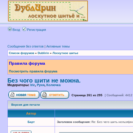
Вход
Регистрация
Сообщения без ответов
|
Активные темы
Список форумов
»
Dublirin
»
Лоскутное шитье
Правила форума
Посмотреть правила форума
Без чого шити не можна.
Модераторы:
Iric
,
Руня
,
Колючка
Страница
261
из
295
[ Сообщений: 4412
Версия для печати
Автор
Барт
Заголовок сообщения:
Re: Без чего шить нельзя(и