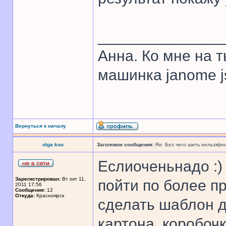
______________
Анна. Ко мне на 
машинка janome j
Вернуться к началу
olga kou
Заголовок сообщения:
Re: Без чего шить нельзя(и
Еслиоченьнадо :)
Зарегистрирован:
Вт окт 11,
пойти по более пр
2011 17:56
Сообщения:
12
Откуда:
Красноярск
сделать шаблон д
картона, коробочк