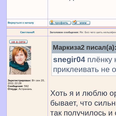
Вернуться к началу
СветланаR
Заголовок сообщения:
Re: Без чего шить нельзя(и
Маркиза2 писал(а)
snegir04
плёнку 
приклеивать не 
Зарегистрирован:
Вт сен 20,
2011 22:28
Сообщения:
592
Откуда:
Астрахань
Хоть я и люблю о
бывает, что сильн
так получилось и