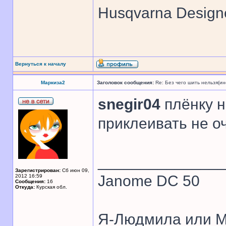
Husqvarna Design
Вернуться к началу
Маркиза2
Заголовок сообщения:
Re: Без чего шить нельзя(и
snegir04
плёнку н
приклеивать не о
______________
Зарегистрирован:
Сб июн 09,
Janome DC 50
2012 16:59
Сообщения:
16
Откуда:
Курская обл.
Я-Людмила или М