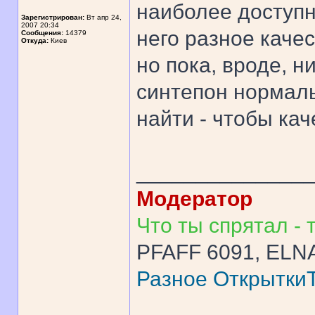
наиболее доступн
Зарегистрирован:
Вт апр 24,
2007 20:34
него разное каче
Сообщения:
14379
Откуда:
Киев
но пока, вроде, н
синтепон нормаль
найти - чтобы ка
______________
Модератор
Что ты спрятал - т
PFAFF 6091, ELNA
Разное
Открытки