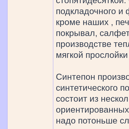
стопятидесяткой.
подкладочного и
кроме наших , пе
покрывал, салфето
производстве теп
мягкой прослойки
Синтепон произво
синтетического п
состоит из неско
ориентированных
надо потоньше сл