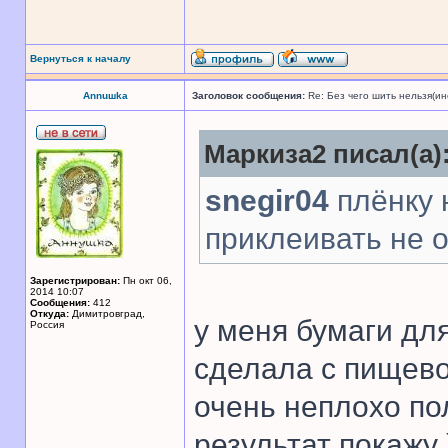
Вернуться к началу
Annuшka
Заголовок сообщения:
Re: Без чего шить нельзя(и
Маркиза2 писал(а)
snegir04
плёнку 
приклеивать не 
Зарегистрирован:
Пн окт 06,
2014 10:07
Сообщения:
412
Откуда:
Димитровград,
у меня бумаги дл
Россия
сделала с пищево
очень неплохо по
результат покажу 