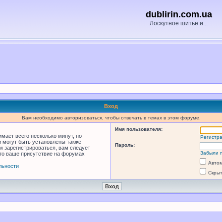
dublirin.com.ua
Лоскутное шитье и...
Вход
Вам необходимо авторизоваться, чтобы отвечать в темах в этом форуме.
Имя пользователя:
мает всего несколько минут, но
Регистр
 могут быть установлены также
Пароль:
м зарегистрироваться, вам следует
Забыли 
что ваше присутствие на форумах
Автом
льности
Скрыт