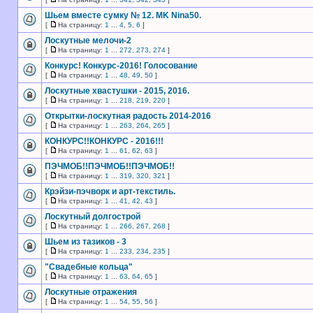
Шьем вместе сумку № 12. MK Nina50.
[
На страницу:
1
...
4
,
5
,
6
]
Лоскутные мелочи-2
[
На страницу:
1
...
272
,
273
,
274
]
Конкурс! Конкурс-2016! Голосование
[
На страницу:
1
...
48
,
49
,
50
]
Лоскутные хвастушки - 2015, 2016.
[
На страницу:
1
...
218
,
219
,
220
]
Открытки-лоскутная радость 2014-2016
[
На страницу:
1
...
263
,
264
,
265
]
КОНКУРС!!КОНКУРС - 2016!!!
[
На страницу:
1
...
61
,
62
,
63
]
ПЭЧМОБ!!ПЭЧМОБ!!ПЭЧМОБ!!
[
На страницу:
1
...
319
,
320
,
321
]
Крэйзи-пэчворк и арт-текстиль.
[
На страницу:
1
...
41
,
42
,
43
]
Лоскутный долгострой
[
На страницу:
1
...
266
,
267
,
268
]
Шьем из тазиков - 3
[
На страницу:
1
...
233
,
234
,
235
]
"Свадебные кольца"
[
На страницу:
1
...
63
,
64
,
65
]
Лоскутные отражения
[
На страницу:
1
...
54
,
55
,
56
]