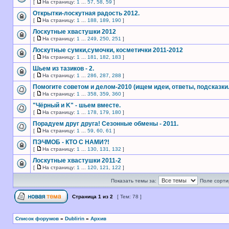
[
На страницу:
1
...
57
,
58
,
59
]
Открытки-лоскутная радость 2012.
[
На страницу:
1
...
188
,
189
,
190
]
Лоскутные хвастушки 2012
[
На страницу:
1
...
249
,
250
,
251
]
Лоскутные сумки,сумочки, косметички 2011-2012
[
На страницу:
1
...
181
,
182
,
183
]
Шьем из тазиков - 2.
[
На страницу:
1
...
286
,
287
,
288
]
Помогите советом и делом-2010 (ищем идеи, ответы, подсказки..
[
На страницу:
1
...
358
,
359
,
360
]
"Чёрный и K" - шьем вместе.
[
На страницу:
1
...
178
,
179
,
180
]
Порадуем друг друга! Сезонные обмены - 2011.
[
На страницу:
1
...
59
,
60
,
61
]
ПЭЧМОБ - КТО С НАМИ?!
[
На страницу:
1
...
130
,
131
,
132
]
Лоскутные хвастушки 2011-2
[
На страницу:
1
...
120
,
121
,
122
]
Показать темы за:
Поле сорти
Страница
1
из
2
[ Тем: 78 ]
Список форумов
»
Dublirin
»
Архив