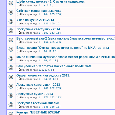
Шьём сумку вместе - 1. Cумки из квадратов.
[
На страницу:
1
...
7
,
8
,
9
]
Стёжка и машинная вышивка
[
На страницу:
1
...
284
,
285
,
286
]
У нас на кухне 2011-2014
[
На страницу:
1
...
149
,
150
,
151
]
Лоскутные хвастушки - 2014
[
На страницу:
1
...
152
,
153
,
154
]
Выставочный зал-2 (выставки,клубные встречи, путешествия...
[
На страницу:
1
...
464
,
465
,
466
]
Блиц - пошив "Сумка - косметичка на пояс" по МК Алевтины
[
На страницу:
1
...
10
,
11
,
12
]
МК по сшиванию мультиблоков с freezer paper. Шьем с Ухтышко
[
На страницу:
1
...
16
,
17
,
18
]
Блиц-пошив "Салфетка Пасхальная" по МК Zlata.
[
На страницу:
1
,
2
,
3
,
4
,
5
]
Открытки-лоскутная радость 2013.
[
На страницу:
1
...
64
,
65
,
66
]
Лоскутные хвастушки - 2013
[
На страницу:
1
...
201
,
202
,
203
]
Лоскутные сумки - 2013
[
На страницу:
1
...
171
,
172
,
173
]
Лоскутная гостиная Фиалки
[
На страницу:
1
...
135
,
136
,
137
]
Конкурс "ЦВЕТНЫЕ БУКВЫ"