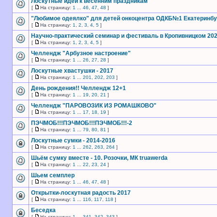
Лоскутные идеи к весенним праздникам
[
На страницу:
1
...
46
,
47
,
48
]
"Любимое одеялко" для детей онкоцентра ОДКБ№1 Екатеринбу
[
На страницу:
1
,
2
,
3
,
4
,
5
]
Научно-практический семинар и фестиваль в Кропивницком 20
[
На страницу:
1
,
2
,
3
,
4
,
5
]
Челлендж "Арбузное настроение"
[
На страницу:
1
...
26
,
27
,
28
]
Лоскутные хвастушки - 2017
[
На страницу:
1
...
201
,
202
,
203
]
День рождения!! Челлендж 12+1
[
На страницу:
1
...
19
,
20
,
21
]
Челлендж "ПАРОВОЗИК ИЗ РОМАШКОВО"
[
На страницу:
1
...
17
,
18
,
19
]
ПЭЧМОБ!!!ПЭЧМОБ!!!ПЭЧМОБ!!!-2
[
На страницу:
1
...
79
,
80
,
81
]
Лоскутные сумки - 2014-2016
[
На страницу:
1
...
262
,
263
,
264
]
Шьём сумку вместе - 10. Розочки, МК truawerda
[
На страницу:
1
...
22
,
23
,
24
]
Шьем семплер
[
На страницу:
1
...
46
,
47
,
48
]
Открытки-лоскутная радость 2017
[
На страницу:
1
...
116
,
117
,
118
]
Беседка
[
На страницу:
1
...
341
,
342
,
343
]