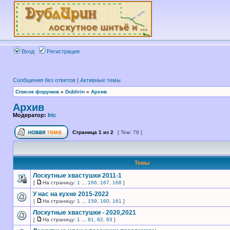
Вход
Регистрация
Сообщения без ответов
|
Активные темы
Список форумов
»
Dublirin
»
Архив
Архив
Модератор:
Iric
Страница
1
из
2
[ Тем: 78 ]
Темы
Лоскутные хвастушки 2011-1
[
На страницу:
1
...
166
,
167
,
168
]
У нас на кухне 2015-2022
[
На страницу:
1
...
159
,
160
,
161
]
Лоскутные хвастушки - 2020,2021
[
На страницу:
1
...
81
,
82
,
83
]