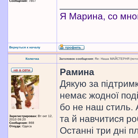
Сообщения:
7807
______________
Я Марина, со мно
Вернуться к началу
Колючка
Заголовок сообщения:
Re: Наша МАЙСТЕРНЯ (поточн
Рамина
Дякую за підтрим
немає жодної поді
бо не наш стиль. 
та й навчитися ро
Зарегистрирован:
Вт окт 12,
2010 09:20
Сообщения:
868
Откуда:
Одеса
Останні три дні п