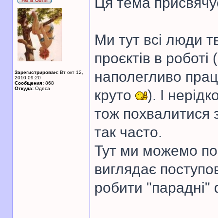
Ця тема присвячу
Ми тут всі люди т
проєктів в роботі
наполегливо прац
Зарегистрирован:
Вт окт 12,
2010 09:20
Сообщения:
868
Откуда:
Одеса
круто
). І нерід
тож похвалитися 
так часто.
Тут ми можемо пок
виглядає поступов
робити "парадні" 