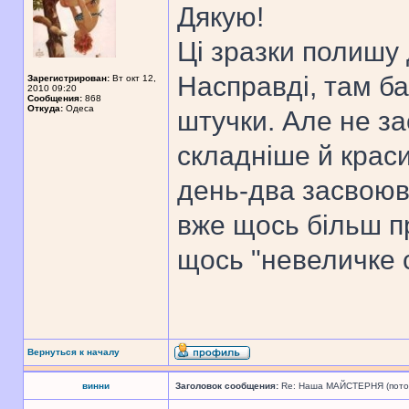
Дякую!
Ці зразки полишу д
Насправді, там ба
Зарегистрирован:
Вт окт 12,
2010 09:20
Сообщения:
868
Откуда:
Одеса
штучки. Але не за
складніше й краси
день-два засвоюв
вже щось більш п
щось "невеличке 
Вернуться к началу
винни
Заголовок сообщения:
Re: Наша МАЙСТЕРНЯ (поточн