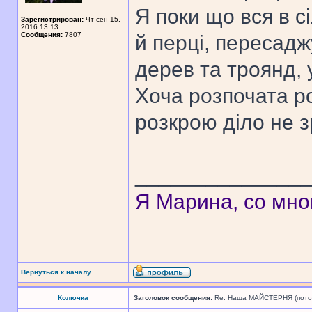
Я поки що вся в с
Зарегистрирован:
Чт сен 15,
2016 13:13
Сообщения:
7807
й перці, пересад
дерев та троянд, 
Хоча розпочата р
розкрою діло не 
______________
Я Марина, со мно
Вернуться к началу
Колючка
Заголовок сообщения:
Re: Наша МАЙСТЕРНЯ (поточн