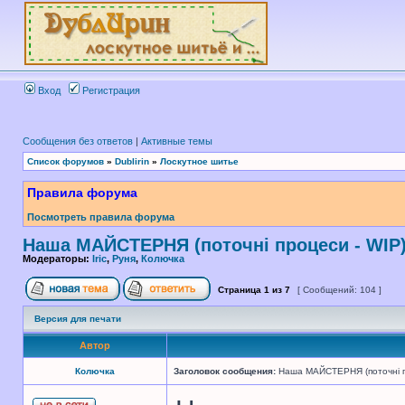
Вход
Регистрация
Сообщения без ответов
|
Активные темы
Список форумов
»
Dublirin
»
Лоскутное шитье
Правила форума
Посмотреть правила форума
Наша МАЙСТЕРНЯ (поточні процеси - WIP
Модераторы:
Iric
,
Руня
,
Колючка
Страница
1
из
7
[ Сообщений: 104 ]
Версия для печати
Автор
Колючка
Заголовок сообщения:
Наша МАЙСТЕРНЯ (поточні п