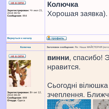
Колючка
Зарегистрирован:
Чт июл 21,
Хорошая заявка).
2016 06:52
Сообщения:
864
Вернуться к началу
Колючка
Заголовок сообщения:
Re: Наша МАЙСТЕРНЯ (поточн
винни
, спасибо! 
нравится.
Сьогодні вілюшка
зчеплення. Ближч
Зарегистрирован:
Вт окт 12,
2010 09:20
Сообщения:
868
Откуда:
Одеса