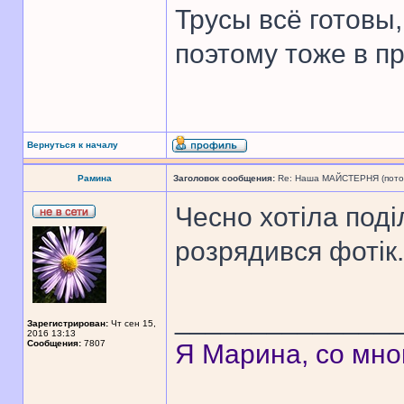
Трусы всё готовы,
поэтому тоже в п
Вернуться к началу
Рамина
Заголовок сообщения:
Re: Наша МАЙСТЕРНЯ (поточн
Чесно хотіла поді
розрядився фотік.
______________
Зарегистрирован:
Чт сен 15,
2016 13:13
Сообщения:
7807
Я Марина, со мно