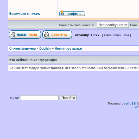
Вернуться к началу
Показать сообщения за:
Поле 
Страница
1
из
7
[ Сообщений: 104 ]
Список форумов
»
Dublirin
»
Лоскутное шитье
Кто сейчас на конференции
Сейчас этот форум просматривают: нет зарегистрированных пользователей и гости:
Найти:
Powered by
phpBB
©
Рус