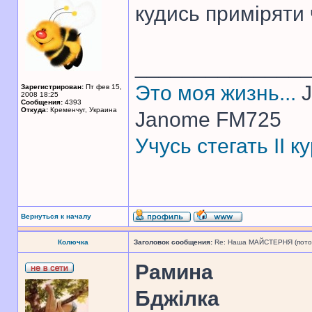
кудись приміряти 
______________
Это моя жизнь...
J
Зарегистрирован:
Пт фев 15,
2008 18:25
Сообщения:
4393
Откуда:
Кременчуг, Украина
Janome FM725
Учусь стегать II 
Вернуться к началу
Колючка
Заголовок сообщения:
Re: Наша МАЙСТЕРНЯ (поточн
Рамина
Бджілка