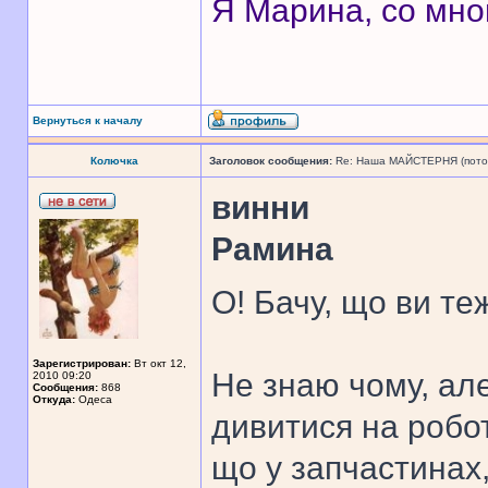
Я Марина, со мно
Вернуться к началу
Колючка
Заголовок сообщения:
Re: Наша МАЙСТЕРНЯ (поточн
винни
Рамина
О! Бачу, що ви те
Зарегистрирован:
Вт окт 12,
Не знаю чому, ал
2010 09:20
Сообщения:
868
Откуда:
Одеса
дивитися на робот
що у запчастинах,