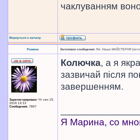
чаклуванням воно
Вернуться к началу
Рамина
Заголовок сообщения:
Re: Наша МАЙСТЕРНЯ (поточн
Колючка
, а я як
зазвичай після пок
завершенням.
Зарегистрирован:
Чт сен 15,
2016 13:13
Сообщения:
7807
______________
Я Марина, со мно