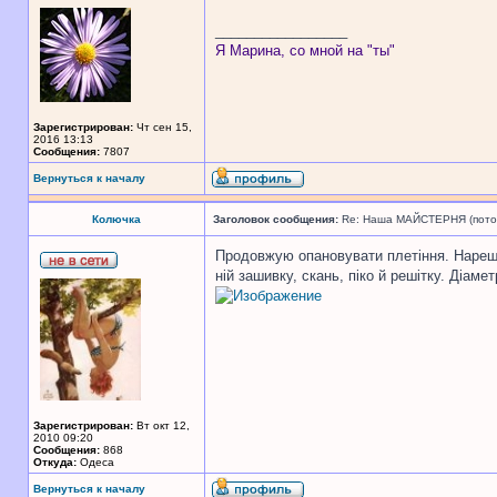
_________________
Я Марина, со мной на "ты"
Зарегистрирован:
Чт сен 15,
2016 13:13
Сообщения:
7807
Вернуться к началу
Колючка
Заголовок сообщения:
Re: Наша МАЙСТЕРНЯ (поточн
Продовжую опановувати плетіння. Нарешт
ній зашивку, скань, піко й решітку. Діамет
Зарегистрирован:
Вт окт 12,
2010 09:20
Сообщения:
868
Откуда:
Одеса
Вернуться к началу