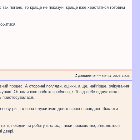
 так погано, то краще не показуй, краще вже хвастатися готовим
робитися.
Добавлено:
Чт окт 24, 2024 11:34
ий процес. А сторонні погляди, оцінки, а ще, найгірше, очікування
уваю. От коли вже робота зроблена, я її від себе відпустила і
сь пристосувалася.
 нову річ, то вона служитиме довго вірою і правдою. Зколоти
трічі, поїздки чи роботу вголос, і поки промовляю, з'являється
і двері.