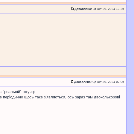
Добавлено:
Вт окт 29, 2024 13:25
Добавлено:
Ср окт 30, 2024 02:05
а "реальній" штучці.
де періодично щось таке з'являється, ось зараз там двоколькорові