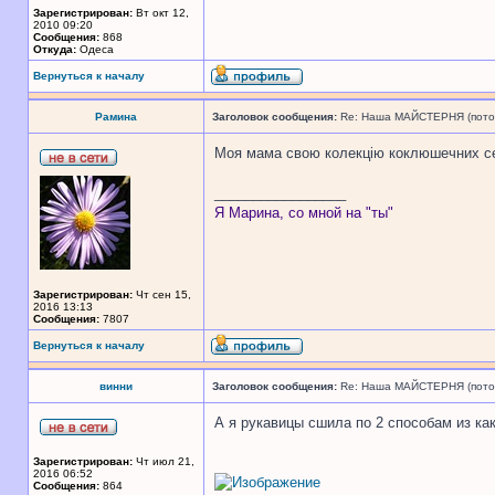
Зарегистрирован:
Вт окт 12,
2010 09:20
Сообщения:
868
Откуда:
Одеса
Вернуться к началу
Рамина
Заголовок сообщения:
Re: Наша МАЙСТЕРНЯ (поточн
Моя мама свою колекцію коклюшечних сер
_________________
Я Марина, со мной на "ты"
Зарегистрирован:
Чт сен 15,
2016 13:13
Сообщения:
7807
Вернуться к началу
винни
Заголовок сообщения:
Re: Наша МАЙСТЕРНЯ (поточн
А я рукавицы сшила по 2 способам из как
Зарегистрирован:
Чт июл 21,
2016 06:52
Сообщения:
864