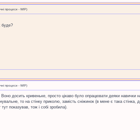
і процеси - WIP)
к буде?
і процеси - WIP)
у. Воно досить кривеньке, просто цікаво було опрацювати деяки навички н
вальне, то на стінку приколю, замість сніжинок (в мене є така стінка, 
 тут показував, тож і собі зробила).