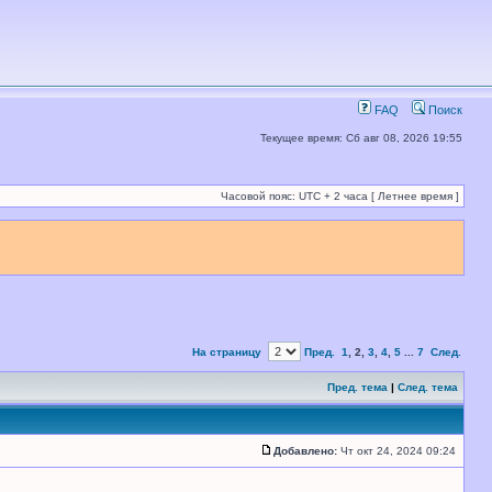
FAQ
Поиск
Текущее время: Сб авг 08, 2026 19:55
Часовой пояс: UTC + 2 часа [ Летнее время ]
На страницу
Пред.
1
,
2
,
3
,
4
,
5
...
7
След.
Пред. тема
|
След. тема
Добавлено:
Чт окт 24, 2024 09:24