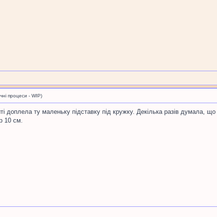
і процеси - WIP)
і доплела ту маленьку підставку під кружку. Декілька разів думала, що
р 10 см.