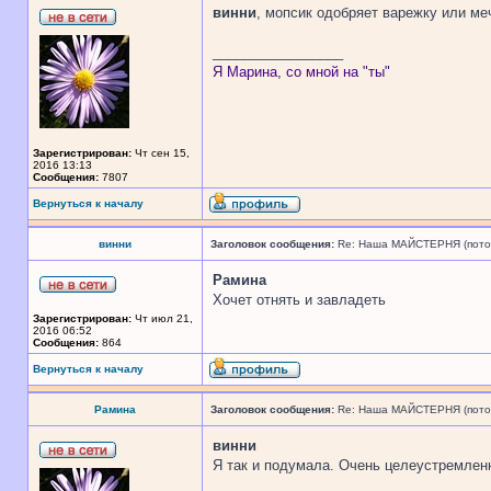
винни
, мопсик одобряет варежку или ме
_________________
Я Марина, со мной на "ты"
Зарегистрирован:
Чт сен 15,
2016 13:13
Сообщения:
7807
Вернуться к началу
винни
Заголовок сообщения:
Re: Наша МАЙСТЕРНЯ (поточн
Рамина
Хочет отнять и завладеть
Зарегистрирован:
Чт июл 21,
2016 06:52
Сообщения:
864
Вернуться к началу
Рамина
Заголовок сообщения:
Re: Наша МАЙСТЕРНЯ (поточн
винни
Я так и подумала. Очень целеустремлен