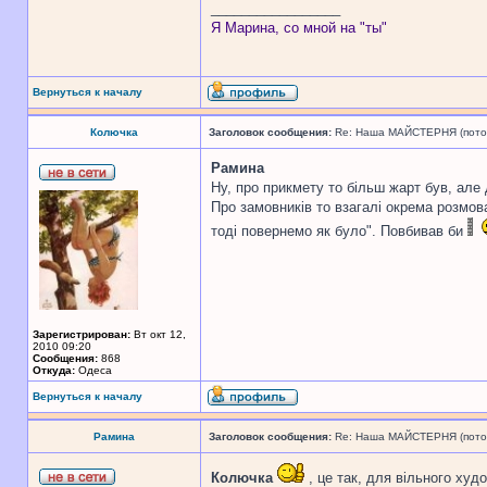
_________________
Я Марина, со мной на "ты"
Вернуться к началу
Колючка
Заголовок сообщения:
Re: Наша МАЙСТЕРНЯ (поточн
Рамина
Ну, про прикмету то більш жарт був, але
Про замовників то взагалі окрема розмова
тоді повернемо як було". Повбивав би
Зарегистрирован:
Вт окт 12,
2010 09:20
Сообщения:
868
Откуда:
Одеса
Вернуться к началу
Рамина
Заголовок сообщения:
Re: Наша МАЙСТЕРНЯ (поточн
Колючка
, це так, для вільного худ