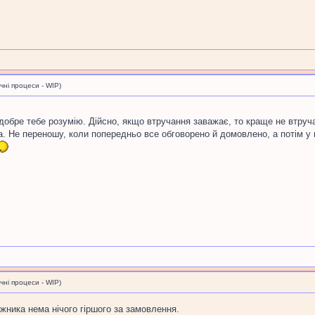
і процеси - WIP)
 добре тебе розумію. Дійсно, якщо втручання заважає, то краще не втруч
. Не переношу, коли попередньо все обговорено й домовлено, а потім у п
і процеси - WIP)
ожника нема нічого гіршого за замовлення.