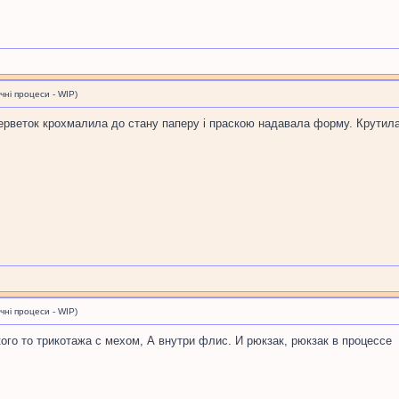
і процеси - WIP)
веток крохмалила до стану паперу і праскою надавала форму. Крутила, в
і процеси - WIP)
ого то трикотажа с мехом, А внутри флис. И рюкзак, рюкзак в процессе