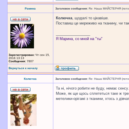
Рамина
Заголовок сообщения:
Re: Наша МАЙСТЕРНЯ (поточн
Колючка
, щодалі то цікавіше.
Поставиш це мереживо на тканину, чи та
_________________
Я Марина, со мной на "ты"
Зарегистрирован:
Чт сен 15,
2016 13:13
Сообщения:
7807
Вернуться к началу
Колючка
Заголовок сообщения:
Re: Наша МАЙСТЕРНЯ (поточн
Та ні, нічого робити не буду, немає сенс
Може, як ще щось сплететься таке ж трену
метелики-орігамі з тканини, хтось з дівчат