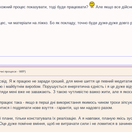
 кожний процес показувати, тоді буде працювати?
Але якщо все дійсно
оцес, чи матеріали на ліжко. Бо як покладу, точно буде дуже-дуже довго 
і процеси - WIP)
освід. Я ж працюю не заради грошей, для мене шиття це певний медитативн
 і майбутнім виробом. Порушується енергетична єдність і я це дуже відч
гляди мені вже не заважають. З такою чутливістю важко жити, але я яко
працює така - якщо в перші дні використання якимось чином трохи зіпсую
итися і подряпати нове взуття - гарантія, що ми надовго разом.
плани, тільки констатувала їх реалізацію. А я навпаки, планую якісь зус
 Оце дуже помічне вміння, щоб не витрачати сили і не ломитися в зачинен