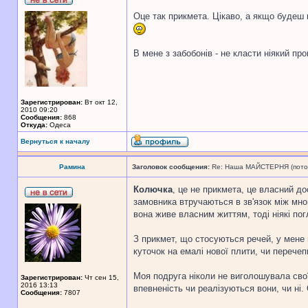
Оце так прикмета. Цікаво, а якщо будеш
В мене з забобонів - не класти ніякий пр
Зарегистрирован:
Вт окт 12,
2010 09:20
Сообщения:
868
Откуда:
Одеса
Вернуться к началу
Рамина
Заголовок сообщения:
Re: Наша МАЙСТЕРНЯ (поточн
Колючка
, це не прикмета, це власний д
замовника втручаються в зв'язок між мною
вона живе власним життям, тоді ніякі по
З прикмет, що стосуються речей, у мене 
куточок на емалі нової плити, чи перечеп
Моя подруга ніколи не виголошувала свої 
Зарегистрирован:
Чт сен 15,
2016 13:13
впевненість чи реалізуються вони, чи ні.
Сообщения:
7807