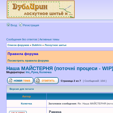
Вход
Регистрация
Сообщения без ответов
|
Активные темы
Список форумов
»
Dublirin
»
Лоскутное шитье
Правила форума
Посмотреть правила форума
Наша МАЙСТЕРНЯ (поточні процеси - WIP
Модераторы:
Iric
,
Руня
,
Колючка
Страница
2
из
7
[ Сообщений: 104 ]
Версия для печати
Автор
Колючка
Заголовок сообщения:
Re: Наша МАЙСТЕРНЯ (поточн
Рамина