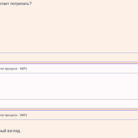
чтает потрепать?
і процеси - WIP)
і процеси - WIP)
ный взгляд.