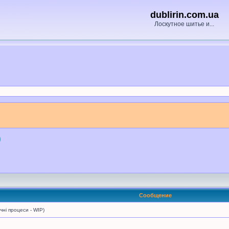
dublirin.com.ua
Лоскутное шитье и...
)
Сообщение
і процеси - WIP)