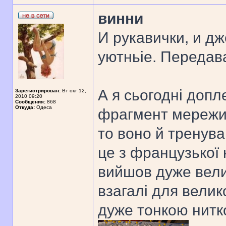
винни
И рукавички, и д
уютньіе. Передав
А я сьогодні доп
Зарегистрирован:
Вт окт 12,
2010 09:20
Сообщения:
868
Откуда:
Одеса
фрагмент мережив
то воно й тренува
це з французької 
вийшов дуже вели
взагалі для велик
дуже тонкою нитко