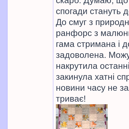
скарб. Думаю, що 
спогади стануть д
До смуг з природ
ранфорс з малюнк
гама стримана і д
задоволена. Можу
накрутила останні
закинула хатні спр
новини часу не з
триває!