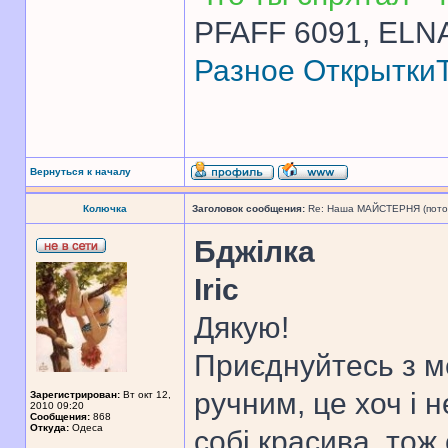
PFAFF 6091, ELNA
Разное
Открытки
Вернуться к началу
Колючка
Заголовок сообщения:
Re: Наша МАЙСТЕРНЯ (поточн
Бджілка
Iric
Дякую!
Приєднуйтесь з 
ручним, це хоч і 
Зарегистрирован:
Вт окт 12,
2010 09:20
Сообщения:
868
Откуда:
Одеса
собі красива, тож