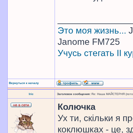
______________
Это моя жизнь...
J
Janome FM725
Учусь стегать II 
Вернуться к началу
Iric
Заголовок сообщения:
Re: Наша МАЙСТЕРНЯ (поточн
Колючка
Ух ти, скільки я 
коклюшках - це, з