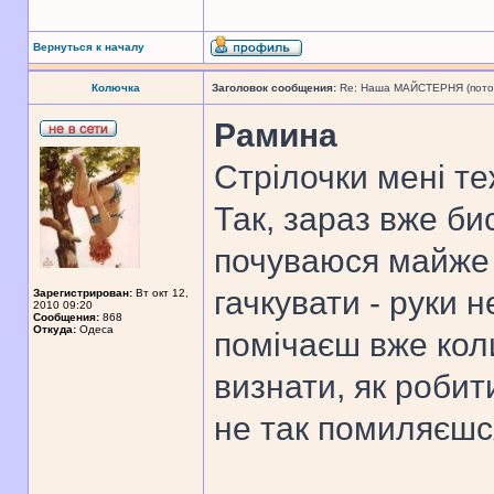
Вернуться к началу
Колючка
Заголовок сообщения:
Re: Наша МАЙСТЕРНЯ (поточн
Рамина
Стрілочки мені т
Так, зараз вже би
почуваюся майже я
гачкувати - руки н
Зарегистрирован:
Вт окт 12,
2010 09:20
Сообщения:
868
Откуда:
Одеса
помічаєш вже кол
визнати, як робит
не так помиляєшс