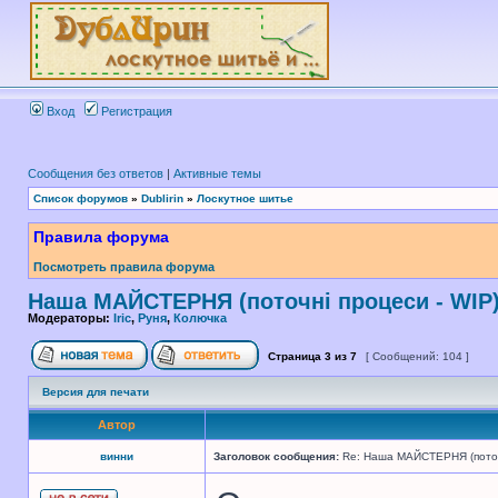
Вход
Регистрация
Сообщения без ответов
|
Активные темы
Список форумов
»
Dublirin
»
Лоскутное шитье
Правила форума
Посмотреть правила форума
Наша МАЙСТЕРНЯ (поточні процеси - WIP
Модераторы:
Iric
,
Руня
,
Колючка
Страница
3
из
7
[ Сообщений: 104 ]
Версия для печати
Автор
винни
Заголовок сообщения:
Re: Наша МАЙСТЕРНЯ (поточн