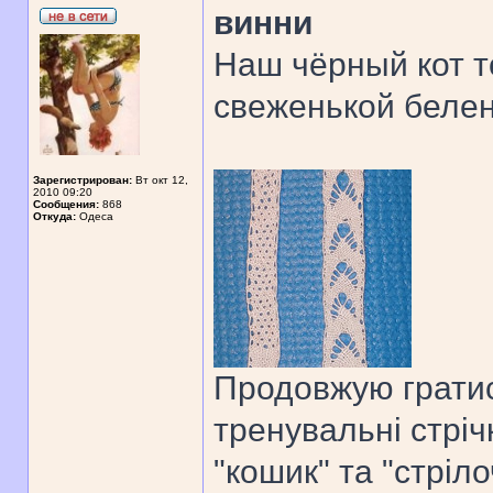
винни
Наш чёрный кот т
свеженькой беле
Зарегистрирован:
Вт окт 12,
2010 09:20
Сообщения:
868
Откуда:
Одеса
Продовжую гратис
тренувальні стріч
"кошик" та "стріло