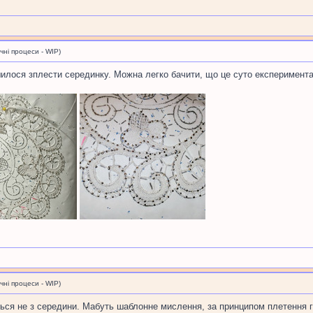
і процеси - WIP)
илося зплести серединку. Можна легко бачити, що це суто експериментальн
і процеси - WIP)
ться не з середини. Мабуть шаблонне мислення, за принципом плетення г