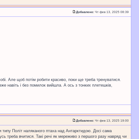
Добавлено:
Чт фев 13, 2025 08:39
обі. Але щоб потім робити красиво, поки ще треба тренуватися.
вже навіть і без помилок вийшла. А ось з тонких плетешків,
Добавлено:
Чт фев 13, 2025 19:00
ви типу Політ наляканого птаха над Антарктидою. Досі сама
усь треба вчитися. Такі речі як мереживо з першого разу навряд чи