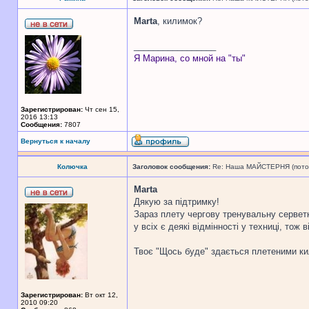
Marta
, килимок?
_________________
Я Марина, со мной на "ты"
Зарегистрирован:
Чт сен 15,
2016 13:13
Сообщения:
7807
Вернуться к началу
Колючка
Заголовок сообщения:
Re: Наша МАЙСТЕРНЯ (поточн
Marta
Дякую за підтримку!
Зараз плету чергову тренувальну серветку
у всіх є деякі відмінності у техниці, то
Твоє "Щось буде" здається плетеними ки
Зарегистрирован:
Вт окт 12,
2010 09:20