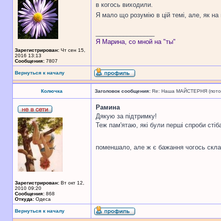
в когось виходили.
Я мало що розумію в цій темі, але, як на
_________________
Я Марина, со мной на "ты"
Зарегистрирован:
Чт сен 15,
2016 13:13
Сообщения:
7807
Вернуться к началу
Колючка
Заголовок сообщения:
Re: Наша МАЙСТЕРНЯ (поточн
Рамина
Дякую за підтримку!
Теж пам'ятаю, які були перші спроби сті
поменшало, але ж є бажання чогось скла
Зарегистрирован:
Вт окт 12,
2010 09:20
Сообщения:
868
Откуда:
Одеса
Вернуться к началу