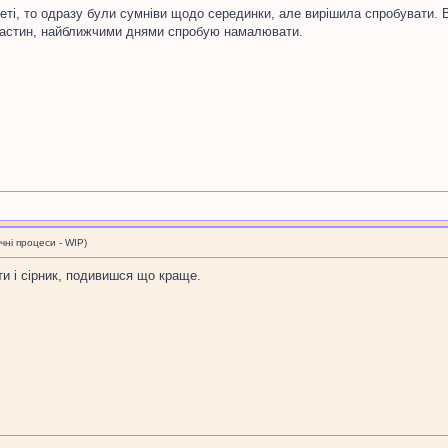
еті, то одразу були сумніви щодо серединки, але вирішила спробувати. 
 частин, найближчими днями спробую намалювати.
і процеси - WIP)
ти і сірник, подивишся що краще.