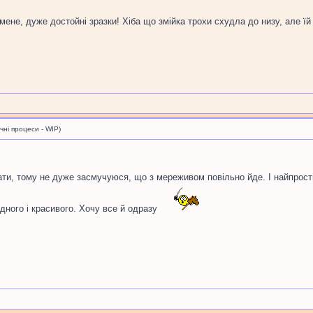
 мене, дуже достойні зразки! Хіба що змійка трохи схудла до низу, але ї
і процеси - WIP)
бати, тому не дуже засмучуюся, що з мереживом повільно йде. І найпрост
дного і красивого. Хочу все й одразу