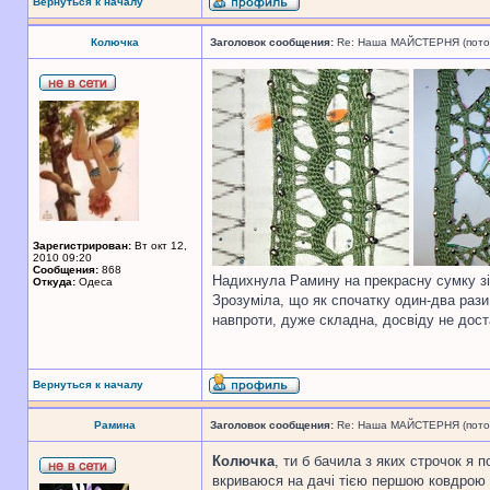
Вернуться к началу
Колючка
Заголовок сообщения:
Re: Наша МАЙСТЕРНЯ (поточн
Зарегистрирован:
Вт окт 12,
2010 09:20
Сообщения:
868
Надихнула Рамину на прекрасну сумку зі 
Откуда:
Одеса
Зрозуміла, що як спочатку один-два рази 
навпроти, дуже складна, досвіду не доста
Вернуться к началу
Рамина
Заголовок сообщения:
Re: Наша МАЙСТЕРНЯ (поточн
Колючка
, ти б бачила з яких строчок я
вкриваюся на дачі тією першою ковдрою і 