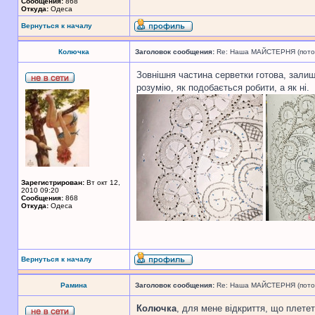
Сообщения:
868
Откуда:
Одеса
Вернуться к началу
Колючка
Заголовок сообщения:
Re: Наша МАЙСТЕРНЯ (поточн
Зовнішня частина серветки готова, залиш
розумію, як подобається робити, а як ні.
Зарегистрирован:
Вт окт 12,
2010 09:20
Сообщения:
868
Откуда:
Одеса
Вернуться к началу
Рамина
Заголовок сообщения:
Re: Наша МАЙСТЕРНЯ (поточн
Колючка
, для мене відкриття, що плете