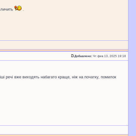
й личить
.
Добавлено:
Чт фев 13, 2025 19:18
іші речі вже виходять набагато краще, ніж на початку, помилок