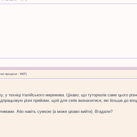
і процеси - WIP)
, у техніці італійського мережива. Цікаво, що туторіалів саме цього різ
ж відпрацьовую різні прийоми, щоб для себе визначитися, які більше до впо
лимами. Або навіть сумкою (а може цікаво вийти). Вгадали?