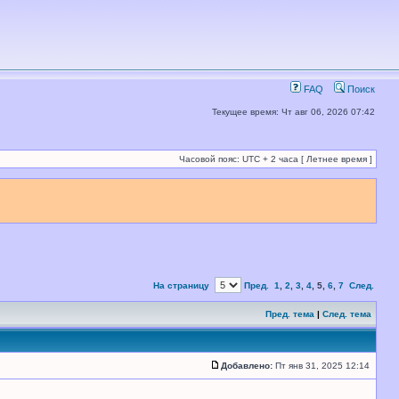
FAQ
Поиск
Текущее время: Чт авг 06, 2026 07:42
Часовой пояс: UTC + 2 часа [ Летнее время ]
На страницу
Пред.
1
,
2
,
3
,
4
,
5
,
6
,
7
След.
Пред. тема
|
След. тема
Добавлено:
Пт янв 31, 2025 12:14