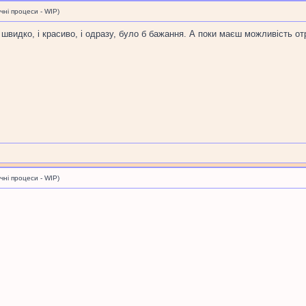
і процеси - WIP)
і швидко, і красиво, і одразу, було б бажання. А поки маєш можливість о
і процеси - WIP)