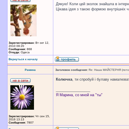
Дякую! Коли цей зколок знайшла в інтерн
Цікава ідея з такою формою внутрішніх
Зарегистрирован:
Вт окт 12,
2010 09:20
Сообщения:
868
Откуда:
Одеса
Вернуться к началу
Рамина
Заголовок сообщения:
Re: Наша МАЙСТЕРНЯ (поточн
Колючка
, ти спробуй і булаву намалюва
_________________
Я Марина, со мной на "ты"
Зарегистрирован:
Чт сен 15,
2016 13:13
Сообщения:
7807