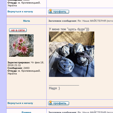
Откуда:
м. Кропивницький,
Україна
Вернуться к началу
Marta
Заголовок сообщения:
Re: Наша МАЙСТЕРНЯ (поточн
У мене теж "щось буде")))
Зарегистрирован:
Чт фев 18,
2016 21:11
Сообщения:
2463
Откуда:
м. Кропивницький,
Україна
_________________
Надя :)
Вернуться к началу
Рамина
Заголовок сообщения:
Re: Наша МАЙСТЕРНЯ (поточн