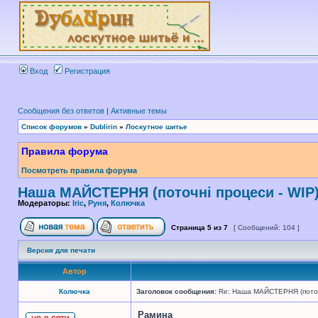
Вход
Регистрация
Сообщения без ответов
|
Активные темы
Список форумов
»
Dublirin
»
Лоскутное шитье
Правила форума
Посмотреть правила форума
Наша МАЙСТЕРНЯ (поточні процеси - WIP
Модераторы:
Iric
,
Руня
,
Колючка
Страница
5
из
7
[ Сообщений: 104 ]
Версия для печати
Автор
Колючка
Заголовок сообщения:
Re: Наша МАЙСТЕРНЯ (поточн
Рамина