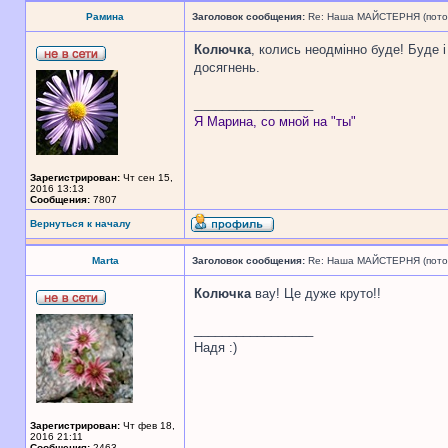
Рамина
Заголовок сообщения:
Re: Наша МАЙСТЕРНЯ (поточн
Колючка
, колись неодмінно буде! Буде 
досягнень.
_________________
Я Марина, со мной на "ты"
Зарегистрирован:
Чт сен 15,
2016 13:13
Сообщения:
7807
Вернуться к началу
Marta
Заголовок сообщения:
Re: Наша МАЙСТЕРНЯ (поточн
Колючка
вау! Це дуже круто!!
_________________
Надя :)
Зарегистрирован:
Чт фев 18,
2016 21:11
Сообщения:
2463