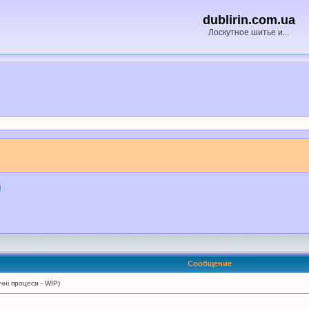
dublirin.com.ua
Лоскутное шитье и...
)
Сообщение
і процеси - WIP)