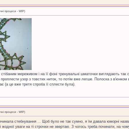
і процеси - WIP)
стібаним мереживом і на її фоні тренувальні шматочки виглядають так с
проплести узор з товстих ниток, то потім вже легше. Полоска з в'юнком 
є (а це вже третя спроба її сплести була).
і процеси - WIP)
 починала стебнування ... Щоб було не так сумно, я їм давала юморні наз
жодної уваги на ті строчки не звертаю. З чогось треба починати, на чом