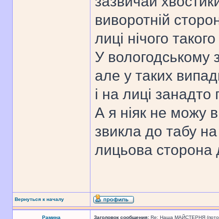
зазвичай хвостик
виворотній сторон
лиці нічого такого
У вологодському з
але у таких випад
і на лиці занадто 
А я ніяк не можу 
звикла до табу на
лицьова сторона
Вернуться к началу
Рамина
Заголовок сообщения:
Re: Наша МАЙСТЕРНЯ (поточн