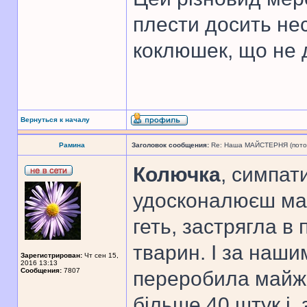
плести досить нес
коклюшек, що не 
Вернуться к началу
Рамина
Заголовок сообщения:
Re: Наша МАЙСТЕРНЯ (поточн
Колючка
, симпат
удосконалюєш мас
геть, застрягла в
тварин. І за наш
Зарегистрирован:
Чт сен 15,
2016 13:13
Сообщения:
7807
переробила майже 
більше 40 штук і,