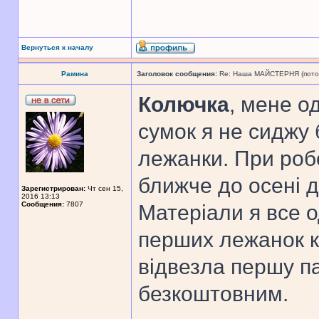
Вернуться к началу
Рамина
Заголовок сообщения:
Re: Наша МАЙСТЕРНЯ (поточн
Колючка
, мене о
сумок я не сиджу б
лежанки. При робо
ближче до осені д
Зарегистрирован:
Чт сен 15,
2016 13:13
Сообщения:
7807
Матеріали я все 
перших лежанок к
відвезла першу п
безкоштовним.