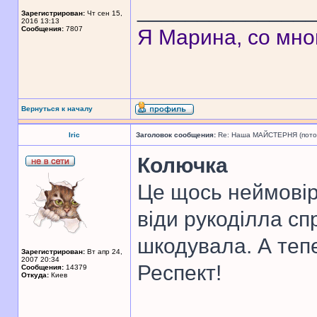
______________
Зарегистрирован:
Чт сен 15,
2016 13:13
Сообщения:
7807
Я Марина, со мно
Вернуться к началу
Iric
Заголовок сообщения:
Re: Наша МАЙСТЕРНЯ (поточн
Колючка
Це щось неймовір
віди рукоділла сп
шкодувала. А теп
Зарегистрирован:
Вт апр 24,
2007 20:34
Респект!
Сообщения:
14379
Откуда:
Киев