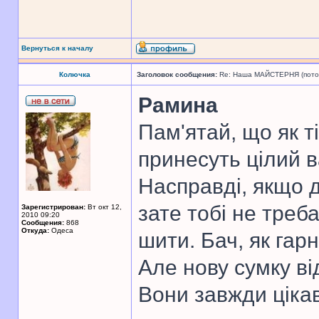
Вернуться к началу
Колючка
Заголовок сообщения:
Re: Наша МАЙСТЕРНЯ (поточн
Рамина
Пам'ятай, що як т
принесуть цілий 
Насправді, якщо д
зате тобі не треб
Зарегистрирован:
Вт окт 12,
2010 09:20
Сообщения:
868
Откуда:
Одеса
шити. Бач, як гар
Але нову сумку ві
Вони завжди цікав