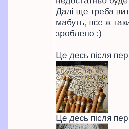
недостатньо буде
Далі ще треба вит
мабуть, все ж так
зроблено :)
Це десь після пе
Це десь після пер