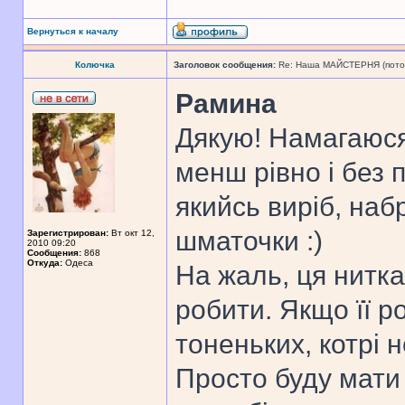
Вернуться к началу
Колючка
Заголовок сообщения:
Re: Наша МАЙСТЕРНЯ (поточн
Рамина
Дякую! Намагаюся
менш рівно і без 
якийсь виріб, на
шматочки :)
Зарегистрирован:
Вт окт 12,
2010 09:20
Сообщения:
868
Откуда:
Одеса
На жаль, ця нитка
робити. Якщо її р
тоненьких, котрі 
Просто буду мати 