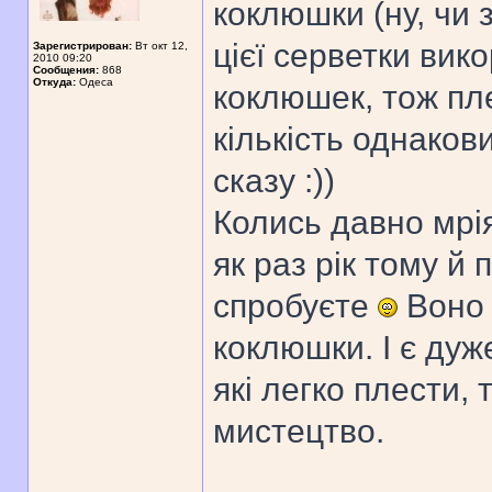
коклюшки (ну, чи з
цієї серветки вик
Зарегистрирован:
Вт окт 12,
2010 09:20
Сообщения:
868
Откуда:
Одеса
коклюшек, тож пл
кількість однако
сказу :))
Колись давно мрія
як раз рік тому й
спробуєте
Воно 
коклюшки. І є дуж
які легко плести,
мистецтво.