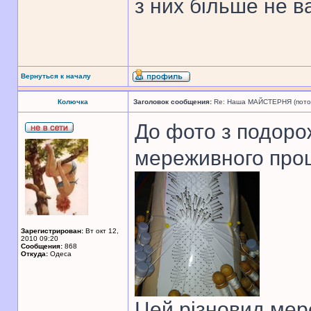
з них більше не в
Вернуться к началу
Колючка
Заголовок сообщения:
Re: Наша МАЙСТЕРНЯ (поточн
До фото з подорож
мереживного про
Зарегистрирован:
Вт окт 12,
2010 09:20
Сообщения:
868
Откуда:
Одеса
Цей різновид мер