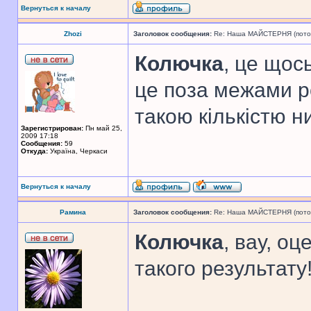
Вернуться к началу
Zhozi
Заголовок сообщения:
Re: Наша МАЙСТЕРНЯ (поточн
Колючка
, це щос
це поза межами ро
такою кількістю н
Зарегистрирован:
Пн май 25,
2009 17:18
Сообщения:
59
Откуда:
Україна, Черкаси
Вернуться к началу
Рамина
Заголовок сообщения:
Re: Наша МАЙСТЕРНЯ (поточн
Колючка
, вау, о
такого результату