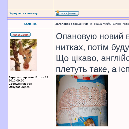
Вернуться к началу
Колючка
Заголовок сообщения:
Re: Наша МАЙСТЕРНЯ (поточн
Опановую новий вз
нитках, потім буд
Що цікаво, англій
плетуть таке, а і
Зарегистрирован:
Вт окт 12,
2010 09:20
Сообщения:
868
Откуда:
Одеса