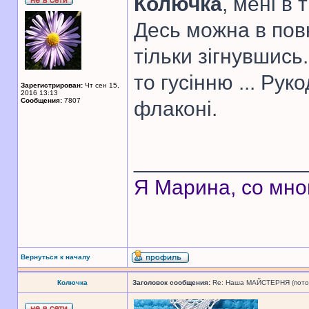
Колючка
, мені в 
Десь можна в повн
тільки зігнувшись
то гусінню ... Ру
Зарегистрирован:
Чт сен 15,
2016 13:13
Сообщения:
7807
флаконі.
______________
Я Марина, со мно
Вернуться к началу
Колючка
Заголовок сообщения:
Re: Наша МАЙСТЕРНЯ (поточн