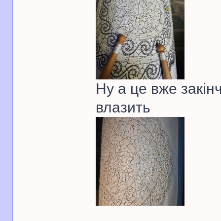
Ну а це вже закін
влазить