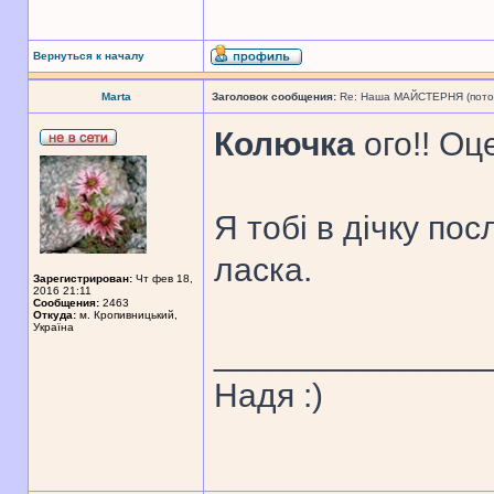
Вернуться к началу
Marta
Заголовок сообщения:
Re: Наша МАЙСТЕРНЯ (поточн
Колючка
ого!! Оц
Я тобі в дічку по
ласка.
Зарегистрирован:
Чт фев 18,
2016 21:11
Сообщения:
2463
Откуда:
м. Кропивницький,
Україна
______________
Надя :)