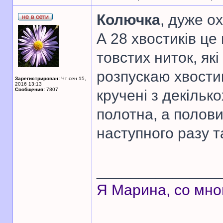
Колючка
, дуже о
А 28 хвостиків це 
товстих ниток, які
розпускаю хвостик
Зарегистрирован:
Чт сен 15,
2016 13:13
Сообщения:
7807
кручені з декільк
полотна, а полови
наступного разу т
______________
Я Марина, со мно