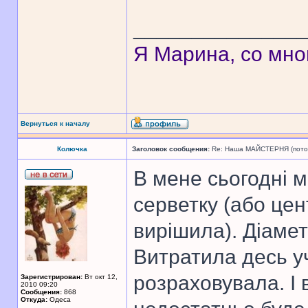
______________
Я Марина, со мно
Вернуться к началу
Колючка
Заголовок сообщения:
Re: Наша МАЙСТЕРНЯ (поточн
В мене сьогодні м
серветку (або цен
вирішила). Діамет
Витратила десь уч
розраховувала. І
Зарегистрирован:
Вт окт 12,
2010 09:20
Сообщения:
868
Откуда:
Одеса