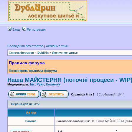
Вход
Регистрация
Сообщения без ответов
|
Активные темы
Список форумов
»
Dublirin
»
Лоскутное шитье
Правила форума
Посмотреть правила форума
Наша МАЙСТЕРНЯ (поточні процеси - WIP
Модераторы:
Iric
,
Руня
,
Колючка
Страница
6
из
7
[ Сообщений: 104 ]
Версия для печати
Автор
Рамина
Заголовок сообщения:
Re: Наша МАЙСТЕРНЯ (поточн