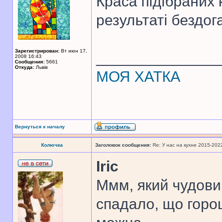
Краса підібраних к
результаті бездог
Зарегистрирован:
Вт июн 17,
______________
2008 16:43
Сообщения:
5661
Откуда:
Львів
МОЯ ХАТКА
Вернуться к началу
Колючка
Заголовок сообщения:
Re: У нас на кухне 2015-202
Iric
Ммм, який чудови
спадало, що горош