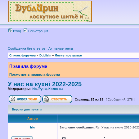
Вход
Регистрация
Сообщения без ответов
|
Активные темы
Список форумов
»
Dublirin
»
Лоскутное шитье
Правила форума
Посмотреть правила форума
У нас на кухні 2022-2025
Модераторы:
Iric
,
Руня
,
Колючка
Страница
15
из
19
[ Сообщений: 278 ]
Версия для печати
Автор
Iric
Заголовок сообщения:
Re: У нас на кухне 2015-202