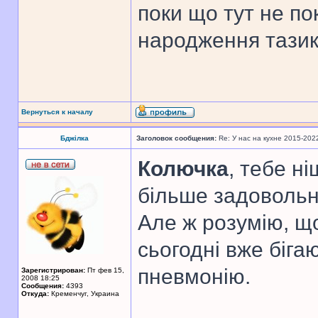
поки що тут не по
народження тазик
Вернуться к началу
Бджілка
Заголовок сообщения:
Re: У нас на кухне 2015-202
Колючка
, тебе ні
більше задовольни
Але ж розумію, щ
сьогодні вже бігаю
пневмонію.
Зарегистрирован:
Пт фев 15,
2008 18:25
Сообщения:
4393
Откуда:
Кременчуг, Украина