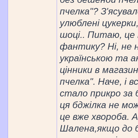
пчелка"? З'ясувал
улюблені цукерки,
шоці.. Питаю, це
фантику? Ні, не 
українською та а
цінники в магази
пчелка". Наче, і 
стало прикро за 
ця бджілка не мо
це вже хвороба. А
Шалена,якщо до б