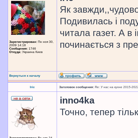
Як завжди,,чудово
Подивилась і под
читала газет. А в 
починається з прес
Зарегистрирован:
Пн ноя 30,
2009 14:18
Сообщения:
1746
Откуда:
Украина Киев
Вернуться к началу
Iric
Заголовок сообщения:
Re: У нас на кухне 2015-202
inno4ka
Точно, тепер тіль
______________
Зарегистрирован:
Вт апр 24,