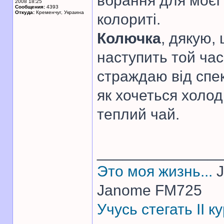
вбрання для моєї
2008 18:25
Сообщения:
4393
Откуда:
Кременчуг, Украина
колориті.
Колючка
, дякую,
наступить той час
страждаю від спек
як хочеться холод
теплий чай.
______________
Это моя жизнь...
J
Janome FM725
Учусь стегать II 