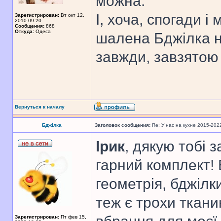
можна.
І, хоча, спогади і
Зарегистрирован:
Вт окт 12,
2010 09:20
Сообщения:
868
Откуда:
Одеса
шалена Бджілка не
завжди, завзятою
Вернуться к началу
Бджілка
Заголовок сообщения:
Re: У нас на кухне 2015-202
Ірик
, дякую тобі 
гарний комплект! 
геометрія, бджілк
теж є трохи ткани
Зарегистрирован:
Пт фев 15,