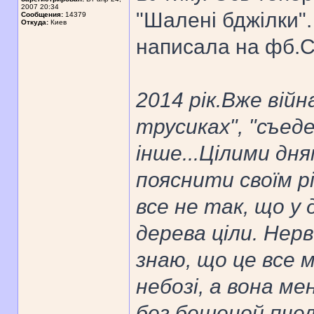
2007 20:34
"Шалені бджілки".
Сообщения:
14379
Откуда:
Киев
написала на фб.С
2014 рік.Вже вій
трусиках", "съед
інше...Цілими дн
пояснити своїм рі
все не так, що у 
дерева ціли. Нер
знаю, що це все 
небозі, а вона ме
без бешеной пчел