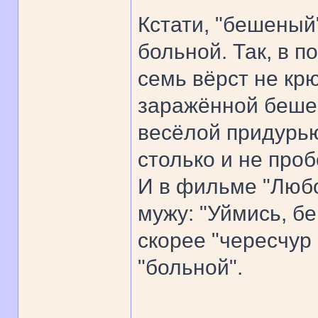
Кстати, "бешеный
больной. Так, в 
семь вёрст не кр
заражённой бешен
весёлой придурью
столько и не проб
И в фильме "Любо
мужу: "Уймись, б
скорее "чересчур
"больной".