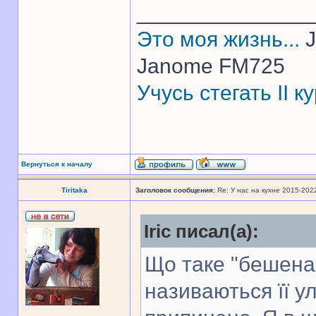
______________
Это моя жизнь...
J
Janome FM725
Учусь стегать II 
Вернуться к началу
Tiritaka
Заголовок сообщения:
Re: У нас на кухне 2015-202
Iric писал(а):
Що таке "бешеная
називаються її у