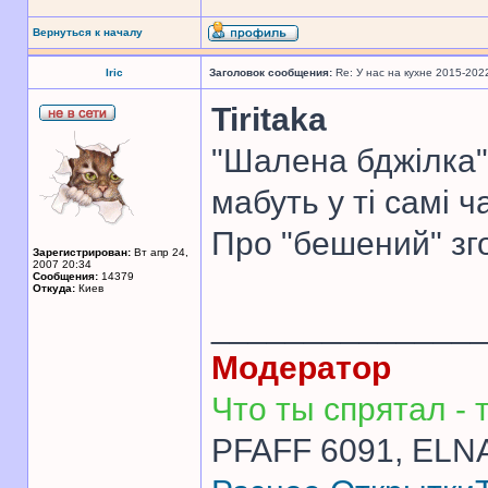
Вернуться к началу
Iric
Заголовок сообщения:
Re: У нас на кухне 2015-202
Tiritaka
"Шалена бджілка" 
мабуть у ті самі ч
Про "бешений" зг
Зарегистрирован:
Вт апр 24,
2007 20:34
Сообщения:
14379
Откуда:
Киев
______________
Модератор
Что ты спрятал - т
PFAFF 6091, ELNA