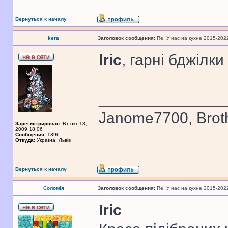
Вернуться к началу
kera
Заголовок сообщения:
Re: У нас на кухне 2015-202
Iric
, гарні бджілки
______________
Janome7700, Broth
Зарегистрирован:
Вт окт 13,
2009 18:06
Сообщения:
1396
Откуда:
Україна, Львів
Вернуться к началу
Соломія
Заголовок сообщения:
Re: У нас на кухне 2015-202
Iric