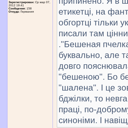
припинено. Я в ш
Зарегистрирован:
Ср мар 07,
2012 19:41
Сообщения:
158
етикетці, на фант
Откуда:
Германия
обгортці тільки у
писали там цінни
."Бешеная пчелка
буквально, але т
довго пояснювал
"бешеною". Бо бе
"шалена". І це з
бджілки, то невг
праці, по-добром
синоніми. І наві