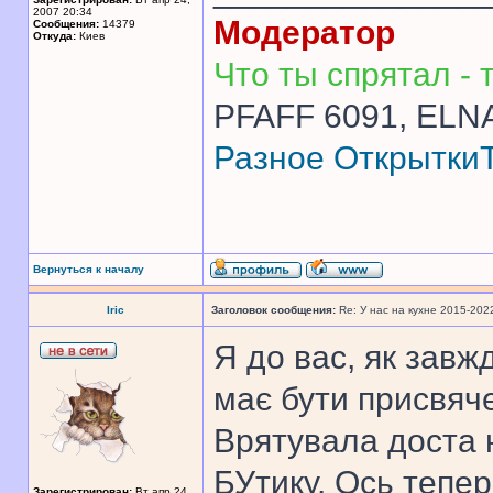
2007 20:34
Модератор
Сообщения:
14379
Откуда:
Киев
Что ты спрятал - т
PFAFF 6091, ELNA
Разное
Открытки
Вернуться к началу
Iric
Заголовок сообщения:
Re: У нас на кухне 2015-202
Я до вас, як завжд
має бути присвяч
Врятувала доста 
БУтику. Ось тепер
Зарегистрирован:
Вт апр 24,