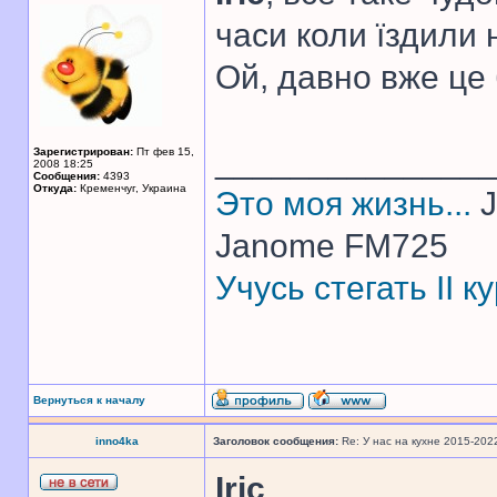
часи коли їздили н
Ой, давно вже це б
______________
Зарегистрирован:
Пт фев 15,
2008 18:25
Сообщения:
4393
Откуда:
Кременчуг, Украина
Это моя жизнь...
J
Janome FM725
Учусь стегать II 
Вернуться к началу
inno4ka
Заголовок сообщения:
Re: У нас на кухне 2015-202
Iric