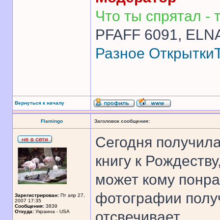
Что ты спрятал - т
PFAFF 6091, ELNA
Разное
Открытки
Вернуться к началу
Flamingo
Заголовок сообщения:
Сегодня получила
книгу к Рождеству
может кому понра
фотографии получ
Зарегистрирован:
Пт апр 27,
2007 17:35
Сообщения:
3839
Откуда:
Украина - USA
отсвечивает.