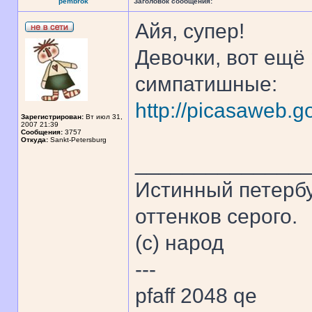
pembrok
Заголовок сообщения:
Айя, супер!
Девочки, вот ещё
симпатишные:
http://picasaweb
Зарегистрирован:
Вт июл 31,
2007 21:39
Сообщения:
3757
Откуда:
Sankt-Petersburg
______________
Истинный петербу
оттенков серого.
(с) народ
---
pfaff 2048 qe