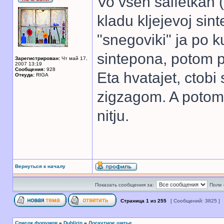
Vo vseh salfetkah (
kladu kljejevoj sint
"snegoviki" ja po 
sintepona, potom pri
Зарегистрирован:
Чт май 17,
2007 13:19
Сообщения:
928
Eta hvatajet, ctobi 
Откуда:
RIGA
zigzagom. A potom 
nitju.
Вернуться к началу
Показать сообщения за:
Поле 
Страница
1
из
255
[ Сообщений: 3825 ]
Список форумов
»
Dublirin
»
Лоскутное шитье