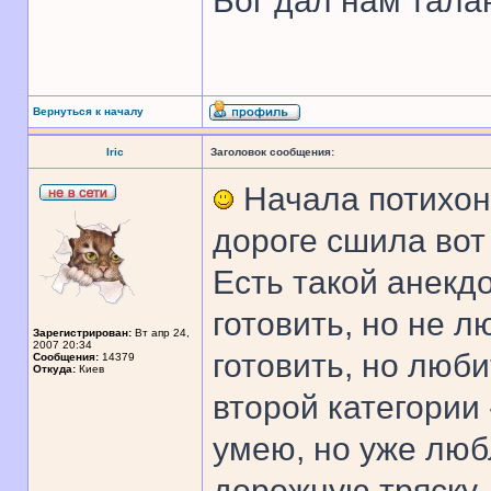
Бог дал нам тала
Вернуться к началу
Iric
Заголовок сообщения:
Начала потихонь
дороге сшила вот
Есть такой анекд
готовить, но не л
Зарегистрирован:
Вт апр 24,
2007 20:34
готовить, но любит
Сообщения:
14379
Откуда:
Киев
второй категории
умею, но уже люб
дорожную тряску