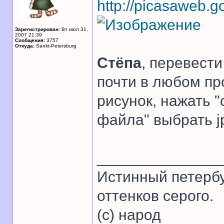
http://picasaweb.
Зарегистрирован:
Вт июл 31,
2007 21:39
Сообщения:
3757
Откуда:
Sankt-Petersburg
Стёпа
, перевест
почти в любом пр
рисунок, нажать "
файла" выбрать 
______________
Истинный петербу
оттенков серого.
(с) народ