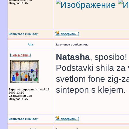
Откуда:
RIGA
Вернуться к началу
Aija
Заголовок сообщения:
Natasha
, sposibo!
Podstavki shila za
svetlom fone zig-z
sintepon s klejem.
Зарегистрирован:
Чт май 17,
2007 13:19
Сообщения:
928
Откуда:
RIGA
Вернуться к началу