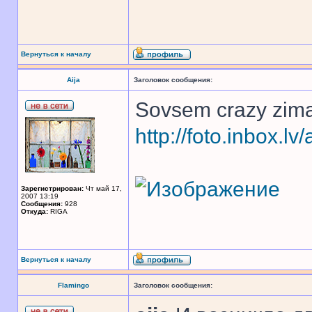
Вернуться к началу
Aija
Заголовок сообщения:
Sovsem crazy zim
http://foto.inbox.lv
Зарегистрирован:
Чт май 17,
2007 13:19
Сообщения:
928
Откуда:
RIGA
Вернуться к началу
Flamingo
Заголовок сообщения: