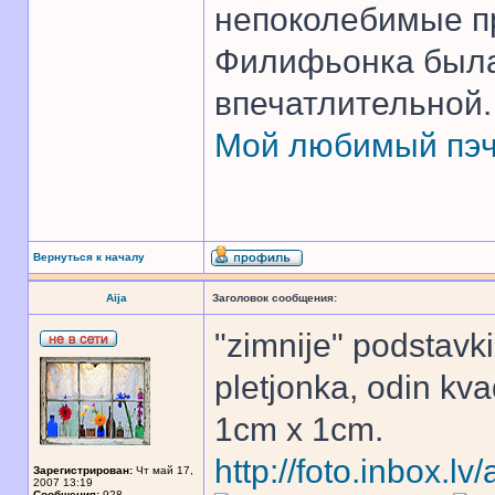
непоколебимые п
Филифьонка была 
впечатлительной.
Мой любимый пэч
Вернуться к началу
Aija
Заголовок сообщения:
"zimnije" podstavki
pletjonka, odin kva
1cm x 1cm.
http://foto.inbox.lv
Зарегистрирован:
Чт май 17,
2007 13:19
Сообщения:
928