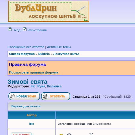
Вход
Регистрация
Сообщения без ответов
|
Активные темы
Список форумов
»
Dublirin
»
Лоскутное шитье
Правила форума
Посмотреть правила форума
Зимові свята
Модераторы:
Iric
,
Руня
,
Колючка
Страница
1
из
255
[ Сообщений: 3825 ]
Версия для печати
Автор
Iric
Заголовок сообщения:
Зимові свята