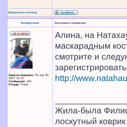
Вернуться к началу
Филифьонка
Заголовок сообщения:
Алина, на Натахау
маскарадным кос
смотрите и следу
зарегистрироватьс
Зарегистрирован:
Пн апр 30,
http://www.nataha
2007 19:13
Сообщения:
184
Откуда:
Псков
______________
Жила-была Филиф
лоскутный коврик