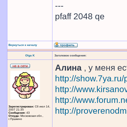
---
pfaff 2048 qe
Вернуться к началу
Olga K
Заголовок сообщения:
Алина
, у меня е
http://show.7ya.r
http://www.kirsano
http://www.forum.
Зарегистрирован:
Сб июл 14,
http://proverenodm
2007 21:35
Сообщения:
43
Откуда:
Московская обл.,
г.Пушкино