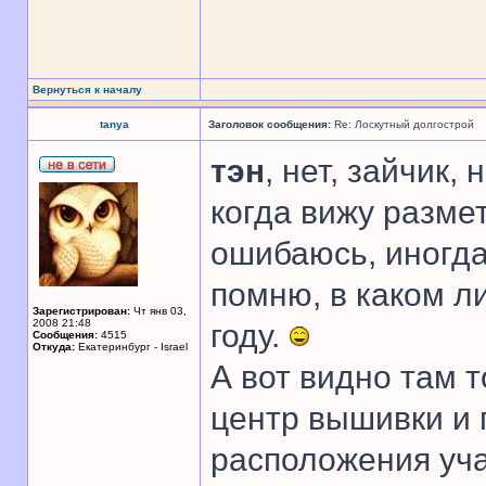
Вернуться к началу
tanya
Заголовок сообщения:
Re: Лоскутный долгострой
тэн
, нет, зайчик,
когда вижу размет
ошибаюсь, иногда
помню, в каком ли
Зарегистрирован:
Чт янв 03,
2008 21:48
году.
Сообщения:
4515
Откуда:
Екатеринбург - Israel
А вот видно там 
центр вышивки и 
расположения уча