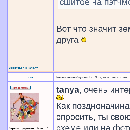
сшитое на пэтчм
Вот что значит з
друга
Вернуться к началу
тэн
Заголовок сообщения:
Re: Лоскутный долгострой
tanya
, очень инт
Как поздноначин
спросить, ты сво
схеме или на фот
Зарегистрирован:
Пн июл 13,