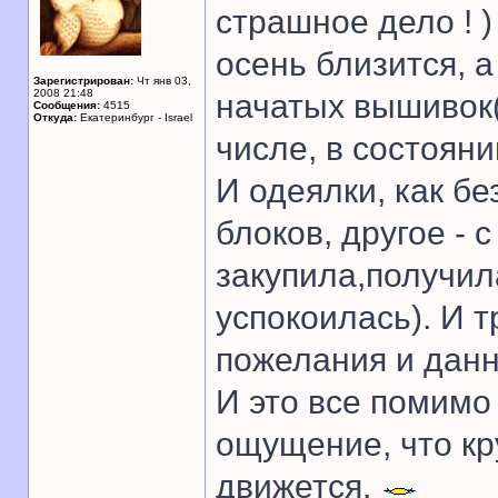
страшное дело ! )
осень близится, а 
Зарегистрирован:
Чт янв 03,
2008 21:48
начатых вышивок( 
Сообщения:
4515
Откуда:
Екатеринбург - Israel
числе, в состояни
И одеялки, как бе
блоков, другое - 
закупила,получил
успокоилась). И 
пожелания и данн
И это все помимо
ощущение, что кру
движется.