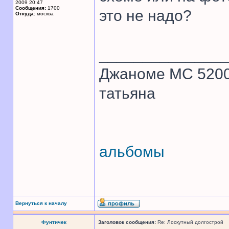
2009 20:47
Сообщения:
1700
это не надо?
Откуда:
москва
______________
Джаноме МС 520
татьяна
альбомы
Вернуться к началу
Фунтичек
Заголовок сообщения:
Re: Лоскутный долгострой