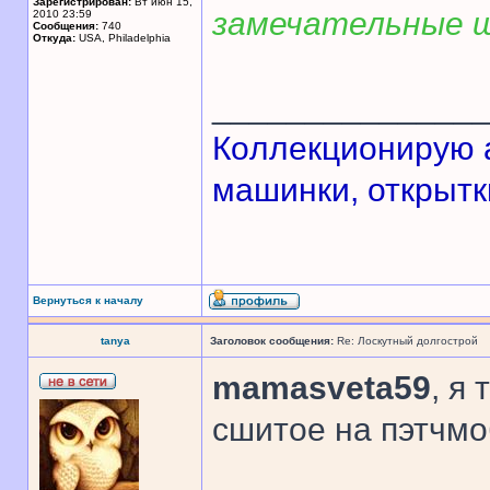
Зарегистрирован:
Вт июн 15,
замечательные 
2010 23:59
Сообщения:
740
Откуда:
USA, Philadelphia
______________
Кoллекционирую а
машинки, открытки
Вернуться к началу
tanya
Заголовок сообщения:
Re: Лоскутный долгострой
mamasveta59
, я
сшитое на пэтчмо