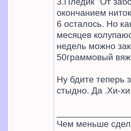
3.Пледик "От забо
окончанием ниток
6 осталось. Но ка
месяцев колупаюс
недель можно зак
50граммовый вяже
Ну бдите теперь з
стыдно. Да .Хи-хи
______________
Чем меньше сдел