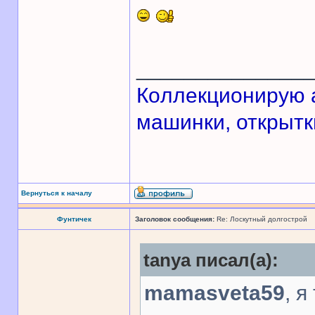
______________
Кoллекционирую а
машинки, открытки
Вернуться к началу
Фунтичек
Заголовок сообщения:
Re: Лоскутный долгострой
tanya писал(а):
mamasveta59
, я