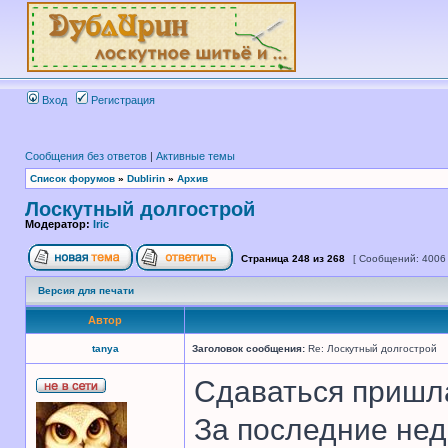
Вход
Регистрация
Сообщения без ответов
|
Активные темы
Список форумов
»
Dublirin
»
Архив
Лоскутный долгострой
Модератор:
Iric
Страница
248
из
268
[ Сообщений: 4006
Версия для печати
Автор
tanya
Заголовок сообщения:
Re: Лоскутный долгострой
Сдаваться пришл
За последние нед