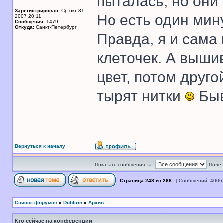
пыталась, но они 
Зарегистрирован:
Ср окт 31,
Но есть один мин
2007 20:11
Сообщения:
1479
Откуда:
Санкт-Петербург
Правда, я и сама
клеточек. А выши
цвет, потом друг
тырят нитки
Быв
Вернуться к началу
Показать сообщения за:
Поле 
Страница
248
из
268
[ Сообщений: 4006
Список форумов
»
Dublirin
»
Архив
Кто сейчас на конференции