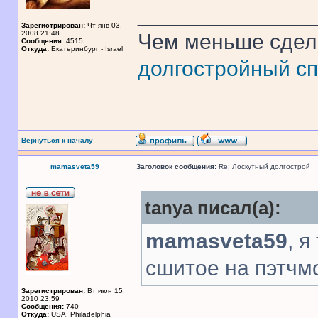
______________
Зарегистрирован:
Чт янв 03,
2008 21:48
Чем меньше сдел
Сообщения:
4515
Откуда:
Екатеринбург - Israel
долгостройный сп
Вернуться к началу
mamasveta59
Заголовок сообщения:
Re: Лоскутный долгострой
tanya писал(а):
mamasveta59
, я
сшитое на пэтчм
Зарегистрирован:
Вт июн 15,
2010 23:59
Сообщения:
740
Откуда:
USA, Philadelphia