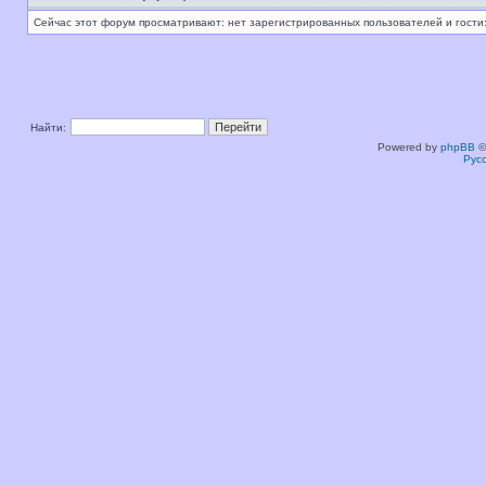
Сейчас этот форум просматривают: нет зарегистрированных пользователей и гости:
Найти:
Powered by
phpBB
©
Рус