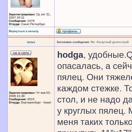
Зарегистрирован:
Ср окт 31,
2007 20:11
Сообщения:
1479
Откуда:
Санкт-Петербург
Вернуться к началу
tanya
Заголовок сообщения:
Re: Лоскутный долгострой
hodga
, удобные.
опасалась, а сей
пялец. Они тяжел
каждом стежке. То
Зарегистрирован:
Чт янв 03,
2008 21:48
стол, и не надо 
Сообщения:
4515
Откуда:
Екатеринбург - Israel
у круглых пялец. 
меня таких только