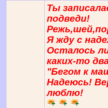
Ты записала
подведи!
Режь,шей,по
Я жду с над
Осталось л
каких-то два
"Бегом к ма
Надеюсь! Ве
люблю!