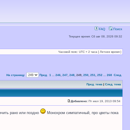
FAQ
Поиск
Текущее время: Сб авг 08, 2026 09:32
Часовой пояс: UTC + 2 часа [ Летнее время ]
На страницу
Пред.
1
...
246
,
247
,
248
,
249
,
250
,
251
,
252
...
268
След.
Пред. тема
|
След. тема
Добавлено:
Пт июл 19, 2013 09:54
нчить рано или поздно
Монохром симпатичный, про цветы пока