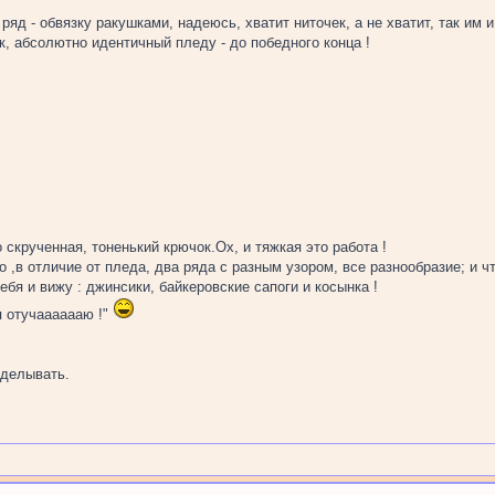
яд - обвязку ракушками, надеюсь, хватит ниточек, а не хватит, так им и
, абсолютно идентичный пледу - до победного конца !
о скрученная, тоненький крючок.Ох, и тяжкая это работа !
то ,в отличие от пледа, два ряда с разным узором, все разнообразие; и 
ебя и вижу : джинсики, байкеровские сапоги и косынка !
бя отучааааааю !"
делывать.