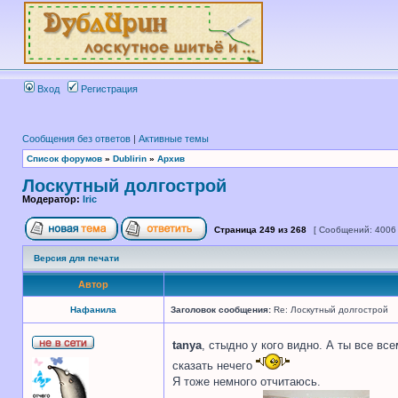
Вход
Регистрация
Сообщения без ответов
|
Активные темы
Список форумов
»
Dublirin
»
Архив
Лоскутный долгострой
Модератор:
Iric
Страница
249
из
268
[ Сообщений: 4006
Версия для печати
Автор
Нафанила
Заголовок сообщения:
Re: Лоскутный долгострой
tanya
, стыдно у кого видно. А ты все вс
сказать нечего
Я тоже немного отчитаюсь.