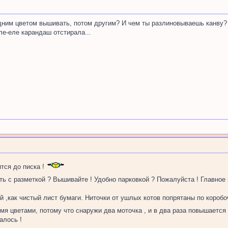
одним цветом вышивать, потом другим? И чем ты разлиновываешь канву?
еле-еле карандаш отстирала...
тся до писка !
ть с разметкой ? Вышивайте ! Удобно парковкой ? Пожалуйста ! Главное
й ,как чистый лист бумаги. Ниточки от ушлых котов попрятаны по коробо
мя цветами, потому что снаружи два моточка , и в два раза повышается 
алось !