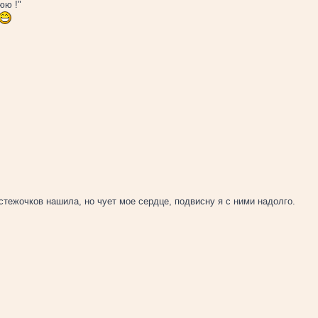
юю !"
стежочков нашила, но чует мое сердце, подвисну я с ними надолго.