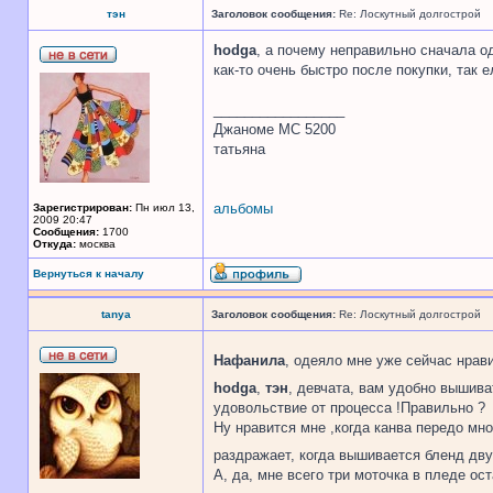
тэн
Заголовок сообщения:
Re: Лоскутный долгострой
hodga
, а почему неправильно сначала 
как-то очень быстро после покупки, так 
_________________
Джаноме МС 5200
татьяна
альбомы
Зарегистрирован:
Пн июл 13,
2009 20:47
Сообщения:
1700
Откуда:
москва
Вернуться к началу
tanya
Заголовок сообщения:
Re: Лоскутный долгострой
Нафанила
, одеяло мне уже сейчас нрави
hodga
,
тэн
, девчата, вам удобно вышива
удовольствие от процесса !Правильно ?
Ну нравится мне ,когда канва передо мно
раздражает, когда вышивается бленд дву
А, да, мне всего три моточка в пледе ост