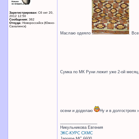
Зарегистрирован:
Сб окт 20,
2012 12:50
Сообщения:
362
Откуда:
Новороссийск (Южно-
Сахалинск)
Маслаю одеяло
. Вс
Сумка по МК Руни лежит уже 2-ой месяц. 
осени и доделаю
Ну и в долгостроях 
_________________
Никульникова Евгения
ЭКС-КУРС СХМС
Janome MC 6600