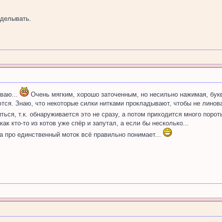
делывать.
ываю...
Очень мягким, хорошо заточенным, но несильно нажимая, буква
ся. Знаю, что некоторые силки нитками прокладывают, чтобы не линова
ься, т.к. обнаруживается это не сразу, а потом приходится много поро
как кто-то из котов уже спёр и запутал, а если бы несколько...
на про единственный моток всё правильно понимает...