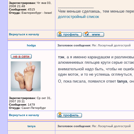
Зарегистрирован:
Чт янв 03,
_________________
2008 21:48
Сообщения:
4515
Чем меньше сделаешь, тем меньше пере
Откуда:
Екатеринбург - Israel
долгостройный список
Вернуться к началу
hodga
Заголовок сообщения:
Re: Лоскутный долгострой
тэн
, а я именно карандашом и разлинов
алюминиевых пяльцев круги серые остают
внимательной надо быть, чтобы не ошибит
один моток, и то не успеешь оглянуться, 
О, пока писала, появился ответ
tanya
, о
Зарегистрирован:
Ср окт 31,
2007 20:11
Сообщения:
1479
Откуда:
Санкт-Петербург
Вернуться к началу
tanya
Заголовок сообщения:
Re: Лоскутный долгострой