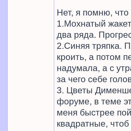
Нет, я помню, что
1.Мохнатый жакет
два ряда. Прогрес
2.Синяя тряпка. 
кроить, а потом 
надумала, а с ут
за чего себе голо
3. Цветы Дименш
форуме, в теме эт
меня быстрее пой
квадратные, чтоб