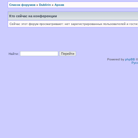
Список форумов
»
Dublirin
»
Архив
Кто сейчас на конференции
Сейчас этот форум просматривают: нет зарегистрированных пользователей и гости:
Найти:
Powered by
phpBB
©
Рус