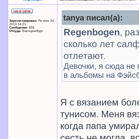
tanya писал(а):
Зарегистрирован:
Пн июн 24,
2013 14:21
Сообщения:
656
Regenbogen
, ра
Откуда:
Екатеринбург
сколько лет салф
отлетают.
Девочки, я сюда не
в альбомы на Фэйсбу
Я с вязанием бол
тунисом. Меня вя
когда папа умира
сесть не могла, в