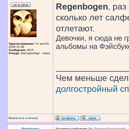
Regenbogen
, ра
сколько лет салфе
отлетают.
Девочки, я сюда не 
Зарегистрирован:
Чт янв 03,
альбомы на Фэйсбуке
2008 21:48
Сообщения:
4515
Откуда:
Екатеринбург - Israel
______________
Чем меньше сдел
долгостройный сп
Вернуться к началу
Regenbogen
Заголовок сообщения:
Re: Лоскутный долгострой