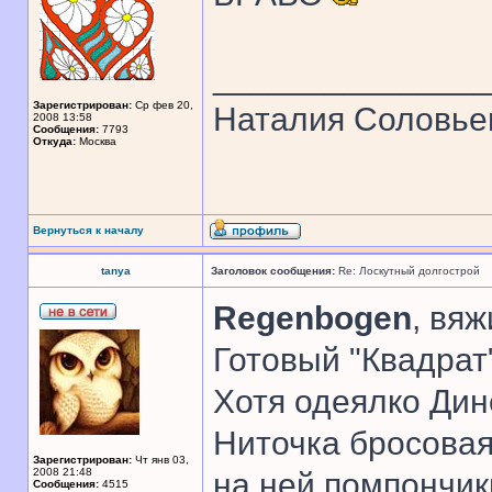
______________
Зарегистрирован:
Ср фев 20,
Наталия Соловье
2008 13:58
Сообщения:
7793
Откуда:
Москва
Вернуться к началу
tanya
Заголовок сообщения:
Re: Лоскутный долгострой
Regenbogen
, вяж
Готовый "Квадрат"
Хотя одеялко Дин
Ниточка бросовая,
Зарегистрирован:
Чт янв 03,
2008 21:48
на ней помпончик
Сообщения:
4515