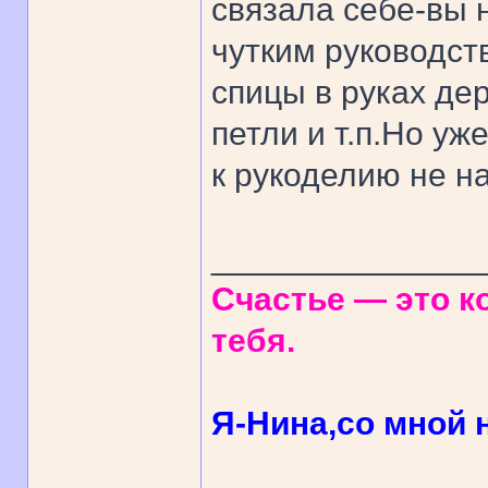
связала себе-вы 
чутким руководств
спицы в руках де
петли и т.п.Но уж
к рукоделию не н
______________
Счастье — это ко
тебя.
Я-Нина,со мной н