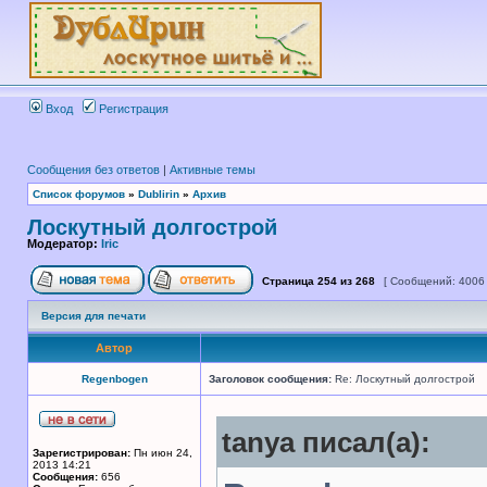
Вход
Регистрация
Сообщения без ответов
|
Активные темы
Список форумов
»
Dublirin
»
Архив
Лоскутный долгострой
Модератор:
Iric
Страница
254
из
268
[ Сообщений: 4006
Версия для печати
Автор
Regenbogen
Заголовок сообщения:
Re: Лоскутный долгострой
tanya писал(а):
Зарегистрирован:
Пн июн 24,
2013 14:21
Сообщения:
656