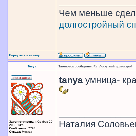
______________
Чем меньше сдел
долгостройный сп
Вернуться к началу
Tusya
Заголовок сообщения:
Re: Лоскутный долгострой
tanya
умница- кра
______________
Наталия Соловье
Зарегистрирован:
Ср фев 20,
2008 13:58
Сообщения:
7793
Откуда:
Москва