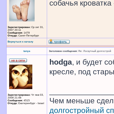
собачья кроватка
Зарегистрирован:
Ср окт 31,
2007 20:11
Сообщения:
1479
Откуда:
Санкт-Петербург
Вернуться к началу
tanya
Заголовок сообщения:
Re: Лоскутный долгострой
hodga
, и будет с
кресле, под стар
______________
Зарегистрирован:
Чт янв 03,
2008 21:48
Чем меньше сдел
Сообщения:
4515
Откуда:
Екатеринбург - Israel
долгостройный сп