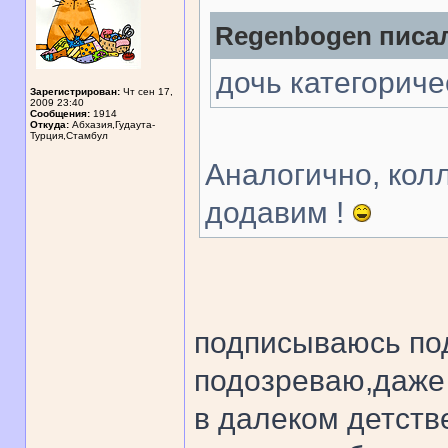
Regenbogen писал
дочь категориче
Зарегистрирован:
Чт сен 17,
2009 23:40
Сообщения:
1914
Откуда:
Абхазия,Гудаута-
Турция,Стамбул
Аналогично, колл
додавим !
подписываюсь под
подозреваю,даже 
в далеком детств