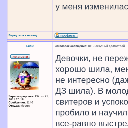
у меня изменила
Вернуться к началу
Lucie
Заголовок сообщения:
Re: Лоскутный долгострой
Девочки, не пере
хорошо шила, ме
не интересно (да
ДЗ шила). В моло
Зарегистрирован:
Сб окт 22,
свитеров и успоко
2011 20:19
Сообщения:
1146
Откуда:
Москва
пробило и научи
все-равно выстре