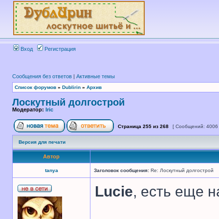
Вход
Регистрация
Сообщения без ответов
|
Активные темы
Список форумов
»
Dublirin
»
Архив
Лоскутный долгострой
Модератор:
Iric
Страница
255
из
268
[ Сообщений: 4006
Версия для печати
Автор
tanya
Заголовок сообщения:
Re: Лоскутный долгострой
Lucie
, есть еще 