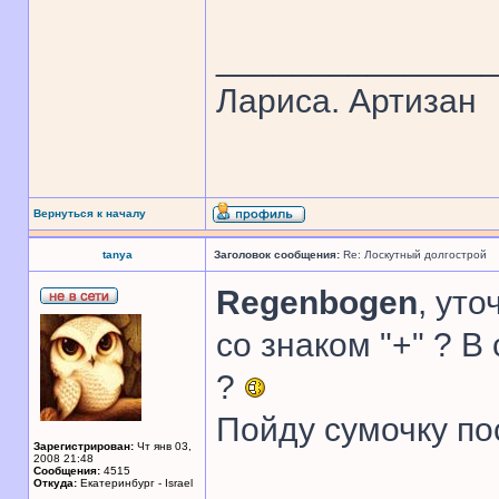
______________
Лариса. Артизан
Вернуться к началу
tanya
Заголовок сообщения:
Re: Лоскутный долгострой
Regenbogen
, уто
со знаком "+" ? 
?
Пойду сумочку п
Зарегистрирован:
Чт янв 03,
2008 21:48
Сообщения:
4515
Откуда:
Екатеринбург - Israel