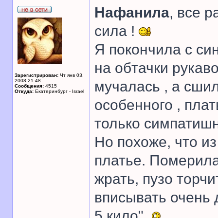
Нафанила
, все 
сила !
Я покончила с син
на обтачки рукаво
Зарегистрирован:
Чт янв 03,
2008 21:48
мучалась , а сши
Сообщения:
4515
Откуда:
Екатеринбург - Israel
особенного , пла
только симпатиш
Но похоже, что и
платье. Померила
жрать, пузо торчи
вписывать очень 
5 кило".