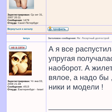
Зарегистрирован:
Ср окт 31,
2007 20:11
Сообщения:
1479
Откуда:
Санкт-Петербург
Вернуться к началу
tanya
Заголовок сообщения:
Re: Лоскутный долгострой
А я все распустил
упругая получала
наоборот. А жиле
вялое, а надо бы
Зарегистрирован:
Чт янв 03,
2008 21:48
ники и модели !
Сообщения:
4515
Откуда:
Екатеринбург - Israel
______________