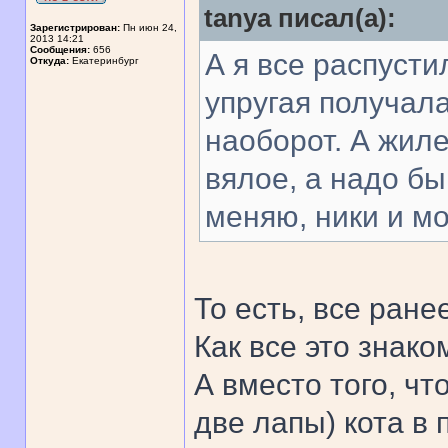
tanya писал(а):
Зарегистрирован:
Пн июн 24,
2013 14:21
Сообщения:
656
А я все распусти
Откуда:
Екатеринбург
упругая получала
наоборот. А жиле
вялое, а надо б
меняю, ники и мо
То есть, все ране
Как все это знако
А вместо того, чт
две лапы) кота в 