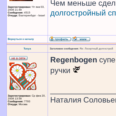
Чем меньше сдел
Зарегистрирован:
Чт янв 03,
2008 21:48
долгостройный сп
Сообщения:
4515
Откуда:
Екатеринбург - Israel
Вернуться к началу
Tusya
Заголовок сообщения:
Re: Лоскутный долгострой
Regenbogen
супе
ручки
______________
Зарегистрирован:
Ср фев 20,
Наталия Соловье
2008 13:58
Сообщения:
7793
Откуда:
Москва