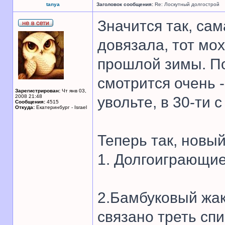
tanya
Заголовок сообщения:
Re: Лоскутный долгострой
Значится так, сам
довязала, тот мо
прошлой зимы. По
смотрится очень 
Зарегистрирован:
Чт янв 03,
2008 21:48
увольте, в 30-ти 
Сообщения:
4515
Откуда:
Екатеринбург - Israel
Теперь так, новый
1. Долгоиграющие
2.Бамбуковый жак
связано треть спи