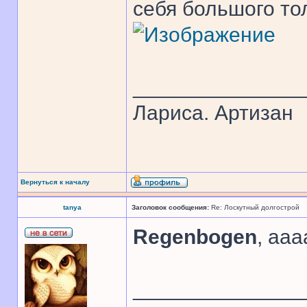
себя большого то
______________
Лариса. Артизан
Вернуться к началу
tanya
Заголовок сообщения:
Re: Лоскутный долгострой
Regenbogen
, ааа
______________