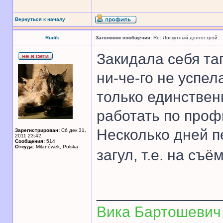
Вернуться к началу
Rudik
Заголовок сообщения:
Re: Лоскутный долгострой
Закидала себя та
ни-че-го не успел
только единствен
работать по проф
Несколько дней п
Зарегистрирован:
Сб дек 31,
2011 23:42
Сообщения:
514
Откуда:
Milanówek, Polska
загул, т.е. на съё
______________
Вика Бартошевич