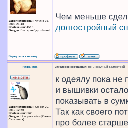
______________
Чем меньше сдел
Зарегистрирован:
Чт янв 03,
2008 21:48
долгостройный сп
Сообщения:
4515
Откуда:
Екатеринбург - Israel
Вернуться к началу
Нафанила
Заголовок сообщения:
Re: Лоскутный долгострой
к одеялу пока не 
и вышивки остало
показывать в сумк
Зарегистрирован:
Сб окт 20,
Так как своего по
2012 12:50
Сообщения:
362
Откуда:
Новороссийск (Южно-
Сахалинск)
про более старше