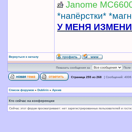
Janome MC6600
*напёрстки*
*магн
У МЕНЯ ИЗМЕН
Вернуться к началу
Показать сообщения за:
Поле 
Страница
255
из
268
[ Сообщений: 4006
Список форумов
»
Dublirin
»
Архив
Кто сейчас на конференции
Сейчас этот форум просматривают: нет зарегистрированных пользователей и гости: