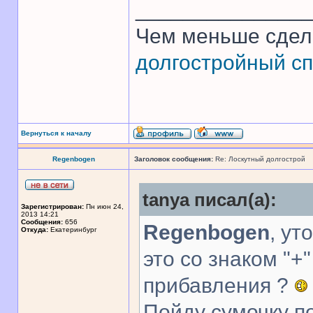
______________
Чем меньше сдел
долгостройный сп
Вернуться к началу
Regenbogen
Заголовок сообщения:
Re: Лоскутный долгострой
tanya писал(а):
Зарегистрирован:
Пн июн 24,
2013 14:21
Сообщения:
656
Regenbogen
, ут
Откуда:
Екатеринбург
это со знаком "+
прибавления ?
Пойду сумочку п