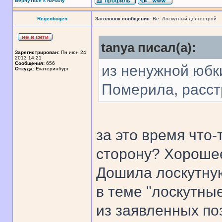
Вернуться к началу
Regenbogen
Заголовок сообщения:
Re: Лоскутный долгострой
tanya писал(а):
Зарегистрирован:
Пн июн 24,
2013 14:21
Сообщения:
656
из ненужной юбк
Откуда:
Екатеринбург
Померила, расст
за это время что
сторону? Хорошее
Дошила лоскутную
в теме "лоскутны
из заявленных по