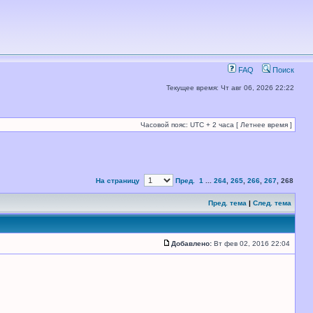
FAQ
Поиск
Текущее время: Чт авг 06, 2026 22:22
Часовой пояс: UTC + 2 часа [ Летнее время ]
На страницу
Пред.
1
...
264
,
265
,
266
,
267
,
268
Пред. тема
|
След. тема
Добавлено:
Вт фев 02, 2016 22:04