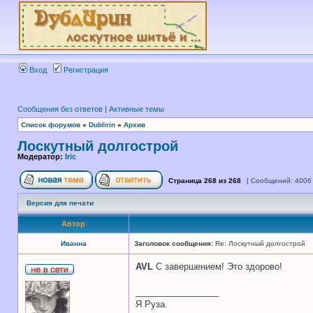
Вход
Регистрация
Сообщения без ответов
|
Активные темы
Список форумов
»
Dublirin
»
Архив
Лоскутный долгострой
Модератор:
Iric
Страница
268
из
268
[ Сообщений: 4006
Версия для печати
Автор
Иванна
Заголовок сообщения:
Re: Лоскутный долгострой
AVL
С завершением! Это здорово!
_________________
Я Руза.