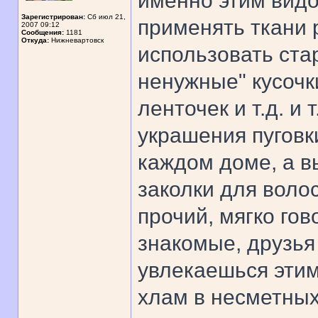
именно этим видо
Зарегистрирован:
Сб июл 21,
применять ткани 
2007 09:12
Сообщения:
1181
Откуда:
Нижневартовск
использовать ста
ненужные" кусочки
ленточек и т.д. и
украшения пуговк
каждом доме, а в
заколки для волос
прочий, мягко гов
знакомые, друзья 
увлекаешься этим
хлам в несметных