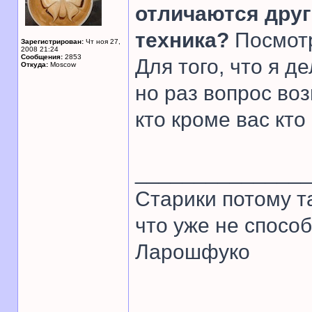
отличаются друг 
техника?
Посмотр
Зарегистрирован:
Чт ноя 27,
2008 21:24
Сообщения:
2853
Для того, что я д
Откуда:
Moscow
но раз вопрос воз
кто кроме вас кт
______________
Старики потому т
что уже не спосо
Ларошфуко