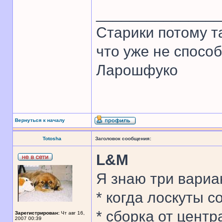
______________
Старики потому т
что уже не спосо
Ларошфуко
Вернуться к началу
Totosha
Заголовок сообщения:
L&M
Я знаю три вариа
* когда лоскуты 
* сборка от центр
Зарегистрирован:
Чт авг 16,
2007 00:39