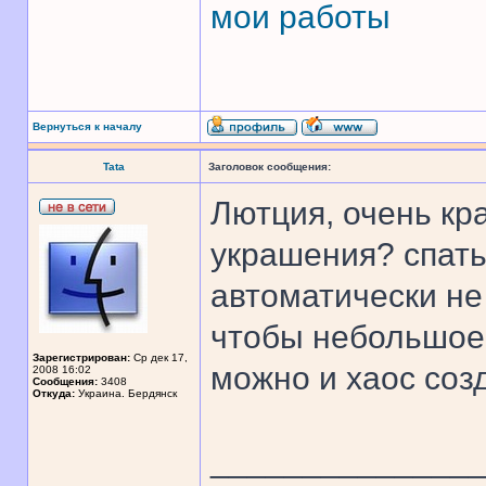
мои работы
Вернуться к началу
Tata
Заголовок сообщения:
Лютция, очень кр
украшения? спать
автоматически не
чтобы небольшое ц
Зарегистрирован:
Ср дек 17,
можно и хаос соз
2008 16:02
Сообщения:
3408
Откуда:
Украина. Бердянск
______________