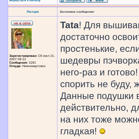
Вернуться к началу
Лютция
Заголовок сообщения:
Tata
! Для вышива
достаточно освои
простенькие, есл
Зарегистрирован:
Сб июл 21,
шедевры пэчворка
2007 09:12
Сообщения:
1181
Откуда:
Нижневартовск
него-раз и готово
спорить не буду,
Данные подушки 
действительно, д
на них тоже можно
гладкая!