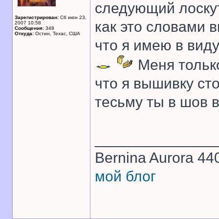
следующий лоскут
Зарегистрирован:
Сб июн 23,
как это словами в
2007 10:58
Сообщения:
348
Откуда:
Остин, Техас, США
что я имею в вид
Меня тольк
что я вышивку сто
тесьму ты в шов 
______________
Bernina Aurora 4
мой блог