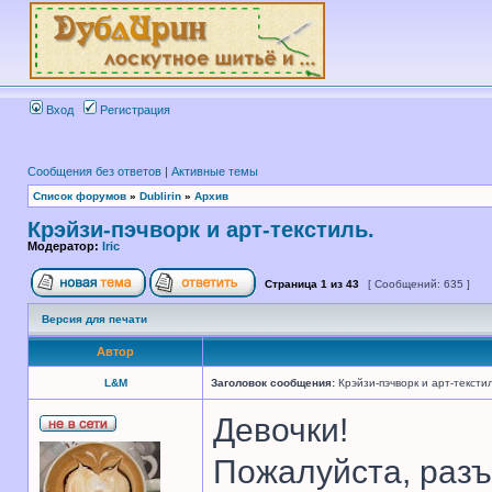
Вход
Регистрация
Сообщения без ответов
|
Активные темы
Список форумов
»
Dublirin
»
Архив
Крэйзи-пэчворк и арт-текстиль.
Модератор:
Iric
Страница
1
из
43
[ Сообщений: 635 ]
Версия для печати
Автор
L&M
Заголовок сообщения:
Крэйзи-пэчворк и арт-текстил
Девочки!
Пожалуйста, раз