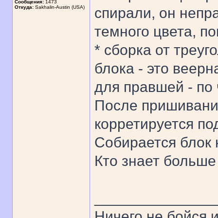
Сообщения:
1473
Откуда:
Sakhalin-Austin (USA)
спирали, он неп
темного цвета, п
* сборка от треуг
блока - это веер
для правшей - по
После пришивания
корретируется по
Собирается блок 
Кто знает больше
______________
Ничего не бойся и