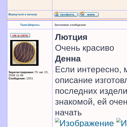
Вернуться к началу
Таня-Шпроты
Заголовок сообщения:
Лютция
Очень красиво
Денна
Если интересно, 
Зарегистрирован:
Пт авг 15,
2008 11:46
описание изготов
Сообщения:
1051
последних издели
знакомой, ей очен
начать