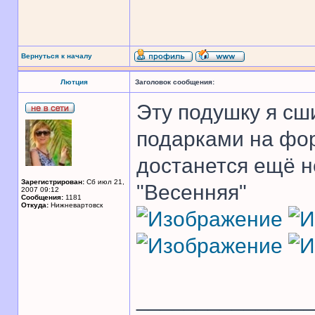
Вернуться к началу
Лютция
Заголовок сообщения:
Эту подушку я сш
подарками на фор
достанется ещё н
Зарегистрирован:
Сб июл 21,
"Весенняя"
2007 09:12
Сообщения:
1181
Откуда:
Нижневартовск
______________