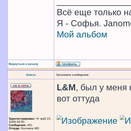
______________
Всё еще только н
Я - Софья. Jano
Мой альбом
Вернуться к началу
Анюта
Заголовок сообщения:
L&M
, был у меня
вот оттуда
Зарегистрирован:
Чт май 15,
2008 00:50
Сообщения:
461
Откуда:
Коломна МО