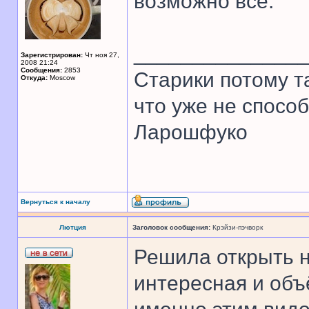
возможно все.
______________
Зарегистрирован:
Чт ноя 27,
2008 21:24
Сообщения:
2853
Старики потому т
Откуда:
Moscow
что уже не спосо
Ларошфуко
Вернуться к началу
Лютция
Заголовок сообщения:
Крэйзи-пэчворк
Решила открыть но
интересная и объ