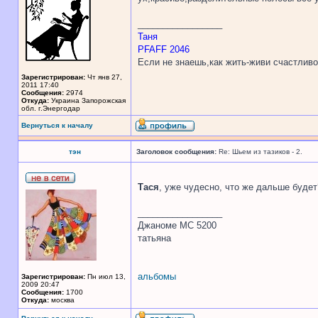
_________________
Таня
PFAFF 2046
Если не знаешь,как жить-живи счастливо
Зарегистрирован:
Чт янв 27,
2011 17:40
Сообщения:
2974
Откуда:
Украина Запорожская
обл. г.Энергодар
Вернуться к началу
тэн
Заголовок сообщения:
Re: Шьем из тазиков - 2.
Тася
, уже чудесно, что же дальше буде
_________________
Джаноме МС 5200
татьяна
альбомы
Зарегистрирован:
Пн июл 13,
2009 20:47
Сообщения:
1700
Откуда:
москва