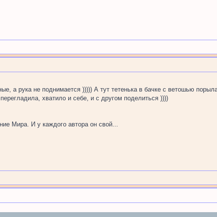
е, а рука не поднимается ))))) А тут тетенька в бачке с ветошью порыл
перегладила, хватило и себе, и с другом поделиться ))))
ние Мира. И у каждого автора он свой...