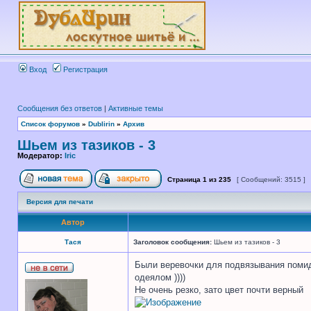
Вход
Регистрация
Сообщения без ответов
|
Активные темы
Список форумов
»
Dublirin
»
Архив
Шьем из тазиков - 3
Модератор:
Iric
Страница
1
из
235
[ Сообщений: 3515 ]
Версия для печати
Автор
Тася
Заголовок сообщения:
Шьем из тазиков - 3
Были веревочки для подвязывания помидо
одеялом ))))
Не очень резко, зато цвет почти верный