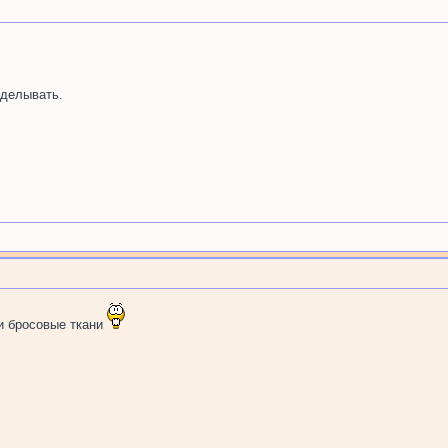
делывать.
и бросовые ткани