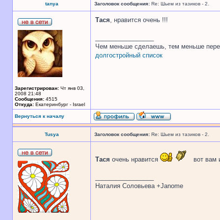
tanya
Заголовок сообщения:
Re: Шьем из тазиков - 2.
Тася
, нравится очень !!!
_________________
Чем меньше сделаешь, тем меньше пере
долгостройный список
Зарегистрирован:
Чт янв 03,
2008 21:48
Сообщения:
4515
Откуда:
Екатеринбург - Israel
Вернуться к началу
Tusya
Заголовок сообщения:
Re: Шьем из тазиков - 2.
Тася
очень нравится
вот вам 
_________________
Наталия Соловьева +Janome