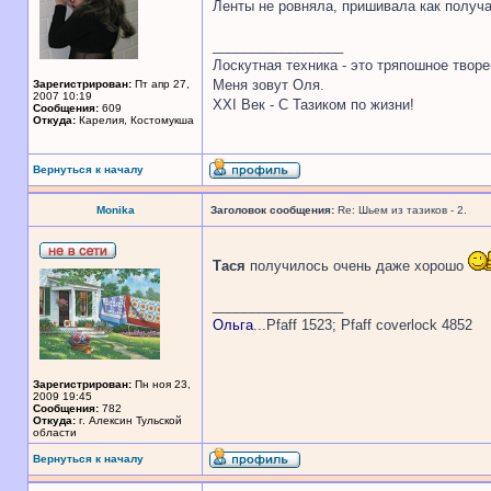
Ленты не ровняла, пришивала как получ
_________________
Лоскутная техника - это тряпошное творе
Меня зовут Оля.
Зарегистрирован:
Пт апр 27,
2007 10:19
XXI Век - С Тазиком по жизни!
Сообщения:
609
Откуда:
Карелия, Костомукша
Вернуться к началу
Monika
Заголовок сообщения:
Re: Шьем из тазиков - 2.
Тася
получилось очень даже хорошо
_________________
Ольга
...Pfaff 1523; Pfaff coverlock 4852
Зарегистрирован:
Пн ноя 23,
2009 19:45
Сообщения:
782
Откуда:
г. Алексин Тульской
области
Вернуться к началу