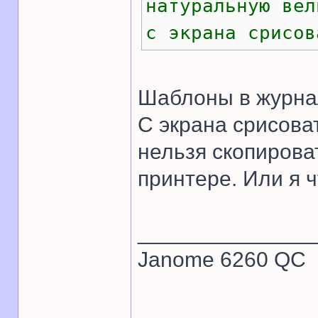
натуральную вел
с экрана срисов
Шаблоны в журнал
С экрана срисоват
нельзя скопироват
принтере. Или я ч
______________
Janome 6260 QC