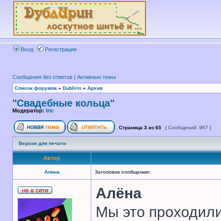
Вход
Регистрация
Сообщения без ответов
|
Активные темы
Список форумов
»
Dublirin
»
Архив
"Свадебные кольца"
Модератор:
Iric
Страница
3
из
65
[ Сообщений: 967 ]
Версия для печати
Автор
Алина
Заголовок сообщения:
Алёна
Мы это проходили