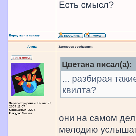
Есть смысл?
Вернуться к началу
Алина
Заголовок сообщения:
Цветана писал(а):
... разбирая таки
квилта?
Зарегистрирован:
Пн авг 27,
2007 11:07
Сообщения:
2274
Откуда:
Москва
они на самом де
мелодию услышать