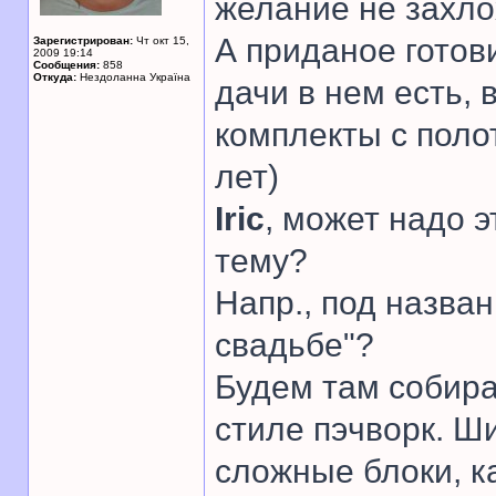
желание не захло
А приданое готови
Зарегистрирован:
Чт окт 15,
2009 19:14
Сообщения:
858
Откуда:
Нездоланна Україна
дачи в нем есть,
комплекты с поло
лет)
Iric
, может надо 
тему?
Напр., под назва
свадьбе"?
Будем там собира
стиле пэчворк. Ш
сложные блоки, ка