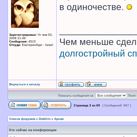
в одиночестве.
______________
Зарегистрирован:
Чт янв 03,
2008 21:48
Чем меньше сдел
Сообщения:
4515
Откуда:
Екатеринбург - Israel
долгостройный сп
Вернуться к началу
Показать сообщения за:
Поле 
Страница
3
из
65
[ Сообщений: 967 ]
Список форумов
»
Dublirin
»
Архив
Кто сейчас на конференции