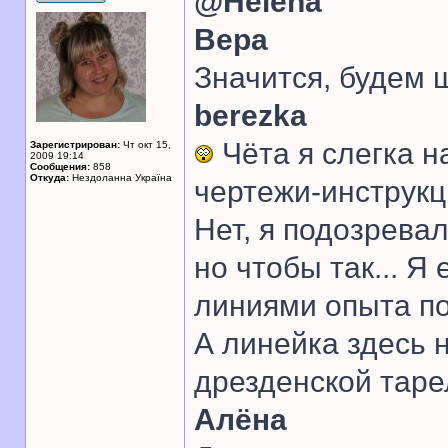
@Helena
Вера
Значится, будем 
berezka
Чёта я слегка н
Зарегистрирован:
Чт окт 15,
2009 19:14
Сообщения:
858
Откуда:
Нездоланна Україна
чертежи-инструкц
Нет, я подозревал
но чтобы так... Я
линиями опыта по
А линейка здесь н
дрезденской таре
Алёна