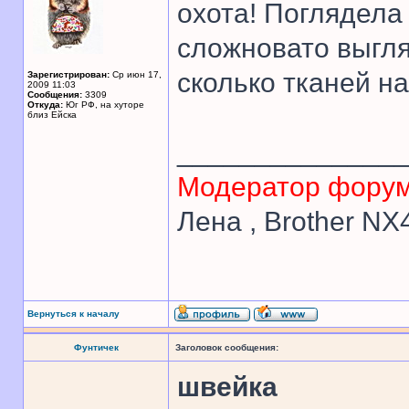
охота! Поглядела 
сложновато выгляд
сколько тканей н
Зарегистрирован:
Ср июн 17,
2009 11:03
Сообщения:
3309
Откуда:
Юг РФ, на хуторе
близ Ейска
______________
Модератор фору
Лена , Brother N
Вернуться к началу
Фунтичек
Заголовок сообщения:
швейка