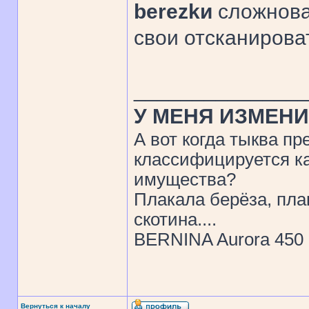
berezkи
сложноват
свои отсканирова
______________
У МЕНЯ ИЗМЕНИ
А вот когда тыква пр
классифицируется ка
имущества?
Плакала берёза, пла
скотина....
BERNINA Aurora 450
Вернуться к началу