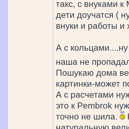
такс, с внуками к
дети доучатся ( н
внуки и работы и 
А с кольцами....ну 
наша не пропада
Пошукаю дома веч
картинки-может п
А с расчетами ну
это к Pembrok ну
точно не шила.
натуральную вели