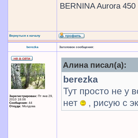
BERNINA Aurora 450
Вернуться к началу
berezka
Заголовок сообщения:
Алина писал(а):
berezka
Тут просто не у 
Зарегистрирован:
Пт янв 29,
2010 18:06
нет
, рисую с э
Сообщения:
44
Откуда:
Молдова