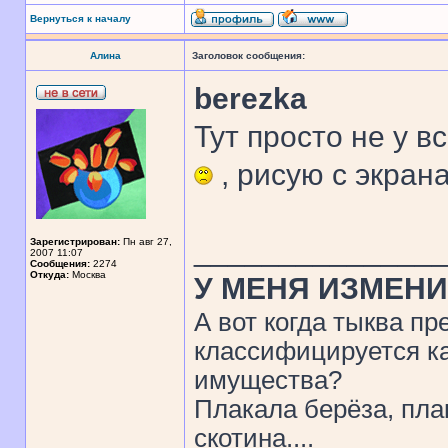
Вернуться к началу
Алина
Заголовок сообщения:
berezka
Тут просто не у в
, рисую с экран
______________
Зарегистрирован:
Пн авг 27,
2007 11:07
Сообщения:
2274
Откуда:
Москва
У МЕНЯ ИЗМЕНИ
А вот когда тыква пр
классифицируется ка
имущества?
Плакала берёза, пла
скотина....