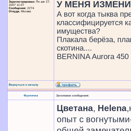
У МЕНЯ ИЗМЕНИ
Зарегистрирован:
Пн авг 27,
2007 11:07
Сообщения:
2274
Откуда:
Москва
А вот когда тыква пр
классифицируется ка
имущества?
Плакала берёза, пла
скотина....
BERNINA Aurora 450
Вернуться к началу
Фунтичек
Заголовок сообщения:
Цветана
,
Helena
,
опыт с вогнутыми
общей замечател