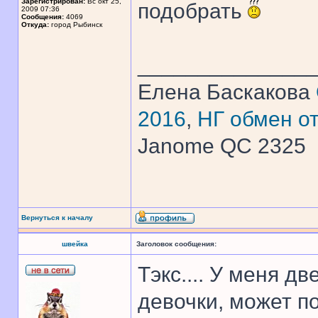
Зарегистрирован:
Вс окт 25,
подобрать
2009 07:36
Сообщения:
4069
Откуда:
город Рыбинск
______________
Елена Баскакова
2016
,
НГ обмен о
Janome QC 2325
Вернуться к началу
швейка
Заголовок сообщения:
Тэкс.... У меня дв
девочки, может п