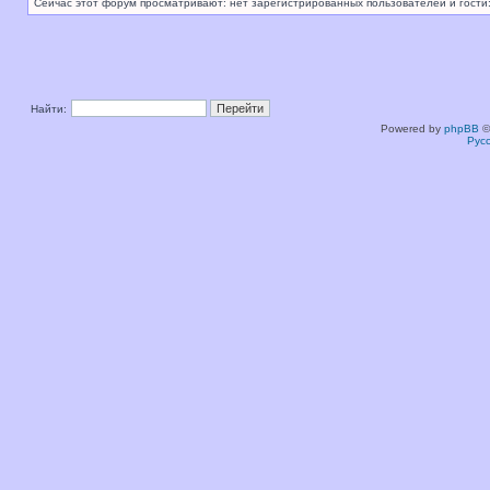
Сейчас этот форум просматривают: нет зарегистрированных пользователей и гости:
Найти:
Powered by
phpBB
©
Рус