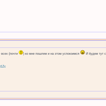
е всех (почти
) ко мне пошлем и на этом успокоимся
И будем тут с
t1Zc