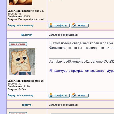
Зарегистрирован:
Чт янв 03,
2008 21:48
Сообщения:
4515
Откуда:
Екатеринбург - Israel
Вернуться к началу
Василия
Заголовок сообщения:
В этом потоке свадебных колец я слегка
Фиолента,
то что ты показала, это шить
_________________
AstraLux 8540,модель541, Janome QC 23
Я нахожусь в прекрасном возрасте - дур
Зарегистрирован:
Вс мар 15,
2009 09:39
Сообщения:
2120
Откуда:
Лобня
Вернуться к началу
lapteva
Заголовок сообщения: