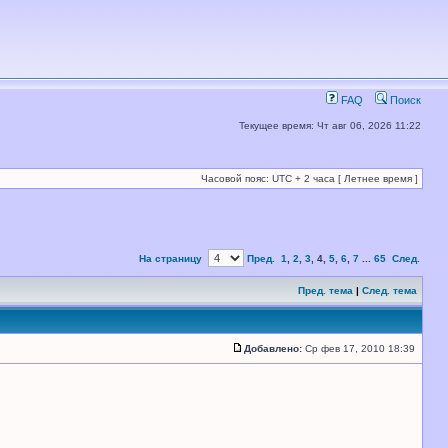
FAQ
Поиск
Текущее время: Чт авг 06, 2026 11:22
Часовой пояс: UTC + 2 часа [ Летнее время ]
На страницу
Пред.
1
,
2
,
3
,
4
,
5
,
6
,
7
...
65
След.
Пред. тема
|
След. тема
Добавлено:
Ср фев 17, 2010 18:39