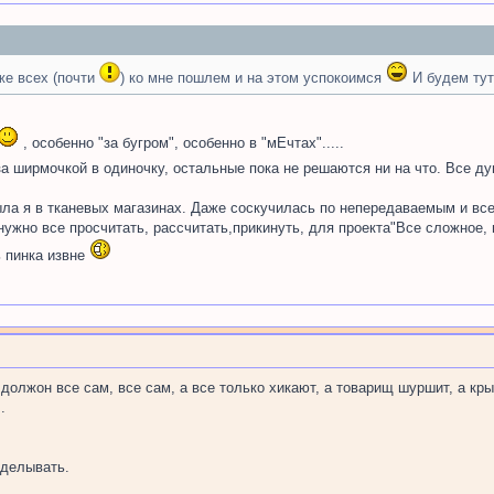
же всех (почти
) ко мне пошлем и на этом успокоимся
И будем тут
, особенно "за бугром", особенно в "мЕчтах".....
 за ширмочкой в одиночку, остальные пока не решаются ни на что. Все 
была я в тканевых магазинах. Даже соскучилась по непередаваемым и в
ужно все просчитать, рассчитать,прикинуть, для проекта"Все сложное, 
ь пинка извне
 должон все сам, все сам, а все только хикают, а товарищ шуршит, а кр
.
делывать.