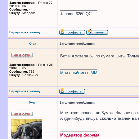
Зарегистрирован:
Пт янв 29,
2010 18:06
_________________
Сообщения:
44
Откуда:
Молдова
Janome 6260 QC
Вернуться к началу
Olga
Заголовок сообщения:
Вот и я хотела бы по бумаге шить. Толь
Зарегистрирован:
Пн янв 26,
_________________
2009 00:05
Сообщения:
712
Мои альбомы в ММ
Откуда:
Челябинск
Вернуться к началу
Руня
Заголовок сообщения:
Мне тоже процесс по бумаге больше нрав
А где-нибудь пишут,
сколько тканей на 
_________________
Модератор форума