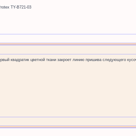
rotex TY-B721-03
ервый квадратик цветной ткани закроет линию пришива следующего кусочк