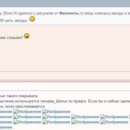
 20лет.И одеялко с рисунком от
Фиоленты
,то бишь компасы,звезды и в
БУМ шить звезды.
двоих сошьем?
ью такого покрывала.
астично используется техника_Шитье по бумаге. Если бы я сейчас шила,
нь четко прослеживается.