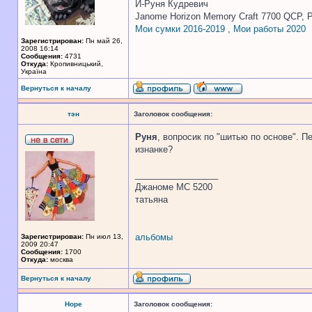
И-Руня Кудревич
Janome Horizon Memory Craft 7700 QCP, P
Мои сумки 2016-2019
,
Мои работы 2020
Зарегистрирован:
Пн май 26,
2008 16:14
Сообщения:
4731
Откуда:
Кропивницький,
Україна
Вернуться к началу
тэн
Заголовок сообщения:
Руня
, вопросик по "шитью по основе". П
изнанке?
_________________
Джаноме МС 5200
татьяна
альбомы
Зарегистрирован:
Пн июл 13,
2009 20:47
Сообщения:
1700
Откуда:
москва
Вернуться к началу
Hope
Заголовок сообщения: