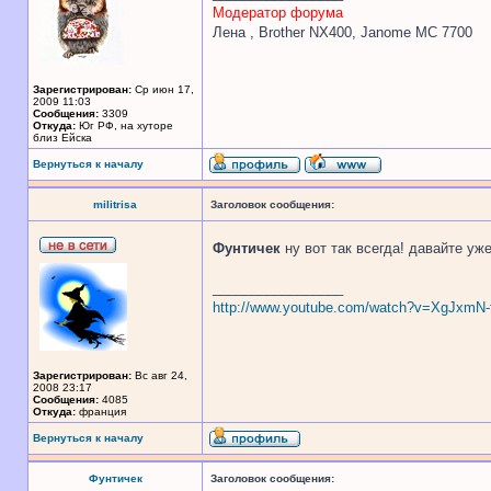
Модератор форума
Лена , Brother NX400, Janome MC 7700
Зарегистрирован:
Ср июн 17,
2009 11:03
Сообщения:
3309
Откуда:
Юг РФ, на хуторе
близ Ейска
Вернуться к началу
militrisa
Заголовок сообщения:
Фунтичек
ну вот так всегда! давайте уж
_________________
http://www.youtube.com/watch?v=XgJxmN-
Зарегистрирован:
Вс авг 24,
2008 23:17
Сообщения:
4085
Откуда:
франция
Вернуться к началу
Фунтичек
Заголовок сообщения: