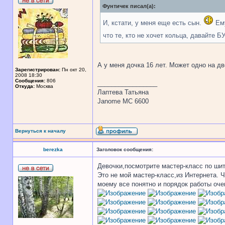
Фунтичек писал(а):
И, кстати, у меня еще есть сын.
Ему
что те, кто не хочет кольца, давайте 
А у меня дочка 16 лет. Может одно на 
Зарегистрирован:
Пн окт 20,
2008 18:30
Сообщения:
806
_________________
Откуда:
Москва
Лаптева Татьяна
Janome MC 6600
Вернуться к началу
berezka
Заголовок сообщения:
Девочки,посмотрите мастер-класс по шит
Это не мой мастер-класс,из Интернета. Ч
моему все понятно и порядок работы оче