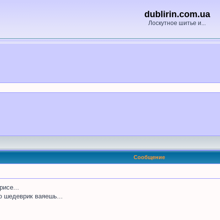
dublirin.com.ua
Лоскутное шитье и...
Сообщение
исе...
о шедеврик ваяешь...