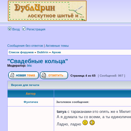
Вход
Регистрация
Сообщения без ответов
|
Активные темы
Список форумов
»
Dublirin
»
Архив
"Свадебные кольца"
Модератор:
Iric
Страница
4
из
65
[ Сообщений: 967 ]
Версия для печати
Автор
Фунтичек
Заголовок сообщения:
tanya
с тараканами-это опять же к Милитр
А я думала ты со всеми, а ты единоличн
Ладно, ладно