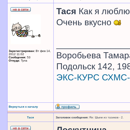
Тася
Как я люблю,
Очень вкусно
______________
Зарегистрирован:
Вт фев 14,
Воробьева Тамар
2012 11:02
Сообщения:
53
Откуда:
Тула
Подольск 142, 198
ЭКС-КУРС СХМС-
Вернуться к началу
Тася
Заголовок сообщения:
Re: Шьем из тазиков - 2.
Лоскутница