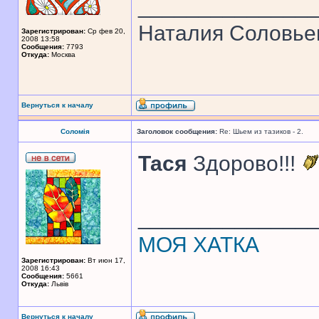
______________
Наталия Соловье
Зарегистрирован:
Ср фев 20,
2008 13:58
Сообщения:
7793
Откуда:
Москва
Вернуться к началу
Соломія
Заголовок сообщения:
Re: Шьем из тазиков - 2.
Тася
Здорово!!!
______________
МОЯ ХАТКА
Зарегистрирован:
Вт июн 17,
2008 16:43
Сообщения:
5661
Откуда:
Львів
Вернуться к началу