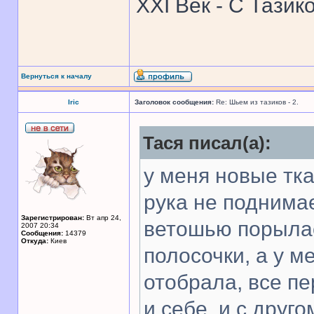
XXI Век - С Тазик
Вернуться к началу
Iric
Заголовок сообщения:
Re: Шьем из тазиков - 2.
Тася писал(а):
у меня новые тк
рука не поднимает
Зарегистрирован:
Вт апр 24,
ветошью порылас
2007 20:34
Сообщения:
14379
Откуда:
Киев
полосочки, а у м
отобрала, все п
и себе, и с друго