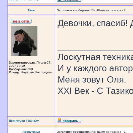
Тася
Заголовок сообщения:
Re: Шьем из тазиков - 2.
Девочки, спасиб! Д
______________
Лоскутная техник
Зарегистрирован:
Пт апр 27,
И у каждого автор
2007 10:19
Сообщения:
609
Откуда:
Карелия, Костомукша
Меня зовут Оля.
XXI Век - С Тазик
Вернуться к началу
Лоскутница
Заголовок сообщения:
Re: Шьем из тазиков - 2.