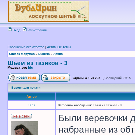
Вход
Регистрация
Сообщения без ответов
|
Активные темы
Список форумов
»
Dublirin
»
Архив
Шьем из тазиков - 3
Модератор:
Iric
Страница
1
из
235
[ Сообщений: 3515 ]
Версия для печати
Автор
Тася
Заголовок сообщения:
Шьем из тазиков - 3
Были веревочки 
набранные из обт