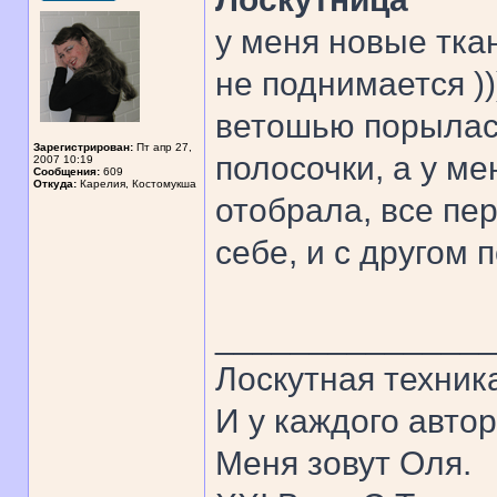
у меня новые тка
не поднимается )))
ветошью порылась
Зарегистрирован:
Пт апр 27,
полосочки, а у ме
2007 10:19
Сообщения:
609
Откуда:
Карелия, Костомукша
отобрала, все пе
себе, и с другом п
______________
Лоскутная техник
И у каждого автор
Меня зовут Оля.