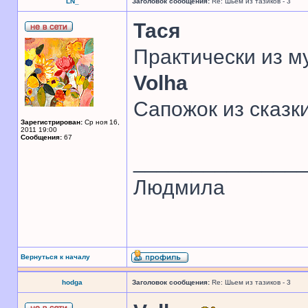
LN_
Заголовок сообщения:
Re: Шьем из тазиков - 3
Тася
Практически из му
Volha
Сапожок из сказки
Зарегистрирован:
Ср ноя 16,
2011 19:00
Сообщения:
67
______________
Людмила
Вернуться к началу
hodga
Заголовок сообщения:
Re: Шьем из тазиков - 3