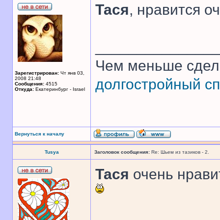
Тася
, нравится оч
______________
Чем меньше сдел
Зарегистрирован:
Чт янв 03,
2008 21:48
долгостройный сп
Сообщения:
4515
Откуда:
Екатеринбург - Israel
Вернуться к началу
Tusya
Заголовок сообщения:
Re: Шьем из тазиков - 2.
Тася
очень нрави