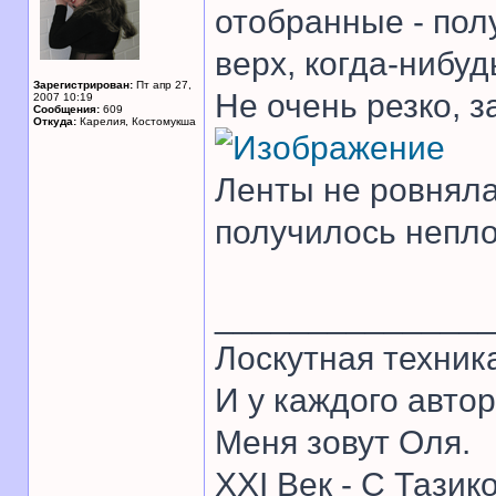
отобранные - пол
верх, когда-нибуд
Зарегистрирован:
Пт апр 27,
Не очень резко, з
2007 10:19
Сообщения:
609
Откуда:
Карелия, Костомукша
Ленты не ровняла
получилось непло
______________
Лоскутная техник
И у каждого автор
Меня зовут Оля.
XXI Век - С Тазик