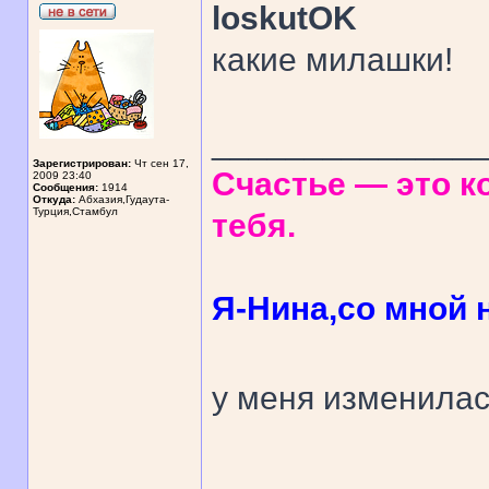
loskutOK
какие милашки!
______________
Зарегистрирован:
Чт сен 17,
Счастье — это ко
2009 23:40
Сообщения:
1914
Откуда:
Абхазия,Гудаута-
Турция,Стамбул
тебя.
Я-Нина,со мной н
у меня изменила