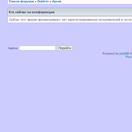
Список форумов
»
Dublirin
»
Архив
Кто сейчас на конференции
Сейчас этот форум просматривают: нет зарегистрированных пользователей и гости:
Найти:
Powered by
phpBB
©
Рус