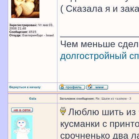
( Сказала я и зак
Зарегистрирован:
Чт янв 03,
2008 21:48
______________
Сообщения:
4515
Откуда:
Екатеринбург - Israel
Чем меньше сдел
долгостройный сп
Вернуться к началу
Gala
Заголовок сообщения:
Re: Шьем из тазиков - 3
Люблю шить из ч
кусманки с принто
срочненько два л