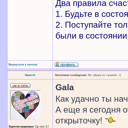
Два правила счас
1. Будьте в состо
2. Поступайте то
были в состоянии 
Вернуться к началу
НикитА
Заголовок сообщения:
Re: Шьем из тазиков - 3
Gala
Как удачно ты на
А еще я сегодня 
открыточку!
Зарегистрирован:
Ср сен 17,