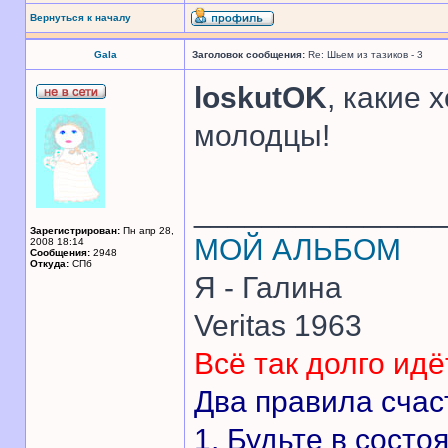
Вернуться к началу
Gala
Заголовок сообщения:
Re: Шьем из тазиков - 3
loskutOK
, какие 
молодцы!
______________
Зарегистрирован:
Пн апр 28,
МОЙ АЛЬБОМ
2008 18:14
Сообщения:
2948
Откуда:
CПб
Я - Галина
Veritas 1963
Всё так долго идё
Два правила счас
1. Будьте в состо