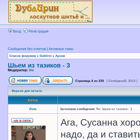
Вход
Регистрация
Сообщения без ответов
|
Активные темы
Список форумов
»
Dublirin
»
Архив
Шьем из тазиков - 3
Модератор:
Iric
Страница
4
из
235
[ Сообщений: 3515 ]
Версия для печати
Автор
Zlata
Заголовок сообщения:
Re: Шьем из тазиков - 3
Ага, Сусанна хор
надо, да и ставит