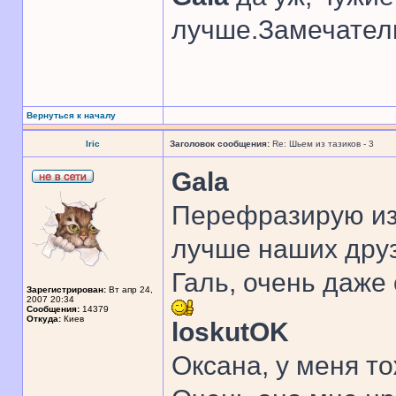
лучше.Замечател
Вернуться к началу
Iric
Заголовок сообщения:
Re: Шьем из тазиков - 3
Gala
Перефразирую из
лучше наших друз
Галь, очень даже
Зарегистрирован:
Вт апр 24,
2007 20:34
Сообщения:
14379
Откуда:
Киев
loskutOK
Оксана, у меня то