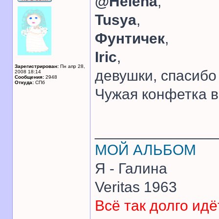
@Helena
,
Tusya
,
Фунтичек
,
Iric
,
Зарегистрирован:
Пн апр 28,
девушки, спасибо
2008 18:14
Сообщения:
2948
Откуда:
CПб
Чужая конфетка в
______________
МОЙ АЛЬБОМ
Я - Галина
Veritas 1963
Всё так долго идё