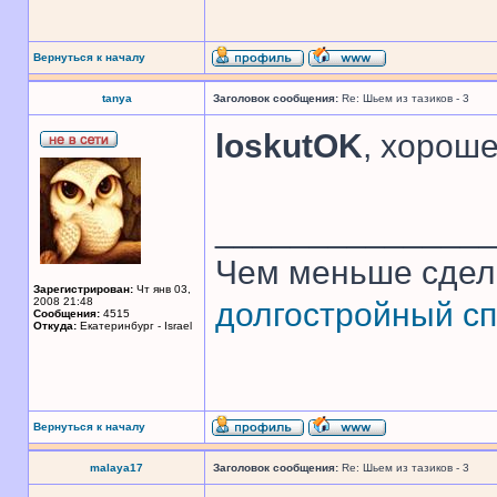
Вернуться к началу
tanya
Заголовок сообщения:
Re: Шьем из тазиков - 3
loskutOK
, хороше
______________
Чем меньше сдел
Зарегистрирован:
Чт янв 03,
2008 21:48
долгостройный сп
Сообщения:
4515
Откуда:
Екатеринбург - Israel
Вернуться к началу
malaya17
Заголовок сообщения:
Re: Шьем из тазиков - 3