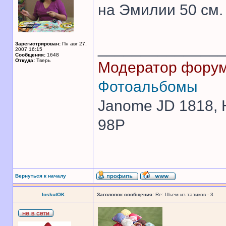
на Эмилии 50 см.
______________
Зарегистрирован:
Пн авг 27,
2007 16:15
Сообщения:
1648
Откуда:
Тверь
Модератор фору
Фотоальбомы
Janome JD 1818, H
98P
Вернуться к началу
loskutOK
Заголовок сообщения:
Re: Шьем из тазиков - 3