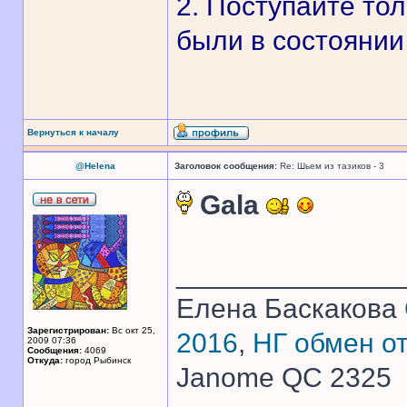
2. Поступайте то
были в состоянии 
Вернуться к началу
@Helena
Заголовок сообщения:
Re: Шьем из тазиков - 3
Gala
______________
Елена Баскакова
Зарегистрирован:
Вс окт 25,
2016
,
НГ обмен о
2009 07:36
Сообщения:
4069
Откуда:
город Рыбинск
Janome QC 2325