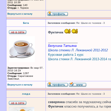
2011 10:39
Сообщения:
140
Откуда:
г. Торжок
Вернуться к началу
Бета
Заголовок сообщения:
Re: Шьем из тазиков - 3
Фунтичек
_________________
Белухина Татьяна
Школа стежки Л. Лежаниной 2011-2012
Курсовая работа 1 курс
Школа стежки Л. Лежаниной 2013-2014 г
Зарегистрирован:
Вс мар 07,
2010 16:19
Сообщения:
1287
Откуда:
Саратовское
Заволжье.
Вернуться к началу
л-юд-а
Заголовок сообщения:
Re: Шьем из тазиков - 3
северянка
спасибо за подсказочку,сейч
Фунтичек
классно получилось,а ты горе