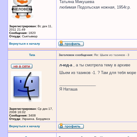
Татьяна Микушева
любимая Подольская ножная, 1954г.р.
Зарегистрирован:
Вс дек 11,
2011 21:49
Сообщения:
1820
Откуда:
Сыктывкар
Вернуться к началу
Tata
Заголовок сообщения:
Re: Шьем из тазиков - 3
л-юд-а
, а ты смотрела тему в архиве
Шьем из тазиков -1. ? Там для тебя море 
_________________
Я Наташа
Зарегистрирован:
Ср дек 17,
2008 16:02
Сообщения:
3408
Откуда:
Украина. Бердянск
Вернуться к началу