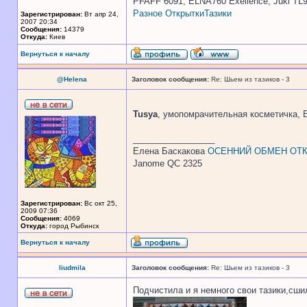
PFAFF 6091, ELNA760 Exellence, Juki TL
Разное
Открытки
Тазики
Зарегистрирован:
Вт апр 24,
2007 20:34
Сообщения:
14379
Откуда:
Киев
Вернуться к началу
@Helena
Заголовок сообщения:
Re: Шьем из тазиков - 3
Tusya
, умопомрачительная косметичка,
_________________
Елена Баскакова
ОСЕННИЙ ОБМЕН ОТК
Janome QC 2325
Зарегистрирован:
Вс окт 25,
2009 07:36
Сообщения:
4069
Откуда:
город Рыбинск
Вернуться к началу
liudmila
Заголовок сообщения:
Re: Шьем из тазиков - 3
Подчистила и я немного свои тазики,сшил