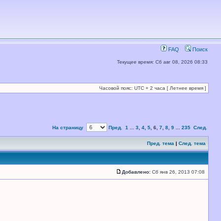
FAQ
Поиск
Текущее время: Сб авг 08, 2026 08:33
Часовой пояс: UTC + 2 часа [ Летнее время ]
На страницу
Пред.
1
...
3
,
4
,
5
,
6
,
7
,
8
,
9
...
235
След.
Пред. тема
|
След. тема
Добавлено:
Сб янв 26, 2013 07:08