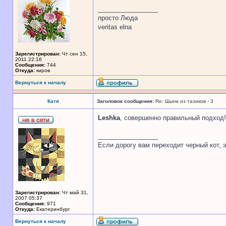
_________________
просто Люда
veritas elna
Зарегистрирован:
Чт сен 15,
2011 22:16
Сообщения:
744
Откуда:
киров
Вернуться к началу
Катя
Заголовок сообщения:
Re: Шьем из тазиков - 3
Leshka
, совершенно правильный подход!
_________________
Если дорогу вам переходит черный кот, э
Зарегистрирован:
Чт май 31,
2007 05:37
Сообщения:
971
Откуда:
Екатеринбург
Вернуться к началу