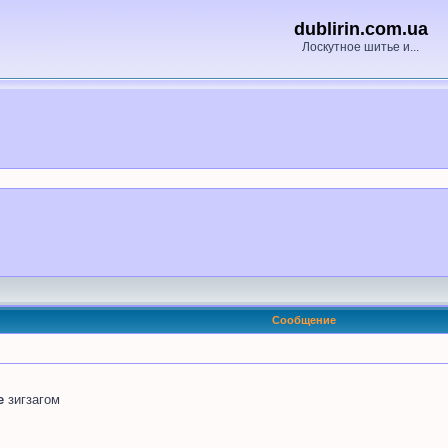
dublirin.com.ua
Лоскутное шитье и...
Сообщение
е
зигзагом