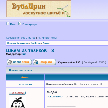
Вход
Регистрация
Сообщения без ответов
|
Активные темы
Список форумов
»
Dublirin
»
Архив
Шьем из тазиков - 3
Модератор:
Iric
Страница
6
из
235
[ Сообщений: 3515 ]
Версия для печати
Автор
северянка
Заголовок сообщения:
Re: Шьем из тазиков - 3
л-юд-а
покрывало!
,только из тех, к-рые сшиты
н
_________________