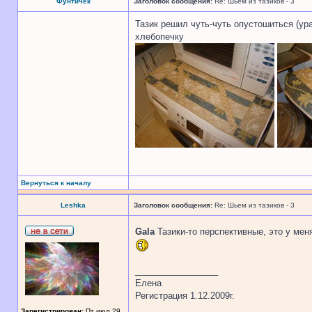
Фунтичек
Заголовок сообщения:
Re: Шьем из тазиков - 3
Тазик решил чуть-чуть опустошиться (ур
хлебопечку
Вернуться к началу
Leshka
Заголовок сообщения:
Re: Шьем из тазиков - 3
Gala
Тазики-то перспективные, это у мен
_________________
Елена
Регистрация 1.12.2009г.
Зарегистрирован:
Пт июл 29,