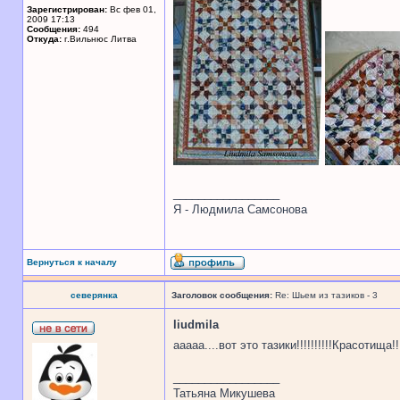
Зарегистрирован:
Вс фев 01,
2009 17:13
Сообщения:
494
Откуда:
г.Вильнюс Литва
_________________
Я - Людмила Самсонова
Вернуться к началу
северянка
Заголовок сообщения:
Re: Шьем из тазиков - 3
liudmila
ааааа....вот это тазики!!!!!!!!!!Красотища!
_________________
Татьяна Микушева