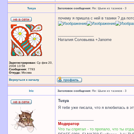
Tusya
Заголовок сообщения:
Re: Шьем из тазиков - 3
почему я пришла с ней в тазики ? да пот
_________________
Наталия Соловьева +Janome
Зарегистрирован:
Ср фев 20,
2008 13:58
Сообщения:
7793
Откуда:
Москва
Вернуться к началу
Iric
Заголовок сообщения:
Re: Шьем из тазиков - 3
Tusya
Я тебе уже писала, что я влюбилась в эт
_________________
Модератор
Что ты спрятал - то пропало, что ты отдал