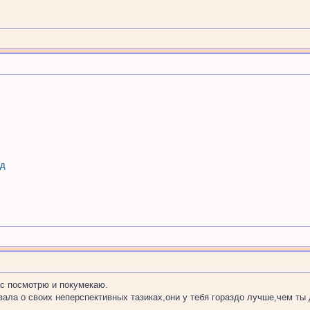
од
ас посмотрю и покумекаю.
вала о своих неперспективных тазиках,они у тебя гораздо лучше,чем ты