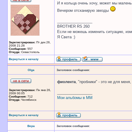
И я кольца очень хочу, может мы мален
Вечером отсканирую звезды
_________________
BROTHER RS 260
Если не можешь изменить ситуацию, изме
Я Света :)
Зарегистрирован:
Пт дек 26,
2008 21:26
Сообщения:
557
Откуда:
Севастополь
Вернуться к началу
Olga
Заголовок сообщения:
фиолента
, "пробники" - это не для меня
Зарегистрирован:
Пн янв 26,
_________________
2009 00:05
Сообщения:
712
Мои альбомы в ММ
Откуда:
Челябинск
Вернуться к началу
Вера
Заголовок сообщения: