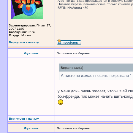
А вот когда тыква превращается в золотую карет
Плакала берёза, плакала осина, только конопля рж
BERNINA Aurora 450
Зарегистрирован:
Пн авг 27,
2007 11:07
Сообщения:
2274
Откуда:
Москва
Вернуться к началу
Фунтичек
Заголовок сообщения:
Вера писал(а):
А никто не желает пошить покрывало "
у меня дочь очень желает, чтобы я ей с
бой-френда, так может начать шить-колд
Вернуться к началу
Фунтичек
Заголовок сообщения: