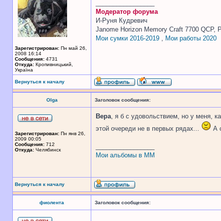
_________________
Модератор форума
И-Руня Кудревич
Janome Horizon Memory Craft 7700 QCP, P
Мои сумки 2016-2019
,
Мои работы 2020
Зарегистрирован:
Пн май 26,
2008 16:14
Сообщения:
4731
Откуда:
Кропивницький,
Україна
Вернуться к началу
Olga
Заголовок сообщения:
Вера
, я б с удовольствием, но у меня, к
этой очереди не в первых рядах...
А с
Зарегистрирован:
Пн янв 26,
2009 00:05
Сообщения:
712
_________________
Откуда:
Челябинск
Мои альбомы в ММ
Вернуться к началу
фиолента
Заголовок сообщения: