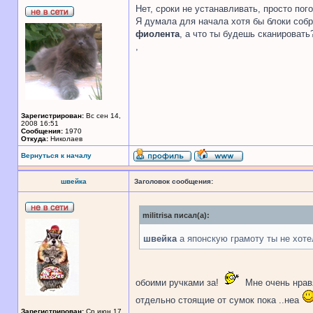
Нет, сроки не устанавливать, просто пог
Я думала для начала хотя бы блоки собра
фиолента
, а что ты будешь сканировать
,
Зарегистрирован:
Вс сен 14,
2008 16:51
Сообщения:
1970
Откуда:
Николаев
Вернуться к началу
швейка
Заголовок сообщения:
militrisa писал(а):
швейка
а японскую грамоту ты не хоте
обоими ручками за!
Мне очень нравя
отдельно стоящие от сумок пока ..неа
Зарегистрирован:
Ср июн 17,