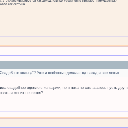
у, это классифицируется как доход, или как увеличение стоимости имущества?
ала как скотина....
 Свадебные кольца"? Уже и шаблоны сделала год назад и все лежит...
шила свадебное одеяло с кольцами, но я пока не соглашаюсь-пусть доучи
овать и жених появится?