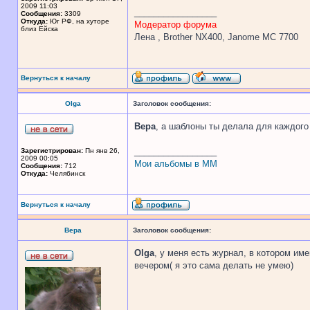
2009 11:03
_________________
Сообщения:
3309
Откуда:
Юг РФ, на хуторе
Модератор форума
близ Ейска
Лена , Brother NX400, Janome MC 7700
Вернуться к началу
Olga
Заголовок сообщения:
Вера
, а шаблоны ты делала для каждого 
_________________
Зарегистрирован:
Пн янв 26,
2009 00:05
Мои альбомы в ММ
Сообщения:
712
Откуда:
Челябинск
Вернуться к началу
Вера
Заголовок сообщения:
Olga
, у меня есть журнал, в котором им
вечером( я это сама делать не умею)