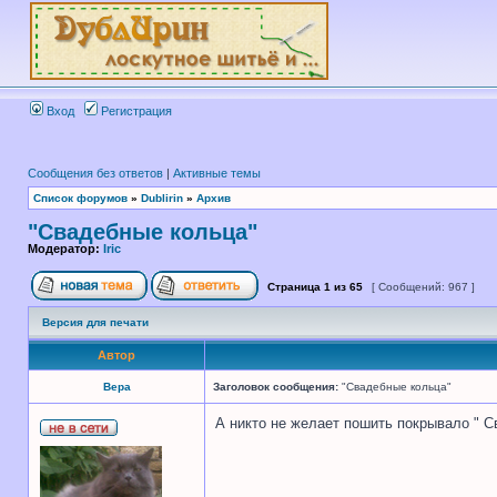
Вход
Регистрация
Сообщения без ответов
|
Активные темы
Список форумов
»
Dublirin
»
Архив
"Свадебные кольца"
Модератор:
Iric
Страница
1
из
65
[ Сообщений: 967 ]
Версия для печати
Автор
Вера
Заголовок сообщения:
"Свадебные кольца"
А никто не желает пошить покрывало " С