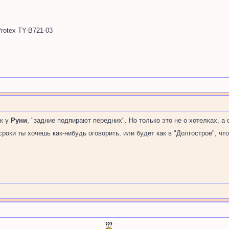
rotex TY-B721-03
ак у
Руни
, "задние подпирают передних". Но только это не о хотелках, а
роки ты хочешь как-нибудь оговорить, или будет как в "Долгострое", чт