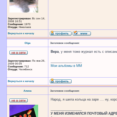
Зарегистрирован:
Вс сен 14,
2008 16:51
Сообщения:
1970
Откуда:
Николаев
Вернуться к началу
Olga
Заголовок сообщения:
Вера
, у меня тоже журнал есть с описа
_________________
Зарегистрирован:
Пн янв 26,
2009 00:05
Мои альбомы в ММ
Сообщения:
712
Откуда:
Челябинск
Вернуться к началу
Алина
Заголовок сообщения:
Народ, я шила кольца на заре .... ну, ко
_________________
У МЕНЯ ИЗМЕНИЛСЯ ПОЧТОВЫЙ АДРЕС