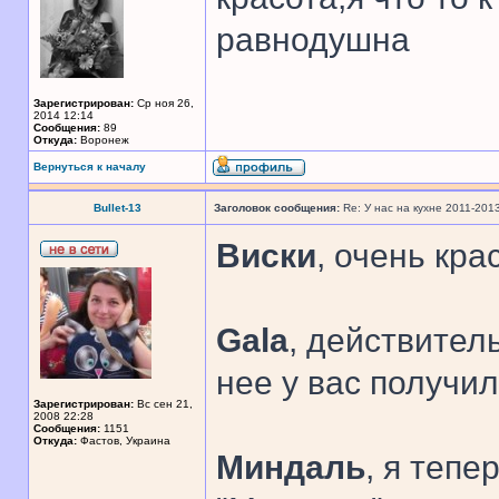
равнодушна
Зарегистрирован:
Ср ноя 26,
2014 12:14
Сообщения:
89
Откуда:
Воронеж
Вернуться к началу
Bullet-13
Заголовок сообщения:
Re: У нас на кухне 2011-201
Виски
, очень кра
Gala
, действитель
нее у вас получи
Зарегистрирован:
Вс сен 21,
2008 22:28
Сообщения:
1151
Откуда:
Фастов, Украина
Миндаль
, я тепе