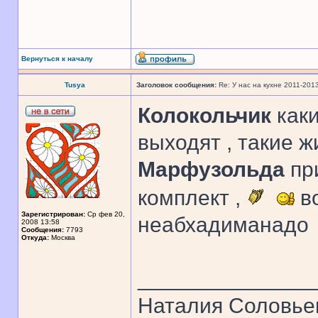
Вернуться к началу
Tusya
Заголовок сообщения:
Re: У нас на кухне 2011-201
Колокольчик
каки
выходят , такие 
Марфузольда
пр
комплект ,
во
Зарегистрирован:
Ср фев 20,
неабхадиманадо
2008 13:58
Сообщения:
7793
Откуда:
Москва
______________
Наталия Соловье