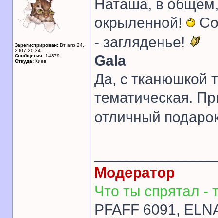
Наташа, в общем,
окрыленной!
Со
- загляденье!
Зарегистрирован:
Вт апр 24,
2007 20:34
Gala
Сообщения:
14379
Откуда:
Киев
Да, с тканюшкой т
тематическая. П
отличный подаро
______________
Модератор
Что ты спрятал - т
PFAFF 6091, ELNA