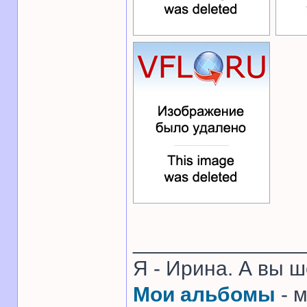
______________
Я - Ирина. А вы 
Мои альбомы
- 