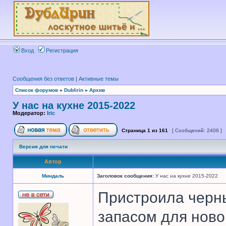
Вход
Регистрация
Сообщения без ответов
|
Активные темы
Список форумов
»
Dublirin
»
Архив
У нас на кухне 2015-2022
Модератор:
Iric
Страница
1
из
161
[ Сообщений: 2406 ]
Версия для печати
Автор
Миндаль
Заголовок сообщения:
У нас на кухне 2015-2022
Пристроила черн
запасом для ново