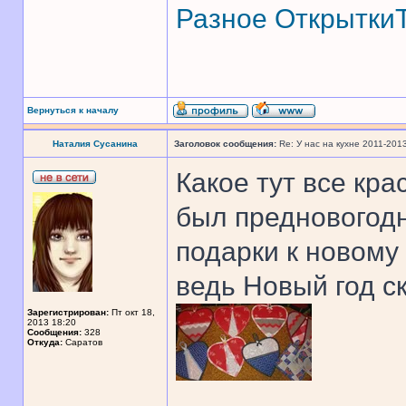
Разное
Открытки
Вернуться к началу
Наталия Сусанина
Заголовок сообщения:
Re: У нас на кухне 2011-201
Какое тут все кра
был предновогодн
подарки к новому 
ведь Новый год ск
Зарегистрирован:
Пт окт 18,
2013 18:20
Сообщения:
328
Откуда:
Саратов