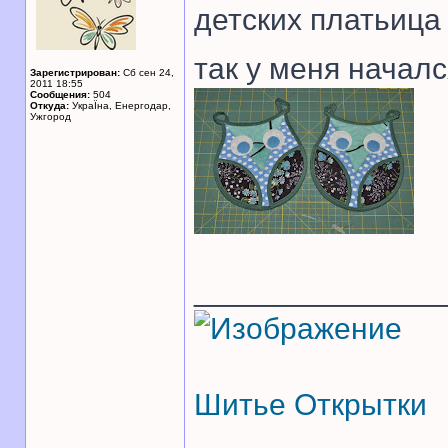
детских платьица
так у меня начал
Зарегистрирован:
Сб сен 24,
2011 18:55
Сообщения:
504
Откуда:
УкраЇна, Енергодар,
Ужгород
______________
Шитье
Открытки