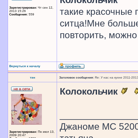
Зарегистрирован:
Чт сен 12,
такие красочные п
2013 15:26
Сообщения:
559
ситца!Мне больше
повторить, можно
Вернуться к началу
тэн
Заголовок сообщения:
Re: У нас на кухне 2011-201
Колокольчик
______________
Джаноме МС 520
Зарегистрирован:
Пн июл 13,
2009 20:47