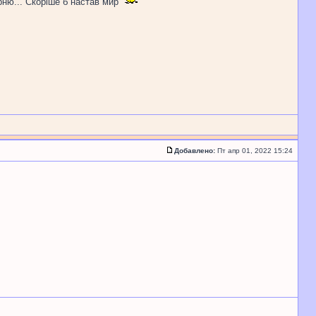
рню... Скоріше б настав мир
Добавлено:
Пт апр 01, 2022 15:24