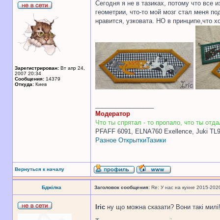
Сегодня я не в тазиках, потому что все 
геометрии, что-то мой мозг стал меня п
нравится, узковата. НО в принципе,что х
Зарегистрирован:
Вт апр 24,
2007 20:34
Сообщения:
14379
Откуда:
Киев
_________________
Модератор
Что ты спрятал - то пропало, что ты отдал
PFAFF 6091, ELNA760 Exellence, Juki TL
Разное
Открытки
Тазики
Вернуться к началу
Бджілка
Заголовок сообщения:
Re: У нас на кухне 2015-202
Iric
ну що можна сказати? Вони такі милі