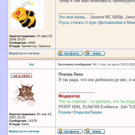
Тепер я теж маю можливість причепурити
_________________
Это моя жизнь...
Janome MC 6600p, Jano
Учусь стегать II курс (фотоальбом в Мое
Зарегистрирован:
Пт фев 15,
2008 18:25
Сообщения:
4393
Откуда:
Кременчуг, Украина
Вернуться к началу
Iric
Заголовок сообщения:
Re: У нас на кухне 2015-202
Пчелка Лена
Я так рада, что они добежали до вас, и 
_________________
Модератор
Что ты спрятал - то пропало, что ты отдал
PFAFF 6091, ELNA760 Exellence, Juki TL
Разное
Открытки
Тазики
Зарегистрирован:
Вт апр 24,
2007 20:34
Сообщения:
14379
Откуда:
Киев
Вернуться к началу