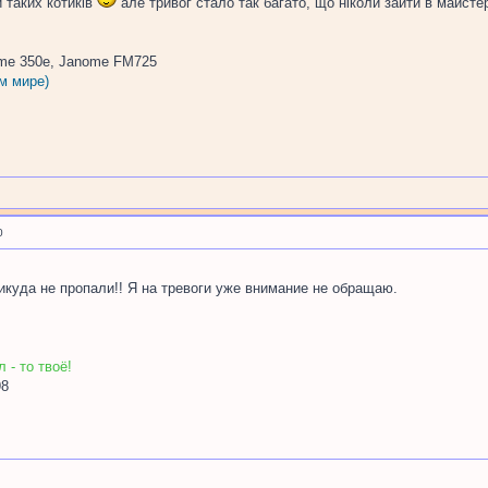
 таких котиків
але тривог стало так багато, що ніколи зайти в майсте
me 350e, Janome FM725
м мире)
0
никуда не пропали!! Я на тревоги уже внимание не обращаю.
 - то твоё!
98