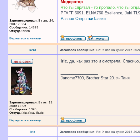
Модератор
Что ты спрятал - то пропало, что ты отдал
PFAFF 6091, ELNA760 Exellence, Juki TL
Разное
Открытки
Тазики
Зарегистрирован:
Вт апр 24,
2007 20:34
Сообщения:
14379
Откуда:
Киев
Вернуться к началу
kera
Заголовок сообщения:
Re: У нас на кухне 2015-202
Iric
, да, как раз это и смотрела. Спасибо
_________________
Janome7700, Brother Star 20. я- Таня
Зарегистрирован:
Вт окт 13,
2009 18:06
Сообщения:
1396
Откуда:
Україна, Львів
Вернуться к началу
Iric
Заголовок сообщения:
Re: У нас на кухне 2015-202