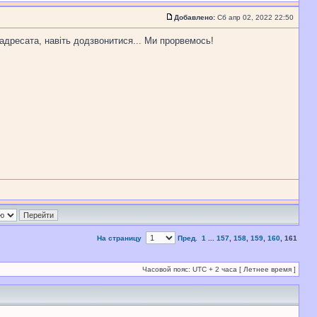
Добавлено:
Сб апр 02, 2022 22:50
адресата, навіть додзвонитися... Ми прорвемось!
На страницу
Пред.
1
...
157
,
158
,
159
,
160
,
161
Часовой пояс: UTC + 2 часа [ Летнее время ]