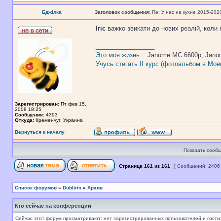
Бджілка
Заголовок сообщения:
Re: У нас на кухне 2015-202
Iric
важко звикати до нових реалій, коли
_________________
Это моя жизнь...
Janome MC 6600p, Jano
Учусь стегать II курс (фотоальбом в Мое
Зарегистрирован:
Пт фев 15,
2008 18:25
Сообщения:
4393
Откуда:
Кременчуг, Украина
Вернуться к началу
Показать сообщ
Страница
161
из
161
[ Сообщений: 2406
Список форумов
»
Dublirin
»
Архив
Кто сейчас на конференции
Сейчас этот форум просматривают: нет зарегистрированных пользователей и гости: