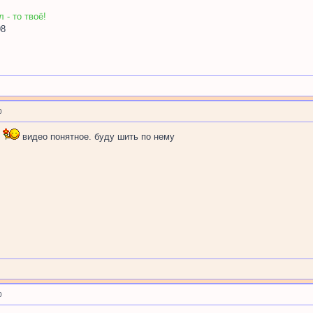
 - то твоё!
98
0
,
видео понятное. буду шить по нему
0