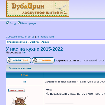
Вход
Регистрация
Сообщения без ответов
|
Активные темы
Список форумов
»
Dublirin
»
Архив
У нас на кухне 2015-2022
Модератор:
Iric
Страница
161
из
161
[ Сообщений: 2406
Версия для печати
Автор
Iric
Заголовок сообщения:
Re: У нас на кухне 2015-202
kera
Не показывали у нас, потому что просто
_________________