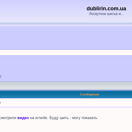
dublirin.com.ua
Лоскутное шитье и...
 ]
Сообщение
0
 смотрели
видео
на ютюбе. Буду шить - могу показать.