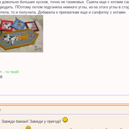
из довольно больших кусков, точно не тазиковых. Сшила еще с котами сал
одводить. ПОэтому потом подгоняла немного углы, из-за этого углы в ст
отела, то и получила. Добавила к прихваткам еще и салфетку с котами.
 - то твоё!
98
0
! Завжди бажані! Завжди у пригоді!