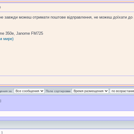
0
 не завжди можеш отримати поштове відправлення, не можеш доїхати до 
me 350e, Janome FM725
м мире)
ения за:
Поле сортировки
 ]
 1