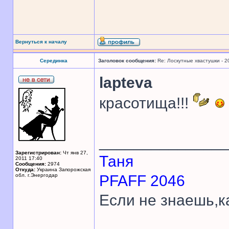
Вернуться к началу
Серединка
Заголовок сообщения:
Re: Лоскутные хвастушки - 2
lapteva
красотища!!!
______________
Зарегистрирован:
Чт янв 27,
Таня
2011 17:40
Сообщения:
2974
Откуда:
Украина Запорожская
обл. г.Энергодар
PFAFF 2046
Если не знаешь,к