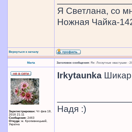
Я Светлана, со мн
Ножная Чайка-1
Вернуться к началу
Marta
Заголовок сообщения:
Re: Лоскутные хвастушки - 2
Irkytaunka
Шикарн
______________
Надя :)
Зарегистрирован:
Чт фев 18,
2016 21:11
Сообщения:
2463
Откуда:
м. Кропивницький,
Україна