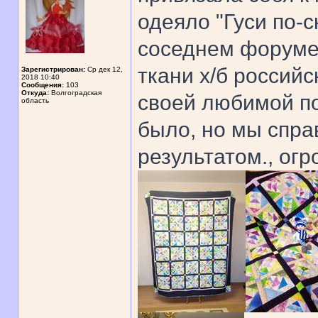
одеяло "Гуси по-с
соседнем форуме.
ткани х/б российс
Зарегистрирован:
Ср дек 12,
2018 10:40
Сообщения:
103
Откуда:
Волгоградская
своей любимой по
область
было, но мы спра
результатом., ог