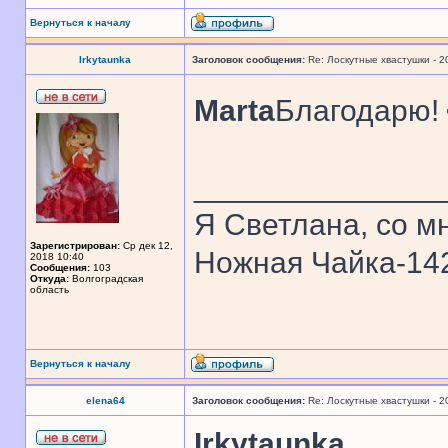
Вернуться к началу
Irkytaunka
Заголовок сообщения:
Re: Лоскутные хвастушки - 2
Marta
Благодарю!
______________
Я Светлана, со мн
Зарегистрирован:
Ср дек 12,
Ножная Чайка-1
2018 10:40
Сообщения:
103
Откуда:
Волгоградская
область
Вернуться к началу
elena64
Заголовок сообщения:
Re: Лоскутные хвастушки - 2
Irkytaunka