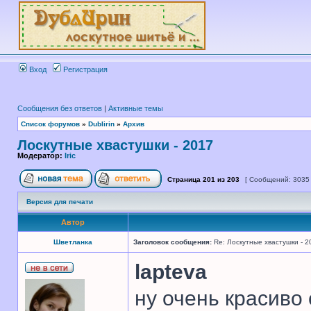
Вход
Регистрация
Сообщения без ответов
|
Активные темы
Список форумов
»
Dublirin
»
Архив
Лоскутные хвастушки - 2017
Модератор:
Iric
Страница
201
из
203
[ Сообщений: 3035
Версия для печати
Автор
Шветланка
Заголовок сообщения:
Re: Лоскутные хвастушки - 2
lapteva
ну очень красиво