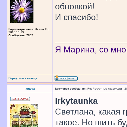
обновкой!
И спасибо!
Зарегистрирован:
Чт сен 15,
2016 13:13
Сообщения:
7807
______________
Я Марина, со мно
Вернуться к началу
lapteva
Заголовок сообщения:
Re: Лоскутные хвастушки - 2
Irkytaunka
Светлана, какая 
такое. Но шить б