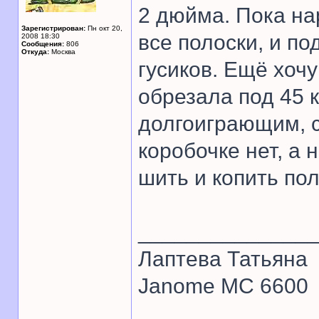
2 дюйма. Пока на
Зарегистрирован:
Пн окт 20,
все полоски, и по
2008 18:30
Сообщения:
806
Откуда:
Москва
гусиков. Ещё хочу
обрезала под 45 
долгоиграющим, с
коробочке нет, а 
шить и копить пол
______________
Лаптева Татьяна
Janome MC 6600