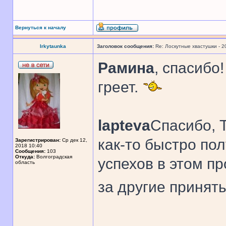
Вернуться к началу
Irkytaunka
Заголовок сообщения:
Re: Лоскутные хвастушки - 2
Рамина
, спасибо
греет.
lapteva
Спасибо, Т
как-то быстро пол
Зарегистрирован:
Ср дек 12,
2018 10:40
Сообщения:
103
Откуда:
Волгоградская
успехов в этом пр
область
за другие принят
______________