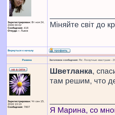
______________
Міняйте світ до к
Зарегистрирован:
Вт ноя 24,
2009 00:02
Сообщения:
416
Откуда:
г. Львов
Вернуться к началу
Рамина
Заголовок сообщения:
Re: Лоскутные хвастушки - 2
Шветланка
, спас
там решим, что д
______________
Зарегистрирован:
Чт сен 15,
2016 13:13
Сообщения:
7807
Я Марина, со мно