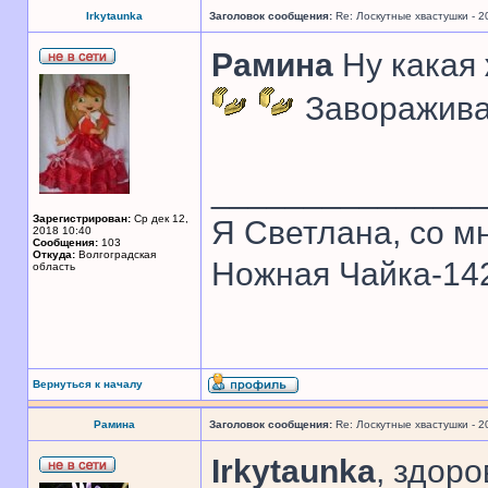
Irkytaunka
Заголовок сообщения:
Re: Лоскутные хвастушки - 2
Рамина
Ну какая 
Завораживаю
______________
Зарегистрирован:
Ср дек 12,
Я Светлана, со мн
2018 10:40
Сообщения:
103
Откуда:
Волгоградская
Ножная Чайка-1
область
Вернуться к началу
Рамина
Заголовок сообщения:
Re: Лоскутные хвастушки - 2
Irkytaunka
, здор