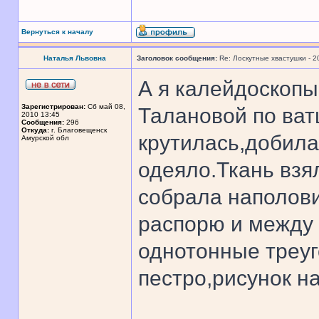
Вернуться к началу
Наталья Львовна
Заголовок сообщения:
Re: Лоскутные хвастушки - 2
А я калейдоскопы
Зарегистрирован:
Сб май 08,
Талановой по ватц
2010 13:45
Сообщения:
296
Откуда:
г. Благовещенск
крутилась,добила
Амурской обл
одеяло.Ткань взя
собрала наполови
распорю и между
однотонные треуг
пестро,рисунок н