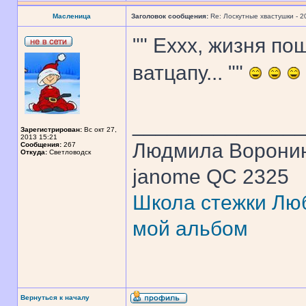
Масленица
Заголовок сообщения:
Re: Лоскутные хвастушки - 2
"" Еххх, жизня по
ватцапу... ""
______________
Зарегистрирован:
Вс окт 27,
2013 15:21
Людмила Ворони
Сообщения:
267
Откуда:
Светловодск
janome QC 2325
Школа стежки Люб
мой альбом
Вернуться к началу