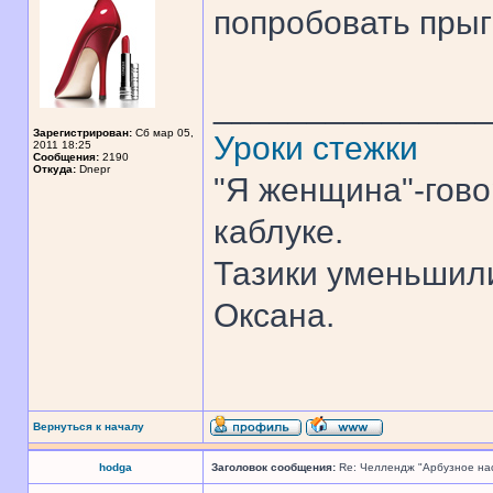
попробовать прыг
______________
Зарегистрирован:
Сб мар 05,
Уроки стежки
2011 18:25
Сообщения:
2190
Откуда:
Dnepr
"Я женщина"-гово
каблуке.
Тазики уменьшили
Оксана.
Вернуться к началу
hodga
Заголовок сообщения:
Re: Челлендж "Арбузное на