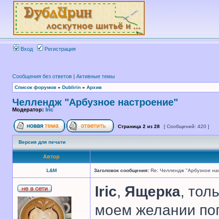
Вход
Регистрация
Сообщения без ответов
|
Активные темы
Список форумов
»
Dublirin
»
Архив
Челлендж "Арбузное настроение"
Модератор:
Iric
Страница
2
из
28
[ Сообщений: 420 ]
Версия для печати
Автор
L&M
Заголовок сообщения:
Re: Челлендж "Арбузное на
Iric
,
Ящерка
, тол
моем желании поп