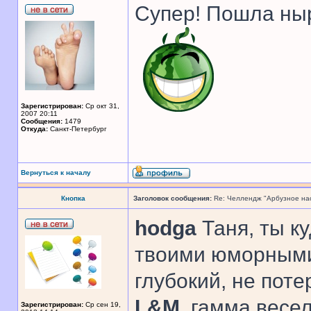
Супер! Пошла ныр
Зарегистрирован:
Ср окт 31,
2007 20:11
Сообщения:
1479
Откуда:
Санкт-Петербург
Вернуться к началу
Кнопка
Заголовок сообщения:
Re: Челлендж "Арбузное на
hodga
Таня, ты ку
твоими юморными 
глубокий, не пот
L&M
, гамма весе
Зарегистрирован:
Ср сен 19,