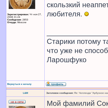
скользкий неаппе
любителя.
Зарегистрирован:
Чт ноя 27,
2008 21:24
Сообщения:
2853
Откуда:
Moscow
______________
Старики потому т
что уже не спосо
Ларошфуко
Вернуться к началу
L&M
Заголовок сообщения:
Re: Челлендж "Арбузное на
Мой фамилий Со