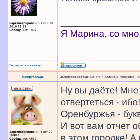
______________
Зарегистрирован:
Чт сен 15,
2016 13:13
Сообщения:
7807
Я Марина, со мно
Вернуться к началу
Марфузольда
Заголовок сообщения:
Re: Челлендж "Арбузное на
Ну вы даёте! Мне
отвертеться - ибо
Оренбуржья - бук
И вот вам отчет 
Зарегистрирован:
Чт окт 29,
в этом городке! А
2009 10:55
Сообщения:
4639