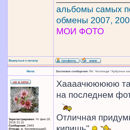
альбомы самых 
обмены 2007, 20
МОИ ФОТО
Вернуться к началу
Marta
Заголовок сообщения:
Re: Челлендж "Арбузное на
Хаааачююююю так
на последнем фото
Отличная придумк
Зарегистрирован:
Чт фев 18,
2016 21:11
кипишь"
Сообщения:
2463
Откуда:
м. Кропивницький,