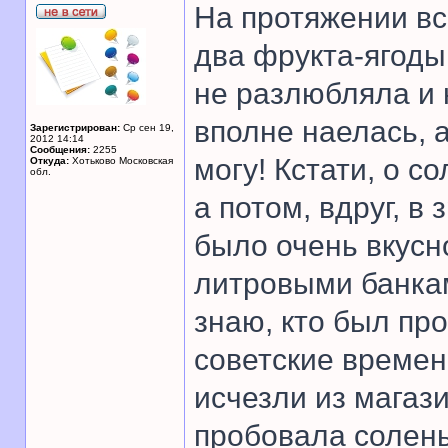
На протяжении в
два фрукта-ягоды 
не разлюбляла и 
вполне наелась, а
Зарегистрирован:
Ср сен 19,
2012 14:14
Сообщения:
2255
могу! Кстати, о с
Откуда:
Хотьково Московская
обл.
а потом, вдруг, в
было очень вкусн
литровыми банкам
знаю, кто был пр
советские времен
исчезли из магази
пробовала солены