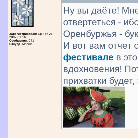
Ну вы даёте! Мне
отвертеться - иб
Оренбуржья - бук
Зарегистрирован:
Ср ноя 28,
2007 01:16
Сообщения:
641
И вот вам отчет
Откуда:
Москва
фестивале
в это
вдохновения! Пот
прихватки будет,