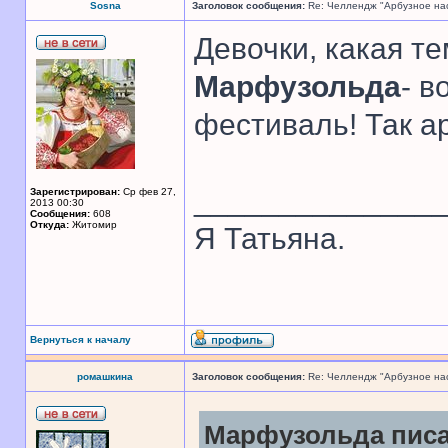
Sosna
Заголовок сообщения:
Re: Челлендж "Арбузное на
Девочки, какая т
Марфузольда
- в
фестиваль! Так а
______________
Зарегистрирован:
Ср фев 27,
2013 00:30
Сообщения:
608
Откуда:
Житомир
Я Татьяна.
Вернуться к началу
ромашкина
Заголовок сообщения:
Re: Челлендж "Арбузное на
Марфузольда писа