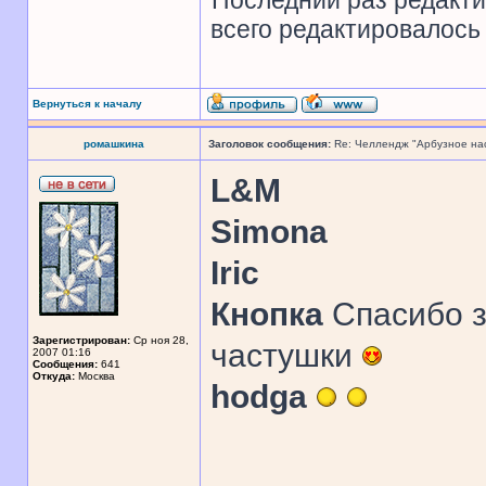
Последний раз редакт
всего редактировалось 
Вернуться к началу
ромашкина
Заголовок сообщения:
Re: Челлендж "Арбузное на
L&M
Simona
Iric
Кнопка
Спасибо з
Зарегистрирован:
Ср ноя 28,
частушки
2007 01:16
Сообщения:
641
Откуда:
Москва
hodga
______________