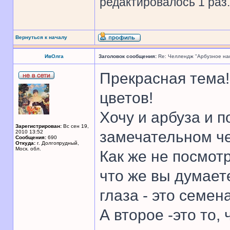
редактировалось 1 раз.
Вернуться к началу
ИвОлга
Заголовок сообщения:
Re: Челлендж "Арбузное на
Прекрасная тема!
цветов!
Хочу и арбуза и п
Зарегистрирован:
Вс сен 19,
замечательном че
2010 13:52
Сообщения:
690
Откуда:
г. Долгопрудный,
Моск. обл.
Как же не посмотр
что же вы думает
глаза - это семе
А второе -это то,