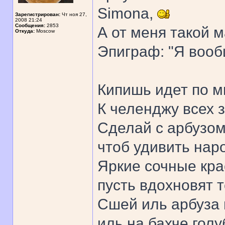
Simona,
Зарегистрирован:
Чт ноя 27,
2008 21:24
Сообщения:
2853
А от меня такой 
Откуда:
Moscow
Эпиграф: "Я вооб
Кипишь идет по м
К челенджу всех з
Сделай с арбузом
чтоб удивить нар
Яркие сочные кра
пусть вдохновят т
Сшей иль арбуза 
иль на бахче голу