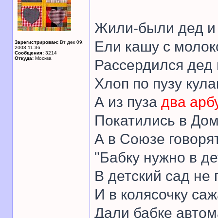
Жили-были дед и 
Ели кашу с молок
Зарегистрирован:
Вт дек 09,
2008 11:36
Сообщения:
3214
Откуда:
Москва
Рассердился дед 
Хлоп по пузу кула
А из пуза
два арб
Покатились в До
А в Союзе говорят
"Бабку нужно в де
В детский сад не
И в колясочку са
Дали бабке автом