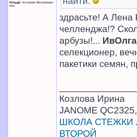
найти.
Откуда:
Хотьково Московская
обл.
здрасьте! А Лена
челленджа!? Скол
арбузы!...
ИвОлга
селекционер, веч
пакетики семян, 
______________
Козлова Ирина
JANOME QC2325, 
ШКОЛА СТЕЖКИ Л
ВТОРОЙ