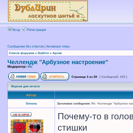
Вход
Регистрация
Сообщения без ответов
|
Активные темы
Список форумов
»
Dublirin
»
Архив
Челлендж "Арбузное настроение"
Модератор:
Iric
Страница
3
из
28
[ Сообщений: 420 ]
Версия для печати
Автор
Simona
Заголовок сообщения:
Re: Челлендж "Арбузное на
Почему-то в голов
стишки