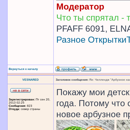
Модератор
Что ты спрятал - т
PFAFF 6091, ELNA
Разное
Открытки
Вернуться к началу
VESNARED
Заголовок сообщения:
Re: Челлендж "Арбузное на
Покажу мои детск
Зарегистрирован:
Пт сен 20,
года. Потому что 
2013 02:25
Сообщения:
823
Откуда:
север страны
новое арбузное п