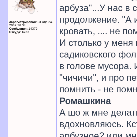
арбуза"...У нас в
продолжение. "А 
Зарегистрирован:
Вт апр 24,
2007 20:34
кровать, .... не п
Сообщения:
14379
Откуда:
Киев
И столько у меня 
садиковского фол
в голове мусора. 
"чичичи", и про п
помнить - не пом
Ромашкина
А шо ж мне делать
вдохновляюсь. Кс
арбузное? или мн