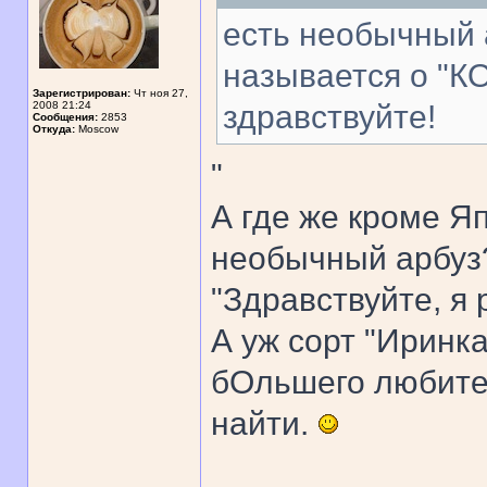
есть необычный 
называется о "К
Зарегистрирован:
Чт ноя 27,
2008 21:24
здравствуйте!
Сообщения:
2853
Откуда:
Moscow
"
А где же кроме Я
необычный арбуз?
"Здравствуйте, я 
А уж сорт "Иринка
бОльшего любител
найти.