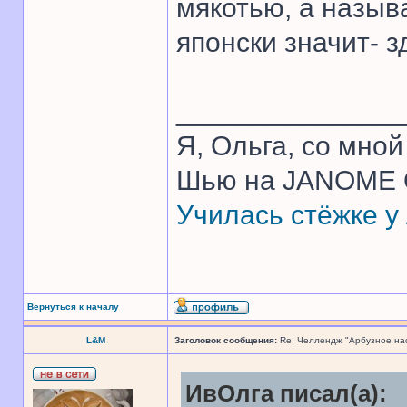
мякотью, а назыв
японски значит- з
______________
Я, Ольга, со мной -
Шью на JANOME Q
Училась стёжке у
Вернуться к началу
L&M
Заголовок сообщения:
Re: Челлендж "Арбузное на
ИвОлга писал(а):