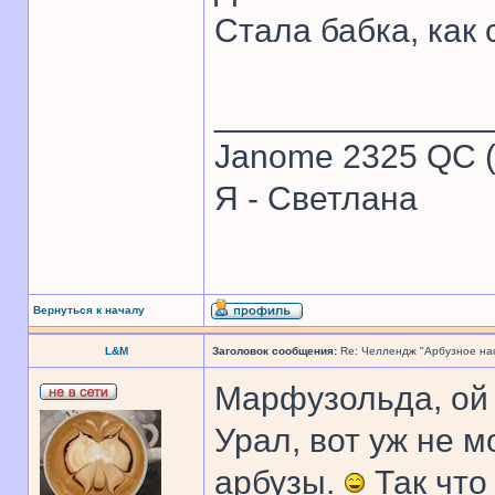
Стала бабка, как 
______________
Janome 2325 QC (
Я - Светлана
Вернуться к началу
L&M
Заголовок сообщения:
Re: Челлендж "Арбузное на
Марфузольда, ой 
Урал, вот уж не м
арбузы.
Так что 