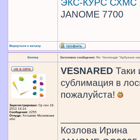
ЭКС-КУРС СХМС 
JANOME 7700
Вернуться к началу
Кнопка
Заголовок сообщения:
Re: Челлендж "Арбузное на
VESNARED
Таки 
сублимация в лос
пожалуйста!
Зарегистрирован:
Ср сен 19,
2012 14:14
Сообщения:
2255
______________
Откуда:
Хотьково Московская
обл.
Козлова Ирина