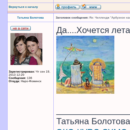
Вернуться к началу
Татьяна Болотова
Заголовок сообщения:
Re: Челлендж "Арбузное на
Да....Хочется лета
Зарегистрирован:
Чт сен 19,
2013 12:20
Сообщения:
136
Откуда:
Наро-Фоминск
______________
Татьяна Болотов