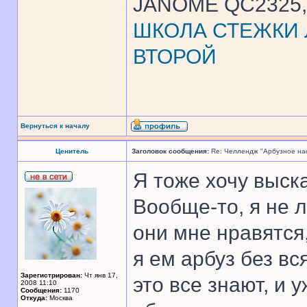
JANOME QC2325, 
ШКОЛА СТЕЖКИ Л
ВТОРОЙ
Вернуться к началу
Ценитель
Заголовок сообщения:
Re: Челлендж "Арбузное на
Я тоже хочу выск
Вообще-то, я не л
они мне нравятся,
я ем арбуз без вс
Зарегистрирован:
Чт янв 17,
это все знают, и 
2008 11:10
Сообщения:
1170
Откуда:
Москва