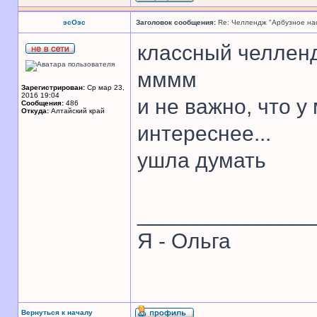
эсОэс
Заголовок сообщения:
Re: Челлендж "Арбузное на
классный челленд
мммм
Зарегистрирован:
Ср мар 23,
2016 19:04
и не важно, что у
Сообщения:
486
Откуда:
Алтайский край
интереснее...
ушла думать
______________
Я - Ольга
Вернуться к началу