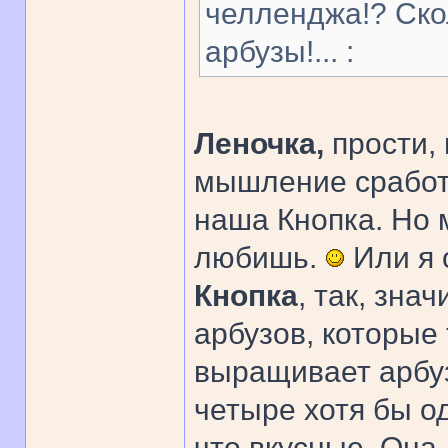
челленджа!? Ско
арбузы!... :
Леночка,
прости,
мышление сработа
наша Кнопка. Но 
любишь.
Или я
Кнопка
, так, зна
арбузов, которые
выращивает арбуз
четыре хотя бы од
что вкусные. Она,