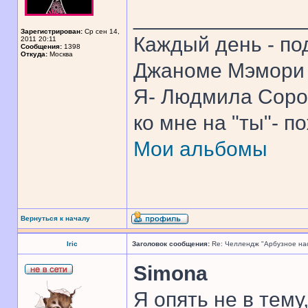
______________
Зарегистрирован:
Ср сен 14,
Каждый день - по
2011 20:11
Сообщения:
1398
Откуда:
Москва
Джаноме Мэмори 
Я- Людмила Соро
ко мне на "ты"- п
Мои альбомы
Вернуться к началу
Iric
Заголовок сообщения:
Re: Челлендж "Арбузное на
Simona
Я опять не в тему