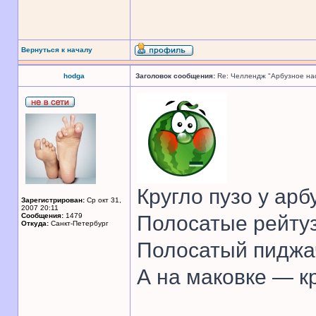
Вернуться к началу
hodga
Заголовок сообщения:
Re: Челлендж "Арбузное на
Кругло пузо у арб
Зарегистрирован:
Ср окт 31,
2007 20:11
Сообщения:
1479
Полосатые рейту
Откуда:
Санкт-Петербург
Полосатый пиджа
А на маковке — к