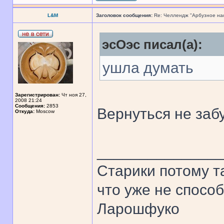
L&M
Заголовок сообщения:
Re: Челлендж "Арбузное на
эсОэс писал(а):
ушла думать
Зарегистрирован:
Чт ноя 27,
2008 21:24
Сообщения:
2853
Вернуться не заб
Откуда:
Moscow
______________
Старики потому т
что уже не спосо
Ларошфуко