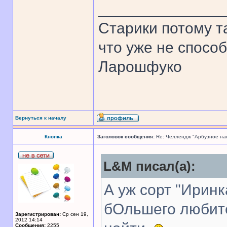
______________
Старики потому т
что уже не спосо
Ларошфуко
Вернуться к началу
Кнопка
Заголовок сообщения:
Re: Челлендж "Арбузное на
L&M писал(а):
А уж сорт "Иринк
бОльшего любите
Зарегистрирован:
Ср сен 19,
2012 14:14
Сообщения:
2255