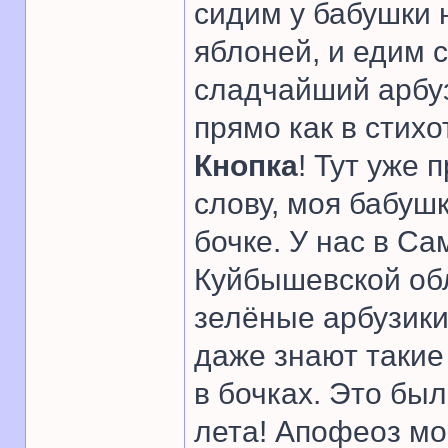
сидим у бабушки 
яблоней, и едим 
сладчайший арбуз
прямо как в стих
Кнопка
! Тут уже 
слову, моя бабуш
бочке. У нас в Са
Куйбышевской обл
зелёные арбузики
даже знают такие 
в бочках. Это был
лета! Апофеоз мо