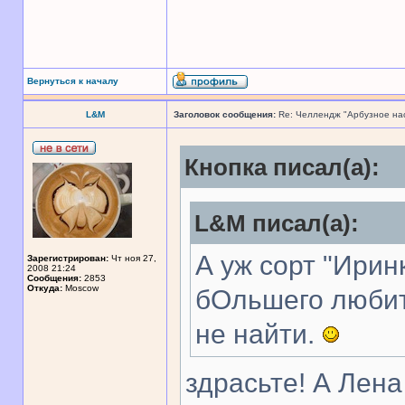
Вернуться к началу
L&M
Заголовок сообщения:
Re: Челлендж "Арбузное на
Кнопка писал(а):
L&M писал(а):
А уж сорт "Иринк
Зарегистрирован:
Чт ноя 27,
2008 21:24
Сообщения:
2853
Откуда:
Moscow
бОльшего любит
не найти.
здрасьте! А Лен