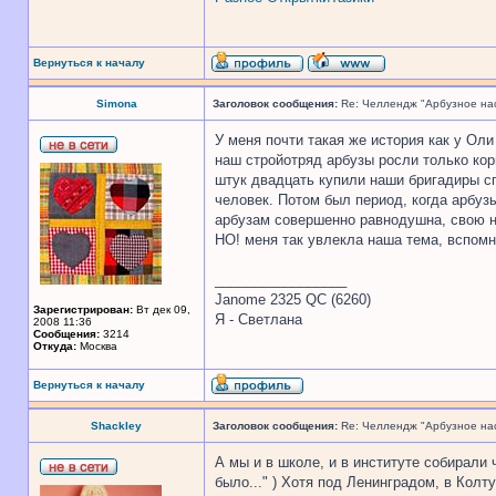
Вернуться к началу
Simona
Заголовок сообщения:
Re: Челлендж "Арбузное на
У меня почти такая же история как у Ол
наш стройотряд арбузы росли только кор
штук двадцать купили наши бригадиры сп
человек. Потом был период, когда арбуз
арбузам совершенно равнодушна, свою 
НО! меня так увлекла наша тема, вспомн
_________________
Janome 2325 QC (6260)
Зарегистрирован:
Вт дек 09,
Я - Светлана
2008 11:36
Сообщения:
3214
Откуда:
Москва
Вернуться к началу
Shackley
Заголовок сообщения:
Re: Челлендж "Арбузное на
А мы и в школе, и в институте собирали 
было..." ) Хотя под Ленинградом, в Кол