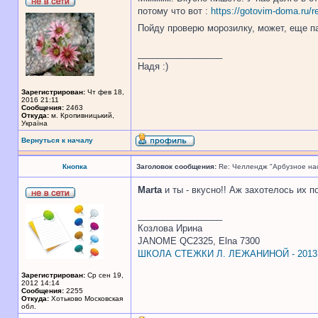
потому что вот :
https://gotovim-doma.ru/r
Пойду проверю морозилку, может, еще па
_________________
Надя :)
Зарегистрирован:
Чт фев 18,
2016 21:11
Сообщения:
2463
Откуда:
м. Кропивницький,
Україна
Вернуться к началу
Кнопка
Заголовок сообщения:
Re: Челлендж "Арбузное на
Marta
и ты - вкусно!! Аж захотелось их п
_________________
Козлова Ирина
JANOME QC2325, Elna 7300
ШКОЛА СТЕЖКИ Л. ЛЕЖАНИНОЙ - 2013
Зарегистрирован:
Ср сен 19,
2012 14:14
Сообщения:
2255
Откуда:
Хотьково Московская
обл.