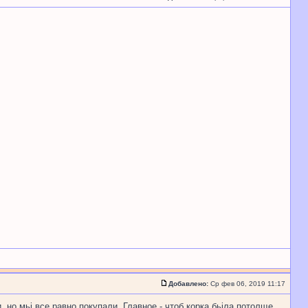
Добавлено:
Ср фев 06, 2019 11:17
 но мьі все равно покупали. Главное - чтоб корка бьіла потолще,