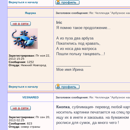
Вернуться к началу
Ящерка
Заголовок сообщения:
Re: Челлендж "Арбузное на
Iric
Я помню такое продолжение...
А из пуза два арбуза
Покатились под кравать,
А из носа два матроса
Пошли польку танцевать...!
Зарегистрирован:
Пт ноя 22,
2013 15:25
Сообщения:
1252
_________________
Откуда:
Нижний Новгород
Мое имя Ирина
Вернуться к началу
VESNARED
Заголовок сообщения:
Re: Челлендж "Арбузное на
Кнопка
, сублимация- перевод любой кар
носитель картинки печатается на спец пр
ищу их в инете и заказыва. на бумажном
Зарегистрирован:
Пт сен 20,
2013 02:25
росписи для сумок, да много чего !
Сообщения:
823
Откуда:
север страны