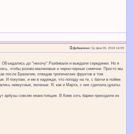
Добавлено:
Ср фев 06, 2019 14:05
. ОБъедались до "нехочу".Разбивали и выедали серединки. Но я
ались, чтобы розово-малиновые и черно-черные семечки. Просто мы
как после Бразилии, отведав тропических фруктов в том
е. И покупаю, и ем в надежде, что попаду на те, с бахчи в пойме.
ались невкусные, зеленые. Я, как и Марта, с них сделала цукаты.
тут арбузы совсем неанстоящие. В Киев хоть баржи приходили из