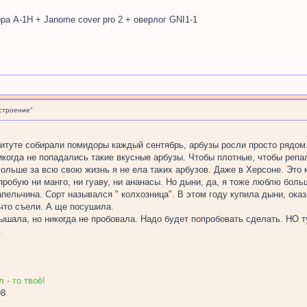
рора А-1H + Janome cover pro 2 + оверлог GNI1-1
строение"
титуте собирали помидоры каждый сентябрь, арбузы росли просто рядом
никогда не попадались такие вкусные арбузы. Чтобы плотные, чтобы реп
Больше за всю свою жизнь я не ела таких арбузов. Даже в Херсоне. Это 
 пробую ни манго, ни гуаву, ни ананасы. Но дыни, да, я тоже люблю больш
пельчина. Сорт назывался " колхозница". В этом году купила дыни, оказ
 что съели. А ще посушила.
лышала, но никогда не пробовала. Надо будет попробовать сделать. НО 
.
 - то твоё!
98