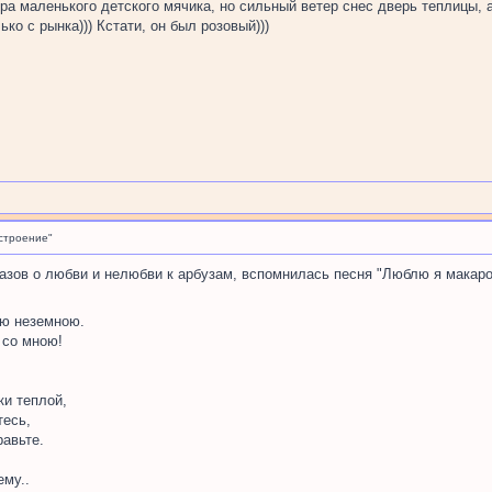
ра маленького детского мячика, но сильный ветер снес дверь теплицы, а
ко с рынка))) Кстати, он был розовый)))
строение"
азов о любви и нелюбви к арбузам, вспомнилась песня "Люблю я макарон
ю неземною.
 со мною!
ки теплой,
тесь,
равьте.
ему..