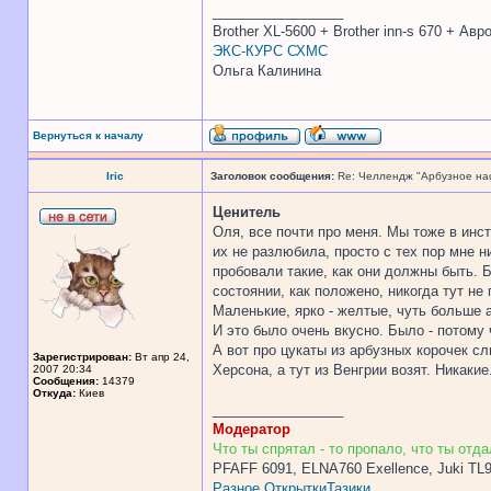
_________________
Brother XL-5600 + Brother inn-s 670 + Ав
ЭКС-КУРС СХМС
Ольга Калинина
Вернуться к началу
Iric
Заголовок сообщения:
Re: Челлендж "Арбузное на
Ценитель
Оля, все почти про меня. Мы тоже в инс
их не разлюбила, просто с тех пор мне 
пробовали такие, как они должны быть. 
состоянии, как положено, никогда тут не
Маленькие, ярко - желтые, чуть больше а
И это было очень вкусно. Было - потому
А вот про цукаты из арбузных корочек с
Зарегистрирован:
Вт апр 24,
Херсона, а тут из Венгрии возят. Никакие
2007 20:34
Сообщения:
14379
Откуда:
Киев
_________________
Модератор
Что ты спрятал - то пропало, что ты отдал
PFAFF 6091, ELNA760 Exellence, Juki TL
Разное
Открытки
Тазики