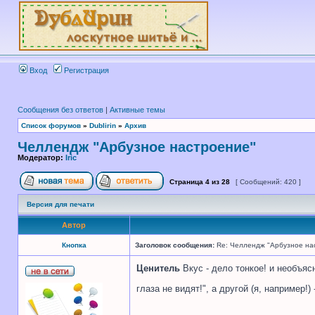
Вход
Регистрация
Сообщения без ответов
|
Активные темы
Список форумов
»
Dublirin
»
Архив
Челлендж "Арбузное настроение"
Модератор:
Iric
Страница
4
из
28
[ Сообщений: 420 ]
Версия для печати
Автор
Кнопка
Заголовок сообщения:
Re: Челлендж "Арбузное на
Ценитель
Вкус - дело тонкое! и необъяс
глаза не видят!", а другой (я, например!)
_________________