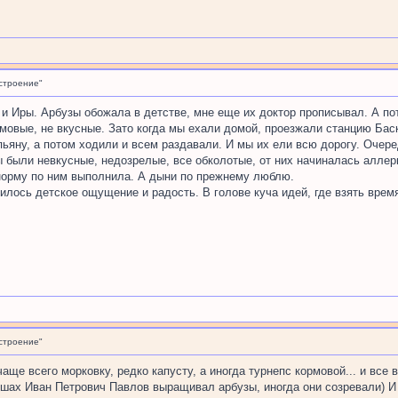
строение"
и и Иры. Арбузы обожала в детстве, мне еще их доктор прописывал. А п
мовые, не вкусные. Зато когда мы ехали домой, проезжали станцию Баск
ьяну, а потом ходили и всем раздавали. И мы их ели всю дорогу. Очеред
ы были невкусные, недозрелые, все обколотые, от них начиналась аллерг
норму по ним выполнила. А дыни по прежнему люблю.
илось детское ощущение и радость. В голове куча идей, где взять время
строение"
чаще всего морковку, редко капусту, а иногда турнепс кормовой... и все
тушах Иван Петрович Павлов выращивал арбузы, иногда они созревали) И