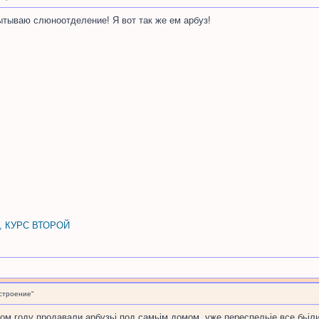
ытываю слюноотделение! Я вот так же ем арбуз!
, КУРС ВТОРОЙ
строение"
м году продавали арбузьі под самьім домом, уже переспельіе все бьіли,