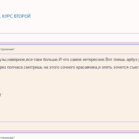
, КУРС ВТОРОЙ
строение"
ы,наверное,все-таки больше.И что самое интересное.Вот поешь арбуз,у
рез полчаса смотришь на этого сочного красавчика,и опять хочется съе
!
строение"