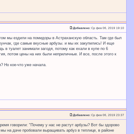
Добавлено:
Ср фев 06, 2019 19:10
отом мы ездили на помидоры в Астраханскую область. Там где был
унчак, где самые вкусные арбузы. и мы их закупились! И еще
ь в туалет занимали загодя, потому как ехали в купе по 6
ия, потом цены на них были неприличные. И все, после этого к
? Но кое-что уже начала.
Добавлено:
Ср фев 06, 2019 23:37
 время говорили: "Почему у нас не растут арбузы? Вот бы здорово
 мы на даче пробовали выращивать арбуз в теплице, в районе