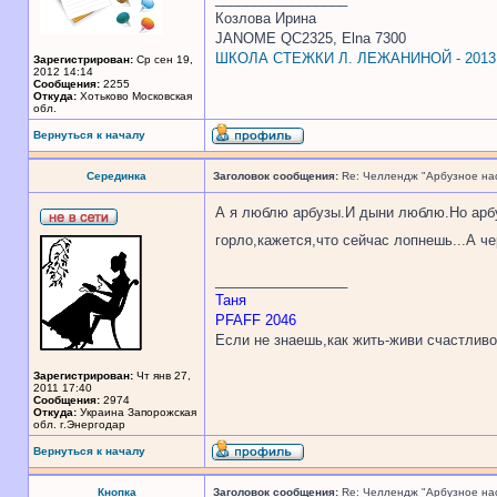
Козлова Ирина
JANOME QC2325, Elna 7300
ШКОЛА СТЕЖКИ Л. ЛЕЖАНИНОЙ - 2013
Зарегистрирован:
Ср сен 19,
2012 14:14
Сообщения:
2255
Откуда:
Хотьково Московская
обл.
Вернуться к началу
Серединка
Заголовок сообщения:
Re: Челлендж "Арбузное на
А я люблю арбузы.И дыни люблю.Но арбуз
горло,кажется,что сейчас лопнешь...А че
_________________
Таня
PFAFF 2046
Если не знаешь,как жить-живи счастливо
Зарегистрирован:
Чт янв 27,
2011 17:40
Сообщения:
2974
Откуда:
Украина Запорожская
обл. г.Энергодар
Вернуться к началу
Кнопка
Заголовок сообщения:
Re: Челлендж "Арбузное на