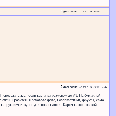
Добавлено:
Ср фев 06, 2019 13:15
Добавлено:
Ср фев 06, 2019 13:37
Я перевожу сама , если картинки размером до А3. На бумажный
е очень нравится- я печатала фото, новог.картинки, фрукты, сама
и, рукавички, купон для новог.платья. Картинки жостовской