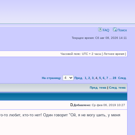
FAQ
Поиск
Текущее время: Сб авг 08, 2026 14:11
Часовой пояс: UTC + 2 часа [ Летнее время ]
На страницу
Пред.
1
,
2
,
3
,
4
,
5
,
6
,
7
...
28
След.
Пред. тема
|
След. тема
Добавлено:
Ср фев 06, 2019 10:27
-то любит, кто-то нет! Один говорит "Ой, я не могу шить, у меня