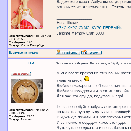
Ладожского озера. Арбуз вырос до разме
ботанические эксперименты... Теперь толь
_________________
Нина Шакли
«ЭКС-КУРС СХМС, КУРС ПЕРВЫЙ»
Janome Memory Craft 3000
Зарегистрирован:
Пн июл 30,
2012 22:58
Сообщения:
168
Откуда:
Санкт-Петербург
Вернуться к началу
L&M
Заголовок сообщения:
Re: Челлендж "Арбузное на
А мне после прочтения этих ваших расск
улавливается.
Люблю я макароны, любовью к ним пыла
Люблю я помидоры и что хотите делайте
Для вас это ерунда, подумаешь еда!
Но вы попробуйте арбуз с ломтем краюш
Зарегистрирован:
Чт ноя 27,
на мякоть алую чуть-чуть лишь полюбуй
2008 21:24
Сообщения:
2853
И ну-ка кус побольше в рот поскорей отп
Откуда:
Moscow
И вы поймёте сердцем какое это чудо,
Чуть-чуть передохнете и вновь бегом к н