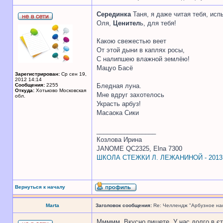
Серединка
Таня, я даже читая тебя, исп
Оля,
Ценител
ь, для тебя!
Какою свежестью веет
От этой дыни в каплях росы,
С налипшею влажной землёю!
Мацуо Басё
Зарегистрирован:
Ср сен 19,
2012 14:14
Сообщения:
2255
Бледная луна.
Откуда:
Хотьково Московская
Мне вдруг захотелось
обл.
Украсть арбуз!
Масаока Сики
_________________
Козлова Ирина
JANOME QC2325, Elna 7300
ШКОЛА СТЕЖКИ Л. ЛЕЖАНИНОЙ - 2013
Вернуться к началу
Marta
Заголовок сообщения:
Re: Челлендж "Арбузное на
Ммммм. Вкусно пишете. У нас долго в єто