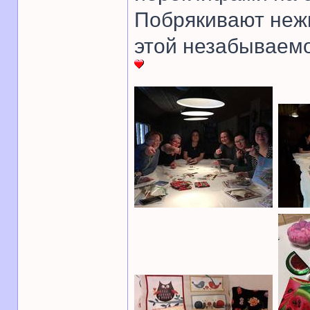
Побрякивают нежн
этой незабываемо