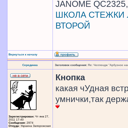
JANOME QC2325, 
ШКОЛА СТЕЖКИ Л
ВТОРОЙ
Вернуться к началу
Серединка
Заголовок сообщения:
Re: Челлендж "Арбузное на
Кнопка
какая чУдная вст
умнички,так держа
Зарегистрирован:
Чт янв 27,
2011 17:40
______________
Сообщения:
2974
Откуда:
Украина Запорожская