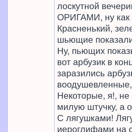
лоскутной вечери
ОРИГАМИ, ну как 
Красненький, зеле
шьющие показали 
Ну, пьющих показы
вот арбузик в кон
заразились арбуз
воодушевленные,
Некоторые, я!, не
милую штучку, а 
С лягушками! Ляг
иероглифами на с