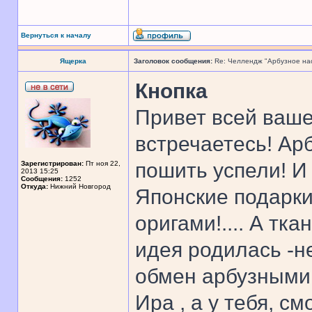
Вернуться к началу
Ящерка
Заголовок сообщения:
Re: Челлендж "Арбузное на
Кнопка
Привет всей ваше
встречаетесь! Ар
пошить успели! И
Зарегистрирован:
Пт ноя 22,
2013 15:25
Сообщения:
1252
Откуда:
Нижний Новгород
Японские подарки
оригами!.... А тк
идея родилась -н
обмен арбузными
Ира , а у тебя, с