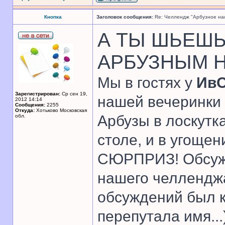
Кнопка
Заголовок сообщения:
Re: Челлендж "Арбузное на
А ТЫ ШЬЕШЬ 
АРБУЗНЫМ Н
Мы в гостях у
ИвО
Зарегистрирован:
Ср сен 19,
нашей вечеринки 
2012 14:14
Сообщения:
2255
Откуда:
Хотьково Московская
Арбузы в лоскутка
обл.
столе, и в угощен
СЮРПРИЗ! Обсужд
нашего челлендж
обсуждений был к
перепутала имя...