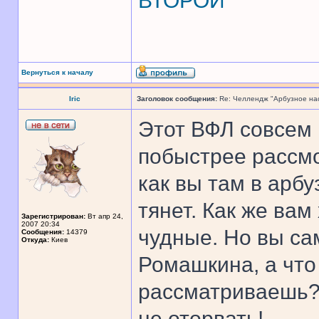
ВТОРОЙ
Вернуться к началу
Iric
Заголовок сообщения:
Re: Челлендж "Арбузное на
Этот ВФЛ совсем п
побыстрее рассмо
как вы там в арбу
тянет. Как же ва
Зарегистрирован:
Вт апр 24,
2007 20:34
чудные. Но вы са
Сообщения:
14379
Откуда:
Киев
Ромашкина, а что
рассматриваешь? 
не оторвать!