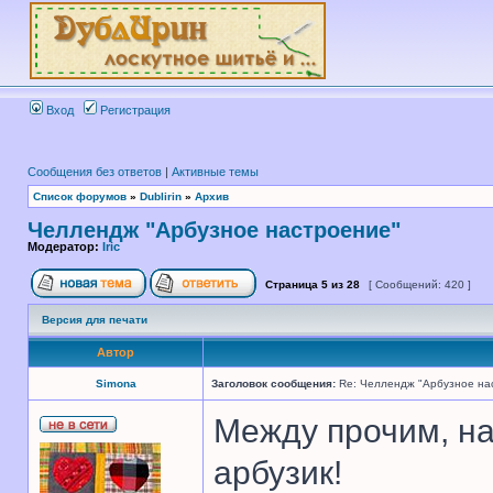
Вход
Регистрация
Сообщения без ответов
|
Активные темы
Список форумов
»
Dublirin
»
Архив
Челлендж "Арбузное настроение"
Модератор:
Iric
Страница
5
из
28
[ Сообщений: 420 ]
Версия для печати
Автор
Simona
Заголовок сообщения:
Re: Челлендж "Арбузное на
Между прочим, на
арбузик!