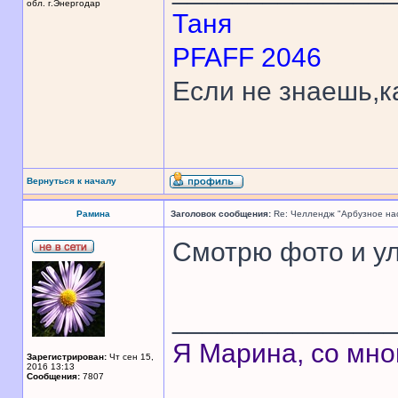
обл. г.Энергодар
Таня
PFAFF 2046
Если не знаешь,к
Вернуться к началу
Рамина
Заголовок сообщения:
Re: Челлендж "Арбузное на
Смотрю фото и у
______________
Я Марина, со мно
Зарегистрирован:
Чт сен 15,
2016 13:13
Сообщения:
7807