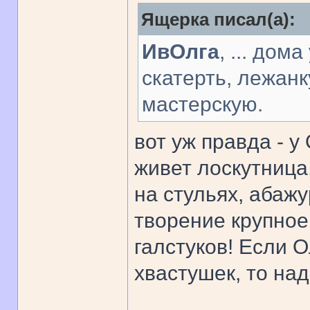
Ящерка писал(а):
ИвОлга
, ... дом
скатерть, лежанк
мастерскую.
вот уж правда - у
живет лоскутница
на стульях, абаж
творение крупное 
галстуков! Если О
хвастушек, то на