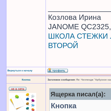
______________
Козлова Ирина
JANOME QC2325, 
ШКОЛА СТЕЖКИ Л
ВТОРОЙ
Вернуться к началу
Кнопка
Заголовок сообщения:
Re: Челлендж "Арбузное на
Ящерка писал(а):
Кнопка