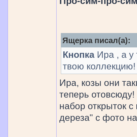
Про-сим-про-си
Ящерка писал(а):
Кнопка
Ира , а у
твою коллекцию!
Ира, козы они так
теперь отовсюду!
набор открыток с 
дереза" с фото на