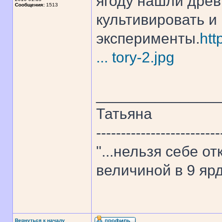
ягоду нашли древ
Сообщения:
1513
культивировать и
эксперименты.
htt
... tory-2.jpg
______________
Татьяна
-------------------------
"...нельзя себе о
величиной в 9 ярд
Вернуться к началу