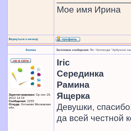
Мое имя Ирина
Вернуться к началу
Кнопка
Заголовок сообщения:
Re: Челлендж "Арбузное на
Iric
Серединка
Рамина
Ящерка
Зарегистрирован:
Ср сен 19,
2012 14:14
Сообщения:
2255
Девушки, спасибо!
Откуда:
Хотьково Московская
обл.
да всей честной 