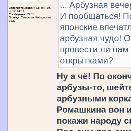
... Арбузная веч
Зарегистрирован:
Ср сен 19,
2012 14:14
И пообщаться! По
Сообщения:
2255
Откуда:
Хотьково Московская
обл.
японские впечатле
арбузная чудо! О
провести ли на
открытками?
Ну а чё! По око
арбузы-то, шейте
арбузными корка
Ромашкина вон и
покажи народу с