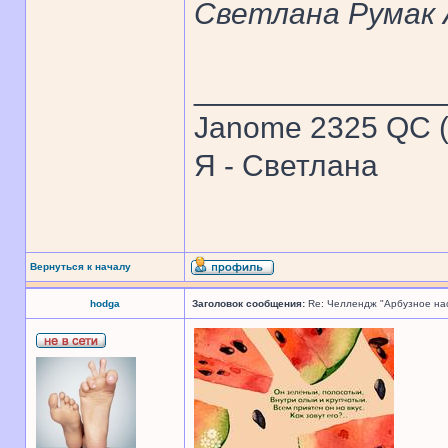
Светлана Румак 
______________
Janome 2325 QC (
Я - Светлана
Вернуться к началу
hodga
Заголовок сообщения:
Re: Челлендж "Арбузное на