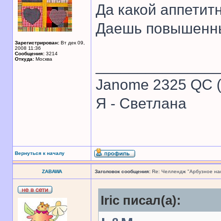
Да какой аппетит
Даешь повышенны
Зарегистрирован:
Вт дек 09,
2008 11:36
Сообщения:
3214
Откуда:
Москва
______________
Janome 2325 QC (
Я - Светлана
Вернуться к началу
ZABAWA
Заголовок сообщения:
Re: Челлендж "Арбузное на
Iric писал(а):