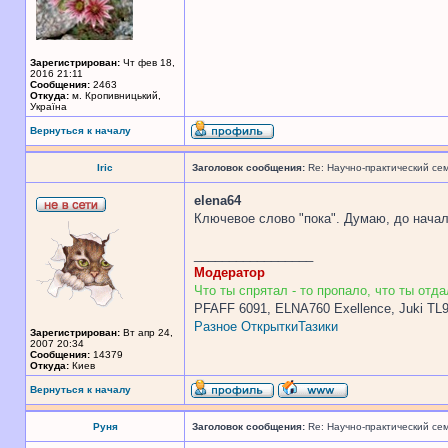
Зарегистрирован:
Чт фев 18,
2016 21:11
Сообщения:
2463
Откуда:
м. Кропивницький,
Україна
Вернуться к началу
Iric
Заголовок сообщения:
Re: Научно-практический се
elena64
Ключевое слово "пока". Думаю, до начала
_________________
Модератор
Что ты спрятал - то пропало, что ты отдал
PFAFF 6091, ELNA760 Exellence, Juki TL
Разное
Открытки
Тазики
Зарегистрирован:
Вт апр 24,
2007 20:34
Сообщения:
14379
Откуда:
Киев
Вернуться к началу
Руня
Заголовок сообщения:
Re: Научно-практический се