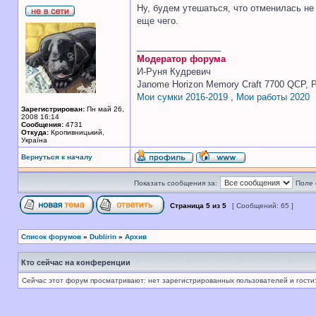
Ну, будем утешаться, что отменилась не
еще чего.
_________________
Модератор форума
И-Руня Кудревич
Janome Horizon Memory Craft 7700 QCP, P
Мои сумки 2016-2019
,
Мои работы 2020
Зарегистрирован:
Пн май 26,
2008 16:14
Сообщения:
4731
Откуда:
Кропивницький,
Україна
Вернуться к началу
Показать сообщения за:
Поле 
Страница
5
из
5
[ Сообщений: 65 ]
Список форумов
»
Dublirin
»
Архив
Кто сейчас на конференции
Сейчас этот форум просматривают: нет зарегистрированных пользователей и гости: