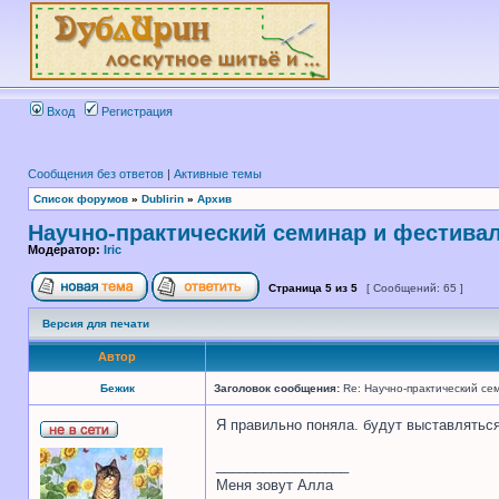
Вход
Регистрация
Сообщения без ответов
|
Активные темы
Список форумов
»
Dublirin
»
Архив
Научно-практический семинар и фестива
Модератор:
Iric
Страница
5
из
5
[ Сообщений: 65 ]
Версия для печати
Автор
Бежик
Заголовок сообщения:
Re: Научно-практический се
Я правильно поняла. будут выставлятьс
_________________
Меня зовут Алла