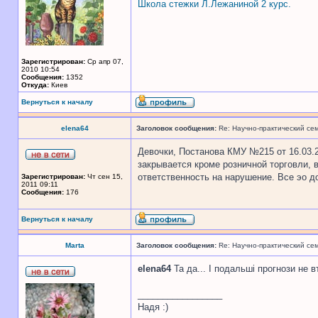
Школа стежки Л.Лежаниной 2 курс.
Зарегистрирован:
Ср апр 07,
2010 10:54
Сообщения:
1352
Откуда:
Киев
Вернуться к началу
elena64
Заголовок сообщения:
Re: Научно-практический се
Девочки, Постанова КМУ №215 от 16.03.2
закрывается кроме розничной торговли,
ответственность на нарушение. Все эо до
Зарегистрирован:
Чт сен 15,
2011 09:11
Сообщения:
176
Вернуться к началу
Marta
Заголовок сообщения:
Re: Научно-практический се
elena64
Та да... І подальші прогнози не вт
_________________
Надя :)