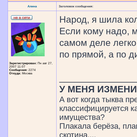
Алина
Заголовок сообщения:
Народ, я шила коль
Если кому надо, 
самом деле легко 
по прямой, а по д
Зарегистрирован:
Пн авг 27,
2007 11:07
Сообщения:
2274
Откуда:
Москва
______________
У МЕНЯ ИЗМЕНИ
А вот когда тыква пр
классифицируется ка
имущества?
Плакала берёза, пла
скотина....