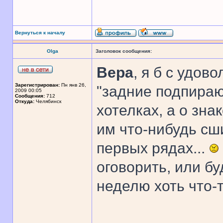
Вернуться к началу
Olga
Заголовок сообщения:
Вера
, я б с удов
Зарегистрирован:
Пн янв 26,
"задние подпирают
2009 00:05
Сообщения:
712
Откуда:
Челябинск
хотелках, а о зна
им что-нибудь сши
первых рядах...
оговорить, или бу
неделю хоть что-