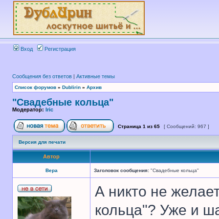
Вход
Регистрация
Сообщения без ответов
|
Активные темы
Список форумов
»
Dublirin
»
Архив
"Свадебные кольца"
Модератор:
Iric
Страница
1
из
65
[ Сообщений: 967 ]
Версия для печати
Автор
Вера
Заголовок сообщения:
"Свадебные кольца"
А никто не желае
кольца"? Уже и ш