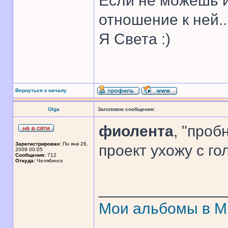
Если не можешь и
отношение к ней..
Я Света :)
Вернуться к началу
Olga
Заголовок сообщения:
фиолента
, "проб
Зарегистрирован:
Пн янв 26,
проект ухожу с го
2009 00:05
Сообщения:
712
Откуда:
Челябинск
______________
Мои альбомы в 