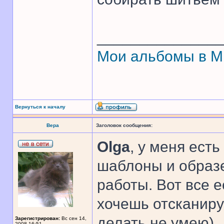
______________
Мои альбомы в 
Вернуться к началу
Вера
Заголовок сообщения:
Olga
, у меня ест
шаблоны и образе
работы. Вот все е
хочешь отсканиру
делать не умею)
Зарегистрирован:
Вс сен 14,
2008 16:51