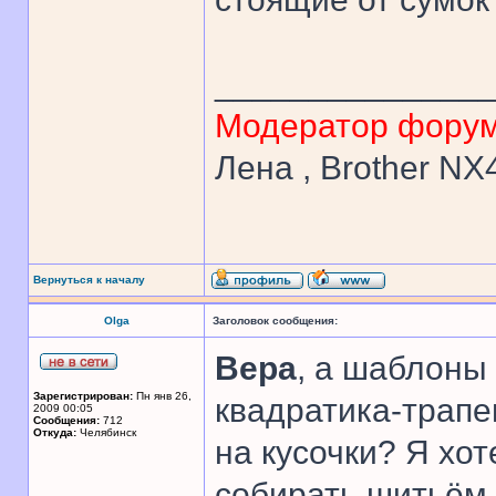
______________
Модератор фору
Лена , Brother N
Вернуться к началу
Olga
Заголовок сообщения:
Вера
, а шаблоны
Зарегистрирован:
Пн янв 26,
квадратика-трапе
2009 00:05
Сообщения:
712
Откуда:
Челябинск
на кусочки? Я хот
собирать шитьём 