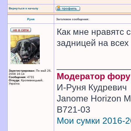
Вернуться к началу
Руня
Заголовок сообщения:
Как мне нравятс 
задницей на всех
______________
Зарегистрирован:
Пн май 26,
Модератор фор
2008 16:14
Сообщения:
4731
Откуда:
Кропивницький,
Україна
И-Руня Кудревич
Janome Horizon Me
B721-03
Мои сумки 2016-