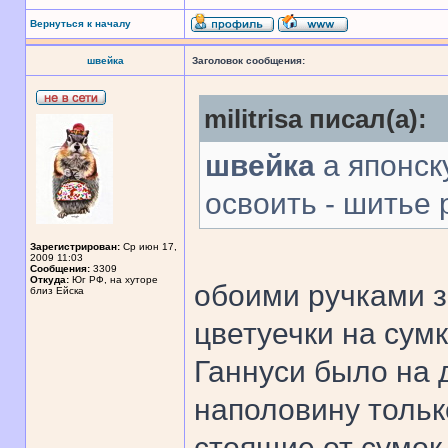
Вернуться к началу
швейка
Заголовок сообщения:
militrisa писал(а):
швейка
а японск
освоить - шитье
Зарегистрирован:
Ср июн 17,
2009 11:03
Сообщения:
3309
Откуда:
Юг РФ, на хуторе
обоими ручками 
близ Ейска
цветуечки на сумк
Ганнуси было на 
наполовину тольк
стоящие от сумок 