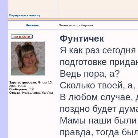
Вернуться к началу
Цветана
Заголовок сообщения:
Фунтичек
Я как раз сегодн
подготовке прида
Ведь пора, а?
Сколько твоей, а,
Зарегистрирован:
Чт окт 15,
2009 19:14
Сообщения:
858
Откуда:
Нездоланна Україна
В любом случае, д
поздно будет дум
Мамы наши были м
правда, тогда бы