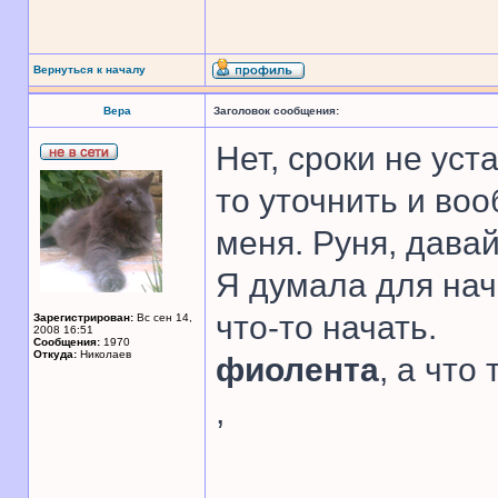
Вернуться к началу
Вера
Заголовок сообщения:
Нет, сроки не уст
то уточнить и во
меня. Руня, дава
Я думала для нач
что-то начать.
Зарегистрирован:
Вс сен 14,
2008 16:51
Сообщения:
1970
Откуда:
Николаев
фиолента
, а что
,