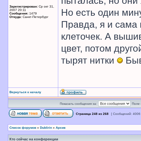
пыталась, но они 
Зарегистрирован:
Ср окт 31,
Но есть один мин
2007 20:11
Сообщения:
1479
Откуда:
Санкт-Петербург
Правда, я и сама
клеточек. А выши
цвет, потом друг
тырят нитки
Быв
Вернуться к началу
Показать сообщения за:
Поле 
Страница
248
из
268
[ Сообщений: 4006
Список форумов
»
Dublirin
»
Архив
Кто сейчас на конференции