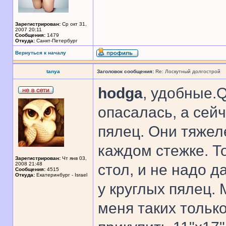
Зарегистрирован:
Ср окт 31,
2007 20:11
Сообщения:
1479
Откуда:
Санкт-Петербург
Вернуться к началу
tanya
Заголовок сообщения:
Re: Лоскутный долгострой
hodga
, удобные.
опасалась, а сей
пялец. Они тяжел
каждом стежке. То
Зарегистрирован:
Чт янв 03,
2008 21:48
стол, и не надо 
Сообщения:
4515
Откуда:
Екатеринбург - Israel
у круглых пялец. 
меня таких только