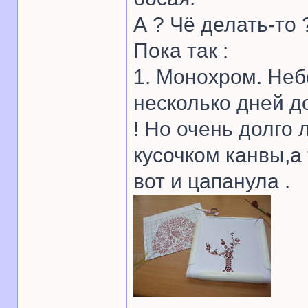
А ? Чё делать-то 
Пока так :
1. Монохром. Неб
несколько дней д
! Но очень долго
кусочком канвы,а 
вот и цапанула .