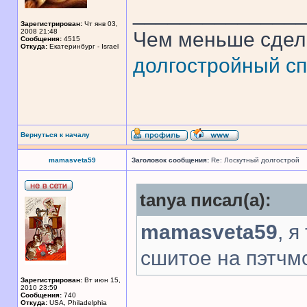
______________
Зарегистрирован:
Чт янв 03,
2008 21:48
Чем меньше сдел
Сообщения:
4515
Откуда:
Екатеринбург - Israel
долгостройный сп
Вернуться к началу
mamasveta59
Заголовок сообщения:
Re: Лоскутный долгострой
tanya писал(а):
mamasveta59
, я
сшитое на пэтчм
Зарегистрирован:
Вт июн 15,
2010 23:59
Сообщения:
740
Откуда:
USA, Philadelphia