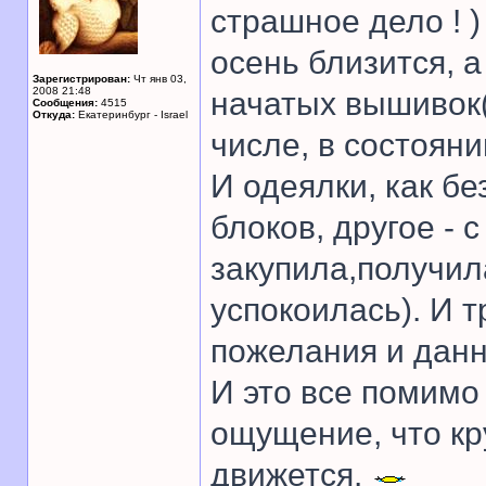
страшное дело ! )
осень близится, а 
Зарегистрирован:
Чт янв 03,
2008 21:48
начатых вышивок( 
Сообщения:
4515
Откуда:
Екатеринбург - Israel
числе, в состояни
И одеялки, как бе
блоков, другое - 
закупила,получил
успокоилась). И 
пожелания и данн
И это все помимо
ощущение, что кру
движется.