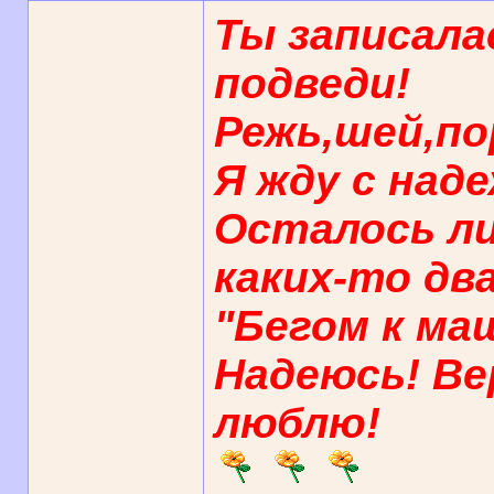
Ты записала
подведи!
Режь,шей,по
Я жду с над
Осталось л
каких-то два
"Бегом к ма
Надеюсь! Ве
люблю!