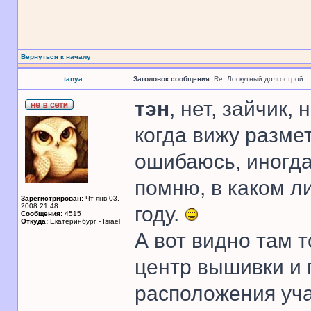
Вернуться к началу
tanya
Заголовок сообщения:
Re: Лоскутный долгострой
тэн
, нет, зайчик,
когда вижу размет
ошибаюсь, иногда
помню, в каком ли
Зарегистрирован:
Чт янв 03,
2008 21:48
году.
Сообщения:
4515
Откуда:
Екатеринбург - Israel
А вот видно там 
центр вышивки и 
расположения уча