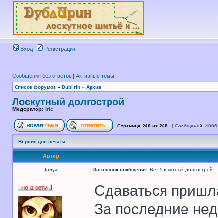
Вход
Регистрация
Сообщения без ответов
|
Активные темы
Список форумов
»
Dublirin
»
Архив
Лоскутный долгострой
Модератор:
Iric
Страница
248
из
268
[ Сообщений: 4006
Версия для печати
Автор
tanya
Заголовок сообщения:
Re: Лоскутный долгострой
Сдаваться пришл
За последние нед