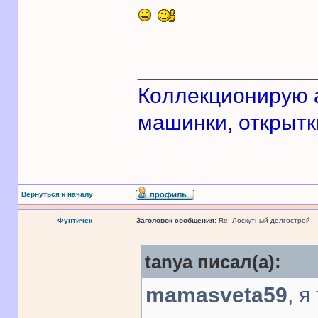
______________
Кoллекционирую а
машинки, открытки
Вернуться к началу
Фунтичек
Заголовок сообщения:
Re: Лоскутный долгострой
tanya писал(а):
mamasveta59
, я