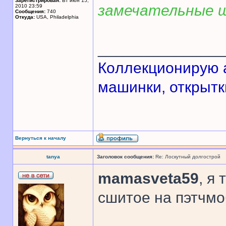
Зарегистрирован:
Вт июн 15,
замечательные 
2010 23:59
Сообщения:
740
Откуда:
USA, Philadelphia
______________
Кoллекционирую а
машинки, открытки
Вернуться к началу
tanya
Заголовок сообщения:
Re: Лоскутный долгострой
mamasveta59
, я
сшитое на пэтчмо