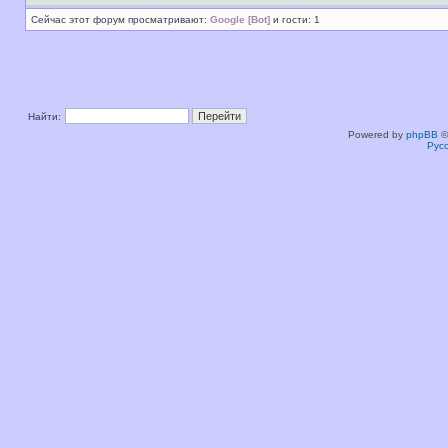
Сейчас этот форум просматривают:
Google [Bot]
и гости: 1
Найти:
Powered by
phpBB
©
Рус