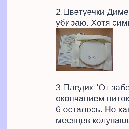
2.Цветуечки Димен
убираю. Хотя сим
3.Пледик "От забо
окончанием ниток
6 осталось. Но ка
месяцев колупаюс