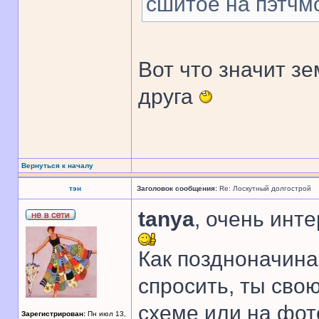
сшитое на пэтчм
Вот что значит з
друга
Вернуться к началу
тэн
Заголовок сообщения:
Re: Лоскутный долгострой
tanya
, очень инт
Как поздноначин
спросить, ты сво
схеме или на фот
Зарегистрирован:
Пн июл 13,