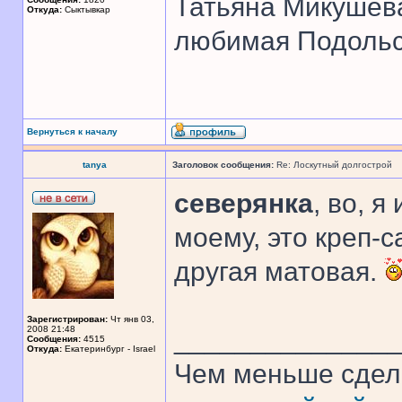
Татьяна Микушев
Откуда:
Сыктывкар
любимая Подольск
Вернуться к началу
tanya
Заголовок сообщения:
Re: Лоскутный долгострой
северянка
, во, я
моему, это креп-с
другая матовая.
Зарегистрирован:
Чт янв 03,
2008 21:48
______________
Сообщения:
4515
Откуда:
Екатеринбург - Israel
Чем меньше сдел