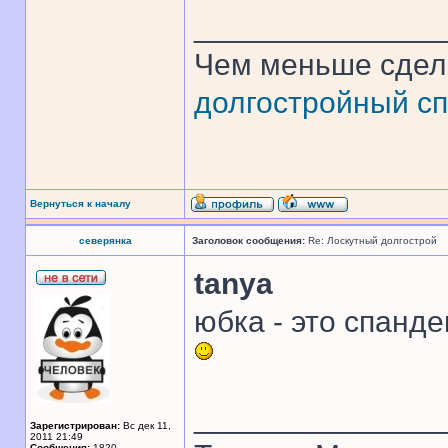
______________
Чем меньше сдел
долгостройный сп
Вернуться к началу
северянка
Заголовок сообщения:
Re: Лоскутный долгострой
tanya
юбка - это спанде
______________
Зарегистрирован:
Вс дек 11,
2011 21:49
Сообщения:
1820