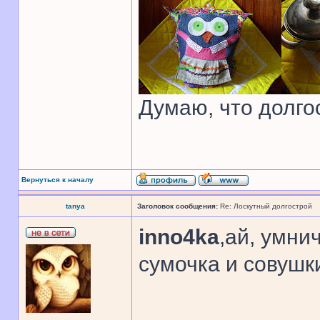
Думаю, что долго
Вернуться к началу
tanya
Заголовок сообщения:
Re: Лоскутный долгострой
inno4ka
,ай, умни
сумочка и совушк
______________