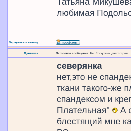
Татьяна Микушев
любимая Подольск
Вернуться к началу
Фунтичек
Заголовок сообщения:
Re: Лоскутный долгострой
северянка
нет,это не спанде
ткани такого-же п
спандексом и кре
Плательная"
А 
блестящий мне к