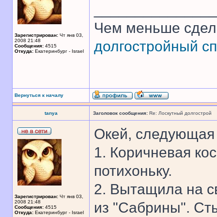
______________
Чем меньше сдел
Зарегистрирован:
Чт янв 03,
2008 21:48
долгостройный сп
Сообщения:
4515
Откуда:
Екатеринбург - Israel
Вернуться к началу
tanya
Заголовок сообщения:
Re: Лоскутный долгострой
Окей, следующая 
1. Коричневая ко
потихоньку.
2. Вытащила на с
Зарегистрирован:
Чт янв 03,
2008 21:48
из "Сабрины". Ст
Сообщения:
4515
Откуда:
Екатеринбург - Israel