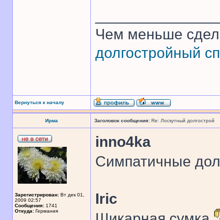
______________
Чем меньше сдел
долгостройный сп
Вернуться к началу
Ирма
Заголовок сообщения:
Re: Лоскутный долгострой
inno4ka
Симпатичные дол
Iric
Зарегистрирован:
Вт дек 01,
2009 02:57
Сообщения:
1741
Откуда:
Германия
Шикарная сумка