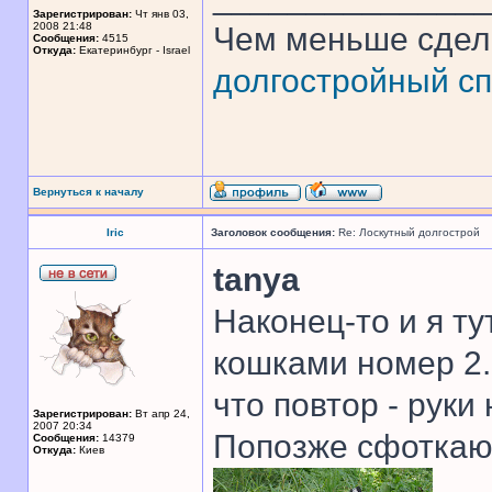
Зарегистрирован:
Чт янв 03,
2008 21:48
Чем меньше сдел
Сообщения:
4515
Откуда:
Екатеринбург - Israel
долгостройный сп
Вернуться к началу
Iric
Заголовок сообщения:
Re: Лоскутный долгострой
tanya
Наконец-то и я ту
кошками номер 2.
что повтор - руки
Зарегистрирован:
Вт апр 24,
2007 20:34
Попозже сфоткаю 
Сообщения:
14379
Откуда:
Киев