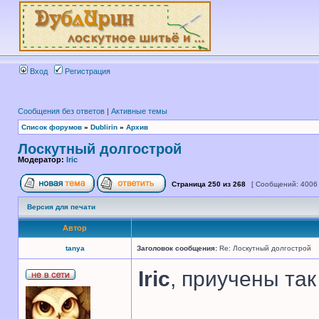
Вход
Регистрация
Сообщения без ответов
|
Активные темы
Список форумов
»
Dublirin
»
Архив
Лоскутный долгострой
Модератор:
Iric
Страница
250
из
268
[ Сообщений: 4006
Версия для печати
Автор
tanya
Заголовок сообщения:
Re: Лоскутный долгострой
Iric
, приучены так