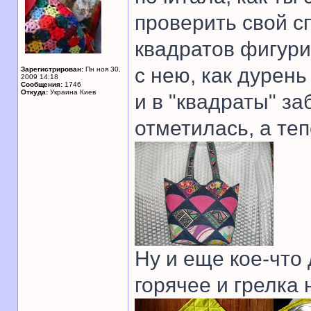
проверить свой с
квадратов фигури
с нею, как дурень
Зарегистрирован:
Пн ноя 30,
2009 14:18
Сообщения:
1746
Откуда:
Украина Киев
и в "квадраты" за
отметилась, а теп
Ну и еще кое-что
горячее и грелка 