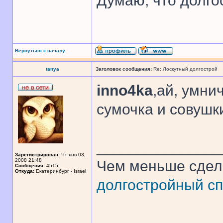
Думаю, что долго
Вернуться к началу
tanya
Заголовок сообщения:
Re: Лоскутный долгострой
inno4ka
,ай, умни
сумочка и совушк
______________
Зарегистрирован:
Чт янв 03,
2008 21:48
Чем меньше сдел
Сообщения:
4515
Откуда:
Екатеринбург - Israel
долгостройный сп