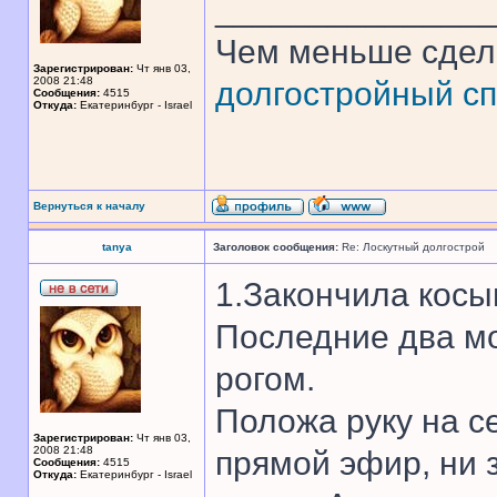
______________
Чем меньше сдел
Зарегистрирован:
Чт янв 03,
2008 21:48
долгостройный сп
Сообщения:
4515
Откуда:
Екатеринбург - Israel
Вернуться к началу
tanya
Заголовок сообщения:
Re: Лоскутный долгострой
1.Закончила косы
Последние два мо
рогом.
Положа руку на с
Зарегистрирован:
Чт янв 03,
2008 21:48
прямой эфир, ни з
Сообщения:
4515
Откуда:
Екатеринбург - Israel