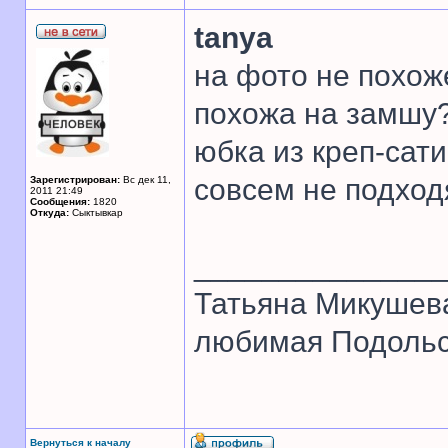
tanya
на фото не похож
похожа на замшу?
юбка из креп-сати
совсем не подхо
Зарегистрирован:
Вс дек 11,
2011 21:49
Сообщения:
1820
Откуда:
Сыктывкар
______________
Татьяна Микушев
любимая Подольск
Вернуться к началу