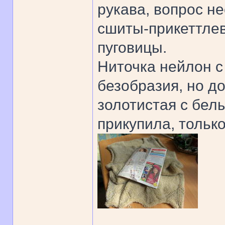
рукава, вопрос не
сшиты-прикеттлев
пуговицы.
Ниточка нейлон с
безобразия, но до
золотистая с бел
прикупила, тольк