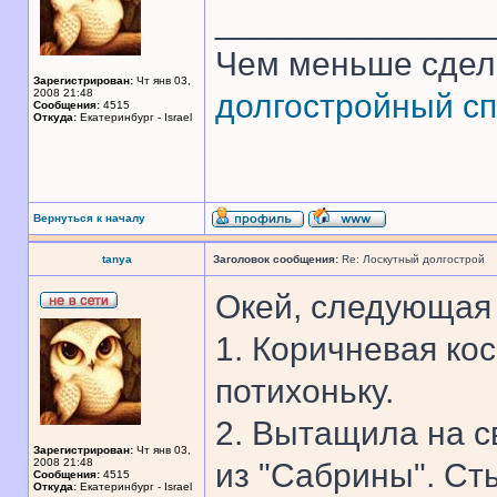
______________
Чем меньше сдел
Зарегистрирован:
Чт янв 03,
2008 21:48
долгостройный сп
Сообщения:
4515
Откуда:
Екатеринбург - Israel
Вернуться к началу
tanya
Заголовок сообщения:
Re: Лоскутный долгострой
Окей, следующая 
1. Коричневая ко
потихоньку.
2. Вытащила на с
Зарегистрирован:
Чт янв 03,
2008 21:48
из "Сабрины". Ст
Сообщения:
4515
Откуда:
Екатеринбург - Israel