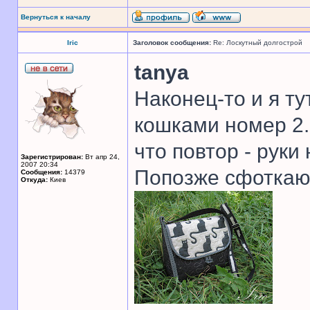
Вернуться к началу
Iric
Заголовок сообщения:
Re: Лоскутный долгострой
tanya
Наконец-то и я ту
кошками номер 2.
что повтор - руки
Зарегистрирован:
Вт апр 24,
2007 20:34
Попозже сфоткаю 
Сообщения:
14379
Откуда:
Киев