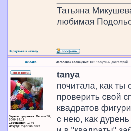
Татьяна Микушев
любимая Подольск
Вернуться к началу
inno4ka
Заголовок сообщения:
Re: Лоскутный долгострой
tanya
почитала, как ты
проверить свой с
квадратов фигури
с нею, как дурень
Зарегистрирован:
Пн ноя 30,
2009 14:18
Сообщения:
1746
Откуда:
Украина Киев
и в "квадраты" за