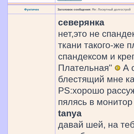
Фунтичек
Заголовок сообщения:
Re: Лоскутный долгострой
северянка
нет,это не спанде
ткани такого-же п
спандексом и кре
Плательная"
А 
блестящий мне к
PS:хорошо рассуж
пялясь в монито
tanya
давай шей, на те