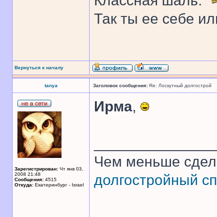
Классная шаль.
Так ты ее себе ил
Вернуться к началу
tanya
Заголовок сообщения:
Re: Лоскутный долгострой
Ирма
,
______________
Чем меньше сдел
Зарегистрирован:
Чт янв 03,
2008 21:48
долгостройный сп
Сообщения:
4515
Откуда:
Екатеринбург - Israel