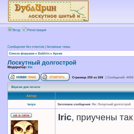
Вход
Регистрация
Сообщения без ответов
|
Активные темы
Список форумов
»
Dublirin
»
Архив
Лоскутный долгострой
Модератор:
Iric
Страница
250
из
268
[ Сообщений: 4006
Версия для печати
Автор
tanya
Заголовок сообщения:
Re: Лоскутный долгострой
Iric
, приучены так