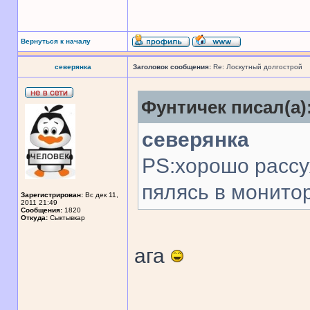
Вернуться к началу
северянка
Заголовок сообщения:
Re: Лоскутный долгострой
Фунтичек писал(а)
северянка
PS:хорошо рассуж
пялясь в монито
Зарегистрирован:
Вс дек 11,
2011 21:49
Сообщения:
1820
Откуда:
Сыктывкар
ага
______________