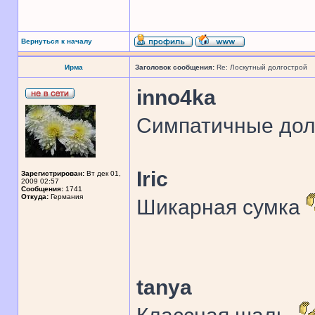
Вернуться к началу
Ирма
Заголовок сообщения:
Re: Лоскутный долгострой
inno4ka
Симпатичные дол
Iric
Зарегистрирован:
Вт дек 01,
2009 02:57
Сообщения:
1741
Откуда:
Германия
Шикарная сумка
tanya