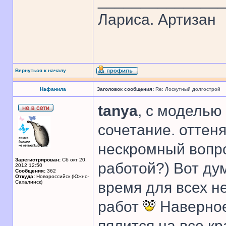
______________
Лариса. Артизан
Вернуться к началу
Нафанила
Заголовок сообщения:
Re: Лоскутный долгострой
tanya
, с моделью
сочетание. оттен
нескромный вопро
Зарегистрирован:
Сб окт 20,
работой?) Вот ду
2012 12:50
Сообщения:
362
Откуда:
Новороссийск (Южно-
Сахалинск)
время для всех н
работ
Наверное
пялится на все кр