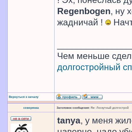
Regenbogen
, ну 
жадничай !
Начт
______________
Чем меньше сдел
долгостройный сп
Вернуться к началу
северянка
Заголовок сообщения:
Re: Лоскутный долгострой
tanya
, у меня жи
наверно, надо уб