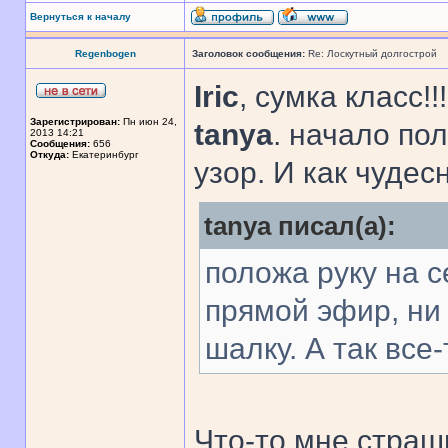
Вернуться к началу
Regenbogen
Заголовок сообщения:
Re: Лоскутный долгострой
Iric
, сумка класс!!!
Зарегистрирован:
Пн июн 24,
tanya
. начало по
2013 14:21
Сообщения:
656
Откуда:
Екатеринбург
узор. И как чудес
tanya писал(а):
положа руку на с
прямой эфир, ни 
шалку. А так все
Что-то мне страш