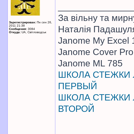
______________
За вiльну та мирн
Зарегистрирован:
Пн сен 26,
2011 21:38
Наталiя Падашул
Сообщения:
3084
Откуда:
UA, Свiтловодськ
Janome My Excel
Janome Cover Pr
Janome ML 785
ШКОЛА СТЕЖКИ Л
ПЕРВЫЙ
ШКОЛА СТЕЖКИ Л
ВТОРОЙ