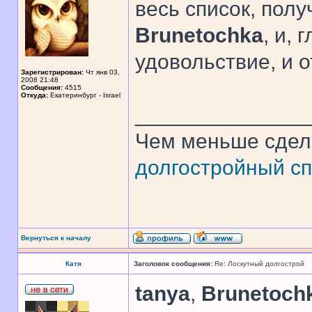
весь список, полу
Brunetochka
, и,
удовольствие, и о
Зарегистрирован:
Чт янв 03,
2008 21:48
Сообщения:
4515
Откуда:
Екатеринбург - Israel
______________
Чем меньше сдел
долгостройный сп
Вернуться к началу
Катя
Заголовок сообщения:
Re: Лоскутный долгострой
tanya
,
Brunetoch