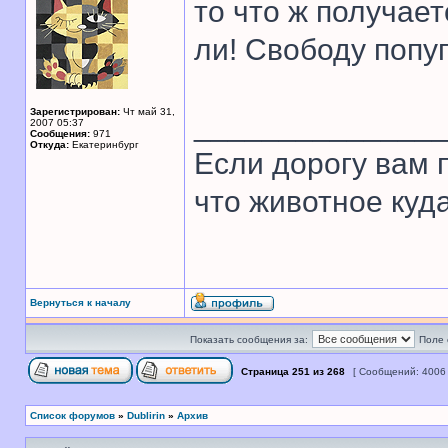
то что ж получает
ли! Свободу попуг
Зарегистрирован:
Чт май 31,
______________
2007 05:37
Сообщения:
971
Откуда:
Екатеринбург
Если дорогу вам п
что животное куда
Вернуться к началу
Показать сообщения за:
Поле 
Страница
251
из
268
[ Сообщений: 4006
Список форумов
»
Dublirin
»
Архив