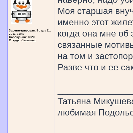
Моя старшая внуч
именно этот жилет
когда она мне об 
Зарегистрирован:
Вс дек 11,
2011 21:49
Сообщения:
1820
Откуда:
Сыктывкар
связанные мотивы
на том и застопо
Разве что и ее са
______________
Татьяна Микушев
любимая Подольск