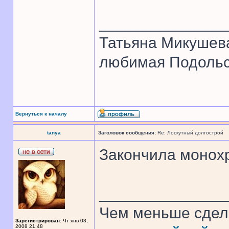
______________
Татьяна Микушев
любимая Подольск
Вернуться к началу
tanya
Заголовок сообщения:
Re: Лоскутный долгострой
Закончила монохр
______________
Чем меньше сдел
Зарегистрирован:
Чт янв 03,
2008 21:48