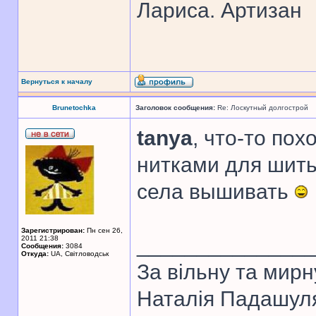
Лариса. Артизан
Вернуться к началу
Brunetochka
Заголовок сообщения:
Re: Лоскутный долгострой
tanya
, что-то пох
нитками для шить
села вышивать
Зарегистрирован:
Пн сен 26,
______________
2011 21:38
Сообщения:
3084
Откуда:
UA, Свiтловодськ
За вiльну та мирн
Наталiя Падашул