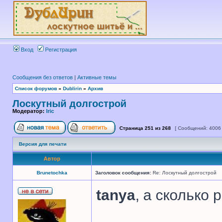
Вход
Регистрация
Сообщения без ответов
|
Активные темы
Список форумов
»
Dublirin
»
Архив
Лоскутный долгострой
Модератор:
Iric
Страница
251
из
268
[ Сообщений: 4006
Версия для печати
Автор
Brunetochka
Заголовок сообщения:
Re: Лоскутный долгострой
tanya
, а сколько