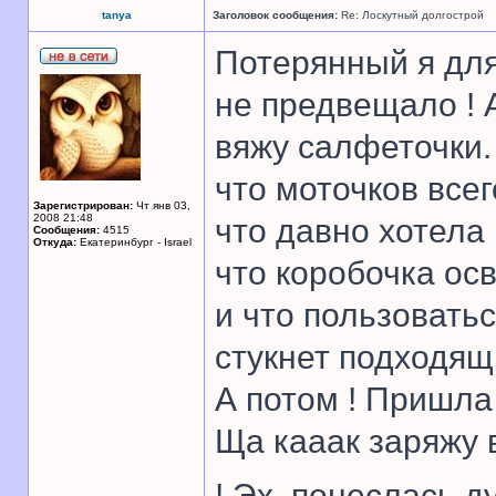
tanya
Заголовок сообщения:
Re: Лоскутный долгострой
Потерянный я для
не предвещало ! А
вяжу салфеточки.
что моточков всег
Зарегистрирован:
Чт янв 03,
2008 21:48
что давно хотела 
Сообщения:
4515
Откуда:
Екатеринбург - Israel
что коробочка ос
и что пользоватьс
стукнет подходя
А потом ! Пришла
Ща кааак заряжу в
! Эх, понеслась д