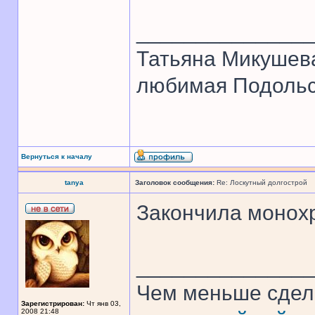
______________
Татьяна Микушев
любимая Подольск
Вернуться к началу
tanya
Заголовок сообщения:
Re: Лоскутный долгострой
Закончила монохр
______________
Чем меньше сдел
Зарегистрирован:
Чт янв 03,
2008 21:48