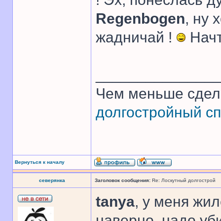
Regenbogen
, ну 
жадничай !
Начт
______________
Чем меньше сдел
долгостройный сп
Вернуться к началу
северянка
Заголовок сообщения:
Re: Лоскутный долгострой
tanya
, у меня жи
наверно, надо уб