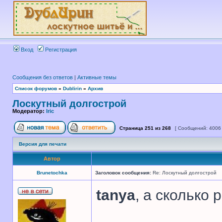
Вход
Регистрация
Сообщения без ответов
|
Активные темы
Список форумов
»
Dublirin
»
Архив
Лоскутный долгострой
Модератор:
Iric
Страница
251
из
268
[ Сообщений: 4006
Версия для печати
Автор
Brunetochka
Заголовок сообщения:
Re: Лоскутный долгострой
tanya
, а сколько