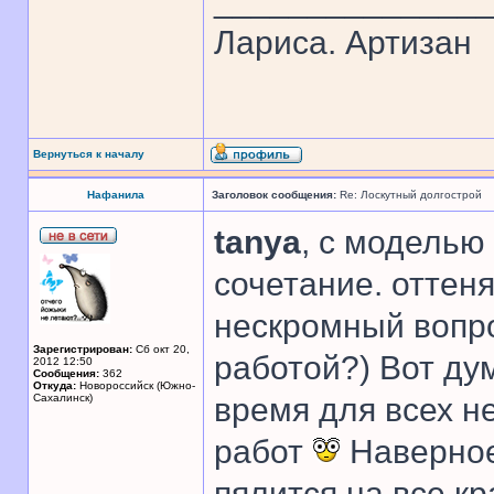
______________
Лариса. Артизан
Вернуться к началу
Нафанила
Заголовок сообщения:
Re: Лоскутный долгострой
tanya
, с моделью
сочетание. оттен
нескромный вопро
Зарегистрирован:
Сб окт 20,
работой?) Вот ду
2012 12:50
Сообщения:
362
Откуда:
Новороссийск (Южно-
Сахалинск)
время для всех н
работ
Наверное
пялится на все кр