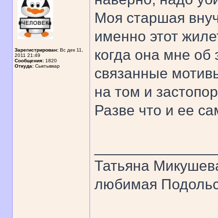
Моя старшая внуч
именно этот жилет
когда она мне об 
Зарегистрирован:
Вс дек 11,
2011 21:49
Сообщения:
1820
Откуда:
Сыктывкар
связанные мотивы
на том и застопо
Разве что и ее са
______________
Татьяна Микушев
любимая Подольск