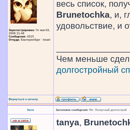
весь список, полу
Brunetochka
, и,
удовольствие, и о
Зарегистрирован:
Чт янв 03,
2008 21:48
Сообщения:
4515
Откуда:
Екатеринбург - Israel
______________
Чем меньше сдел
долгостройный сп
Вернуться к началу
Катя
Заголовок сообщения:
Re: Лоскутный долгострой
tanya
,
Brunetoch