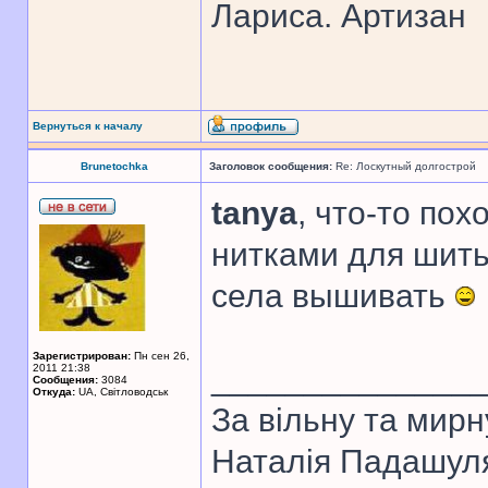
Лариса. Артизан
Вернуться к началу
Brunetochka
Заголовок сообщения:
Re: Лоскутный долгострой
tanya
, что-то пох
нитками для шить
села вышивать
Зарегистрирован:
Пн сен 26,
______________
2011 21:38
Сообщения:
3084
Откуда:
UA, Свiтловодськ
За вiльну та мирн
Наталiя Падашул