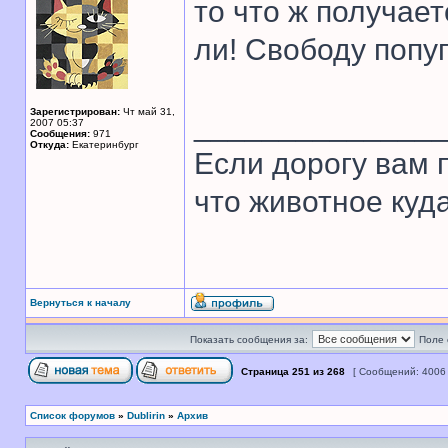
то что ж получает
ли! Свободу попуг
Зарегистрирован:
Чт май 31,
______________
2007 05:37
Сообщения:
971
Откуда:
Екатеринбург
Если дорогу вам п
что животное куда
Вернуться к началу
Показать сообщения за:
Поле 
Страница
251
из
268
[ Сообщений: 4006
Список форумов
»
Dublirin
»
Архив