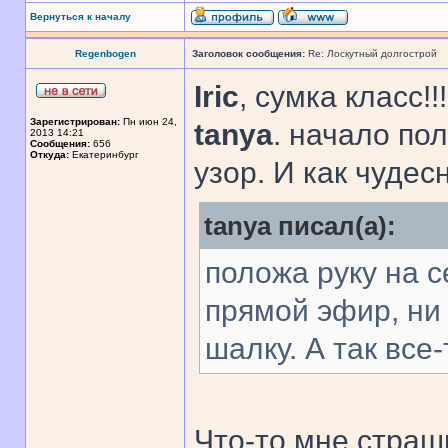
Вернуться к началу
Regenbogen
Заголовок сообщения:
Re: Лоскутный долгострой
Iric
, сумка класс!!!
Зарегистрирован:
Пн июн 24,
tanya
. начало по
2013 14:21
Сообщения:
656
Откуда:
Екатеринбург
узор. И как чудес
tanya писал(а):
положа руку на с
прямой эфир, ни 
шалку. А так все
Что-то мне страш