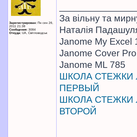
______________
За вiльну та мирн
Зарегистрирован:
Пн сен 26,
2011 21:38
Наталiя Падашул
Сообщения:
3084
Откуда:
UA, Свiтловодськ
Janome My Excel
Janome Cover Pr
Janome ML 785
ШКОЛА СТЕЖКИ Л
ПЕРВЫЙ
ШКОЛА СТЕЖКИ Л
ВТОРОЙ