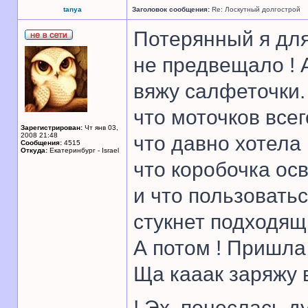
tanya
Заголовок сообщения:
Re: Лоскутный долгострой
Потерянный я для
не предвещало ! А
вяжу салфеточки.
что моточков всег
Зарегистрирован:
Чт янв 03,
2008 21:48
что давно хотела 
Сообщения:
4515
Откуда:
Екатеринбург - Israel
что коробочка ос
и что пользоватьс
стукнет подходя
А потом ! Пришла
Ща кааак заряжу в
! Эх, понеслась д