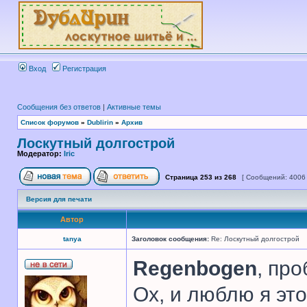
Вход
Регистрация
Сообщения без ответов
|
Активные темы
Список форумов
»
Dublirin
»
Архив
Лоскутный долгострой
Модератор:
Iric
Страница
253
из
268
[ Сообщений: 4006
Версия для печати
Автор
tanya
Заголовок сообщения:
Re: Лоскутный долгострой
Regenbogen
, про
Ох, и люблю я это