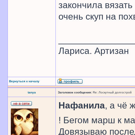
закончила вязать 
очень скуп на пох
______________
Лариса. Артизан
Вернуться к началу
tanya
Заголовок сообщения:
Re: Лоскутный долгострой
Нафанила
, а чё
! Бегом марш к м
Довязываю послед