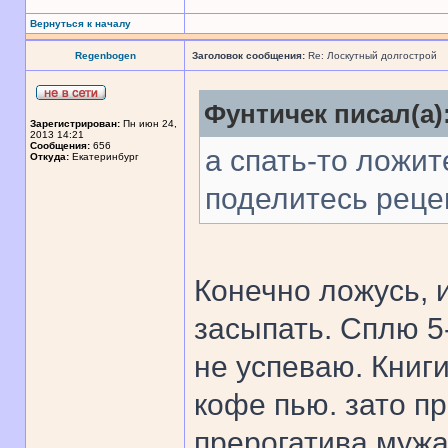
Вернуться к началу
Regenbogen
Заголовок сообщения:
Re: Лоскутный долгострой
Фунтичек писал(а)
Зарегистрирован:
Пн июн 24,
2013 14:21
Сообщения:
656
а спать-то ложит
Откуда:
Екатеринбург
поделитесь рецеп
Конечно ложусь, 
засыпать. Сплю 5
не успеваю. Книги
кофе пью. зато пр
прерогатива мужа