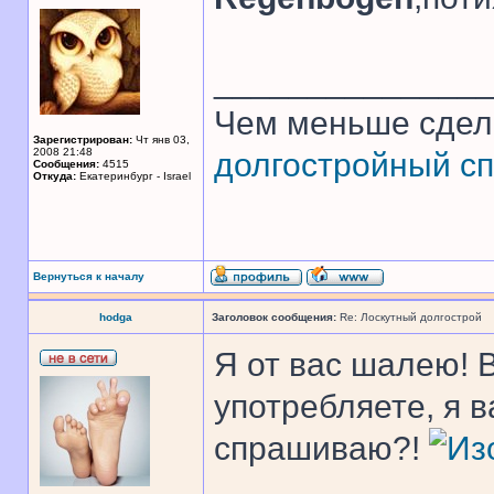
______________
Чем меньше сдел
Зарегистрирован:
Чт янв 03,
2008 21:48
долгостройный сп
Сообщения:
4515
Откуда:
Екатеринбург - Israel
Вернуться к началу
hodga
Заголовок сообщения:
Re: Лоскутный долгострой
Я от вас шалею! 
употребляете, я 
спрашиваю?!