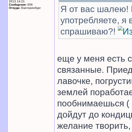
2013 14:21
Сообщения:
656
Я от вас шалею! 
Откуда:
Екатеринбург
употребляете, я
спрашиваю?!
еще у меня есть с
связанные. Прие
лавочке, погруст
землей поработа
пообнимаешься ( 
дойдут до кондиц
желание творить,