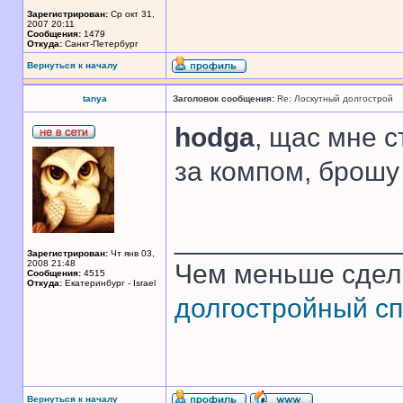
Зарегистрирован:
Ср окт 31,
2007 20:11
Сообщения:
1479
Откуда:
Санкт-Петербург
Вернуться к началу
tanya
Заголовок сообщения:
Re: Лоскутный долгострой
hodga
, щас мне с
за компом, брошу 
______________
Зарегистрирован:
Чт янв 03,
2008 21:48
Чем меньше сдел
Сообщения:
4515
Откуда:
Екатеринбург - Israel
долгостройный сп
Вернуться к началу