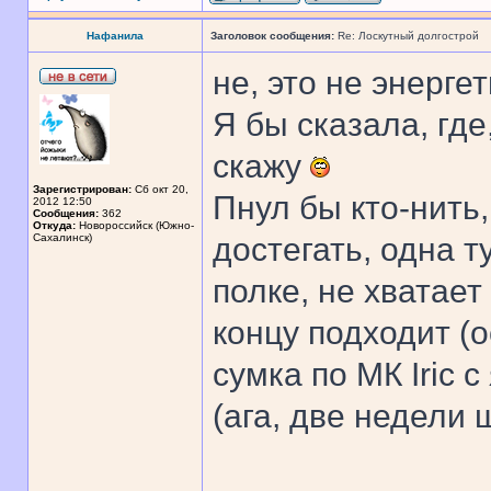
Нафанила
Заголовок сообщения:
Re: Лоскутный долгострой
не, это не энергет
Я бы сказала, гд
скажу
Зарегистрирован:
Сб окт 20,
Пнул бы кто-нить
2012 12:50
Сообщения:
362
Откуда:
Новороссийск (Южно-
Сахалинск)
достегать, одна 
полке, не хватает
концу подходит (о
сумка по МК Iric 
(ага, две недели