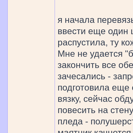
я начала перевяз
ввести еще один ц
распустила, ту ко
Мне не удается "б
закончить все обе
зачесались - запр
подготовила еще 
вязку, сейчас об
повесить на стену
пледа - полушерст
маятник качнется