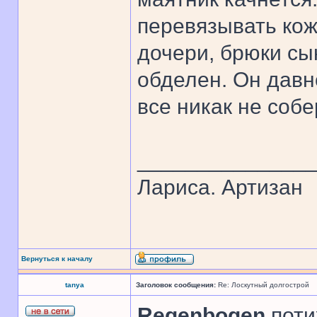
перевязывать ко
дочери, брюки сын
обделен. Он давн
все никак не собе
______________
Лариса. Артизан
Вернуться к началу
tanya
Заголовок сообщения:
Re: Лоскутный долгострой
Regenbogen
,поти