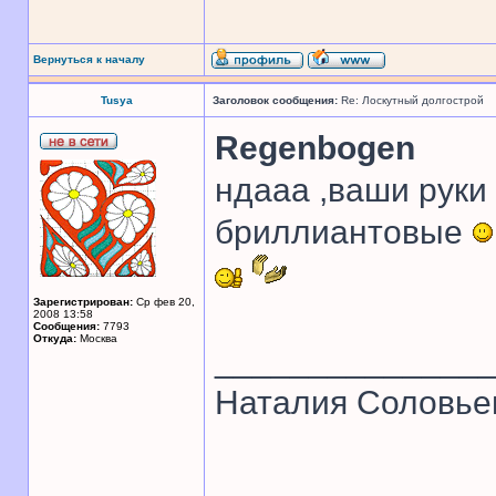
Вернуться к началу
Tusya
Заголовок сообщения:
Re: Лоскутный долгострой
Regenbogen
ндааа ,ваши руки 
бриллиантовые
Зарегистрирован:
Ср фев 20,
2008 13:58
Сообщения:
7793
Откуда:
Москва
______________
Наталия Соловье