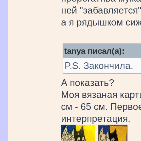
ней "забавляется"
а я рядышком сиж
tanya писал(а):
P.S. Закончила.
А показать?
Моя вязаная карт
см - 65 см. Перво
интерпретация.