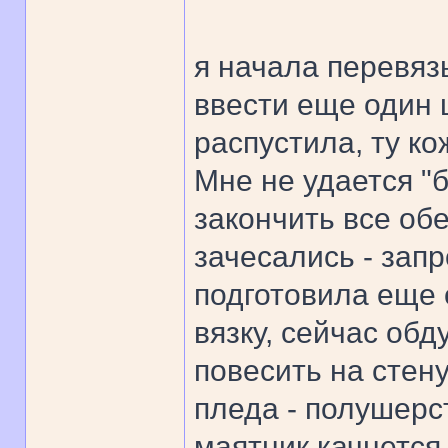
я начала перевяз
ввести еще один ц
распустила, ту ко
Мне не удается "б
закончить все обе
зачесались - запр
подготовила еще 
вязку, сейчас об
повесить на стену
пледа - полушерст
маятник качнется