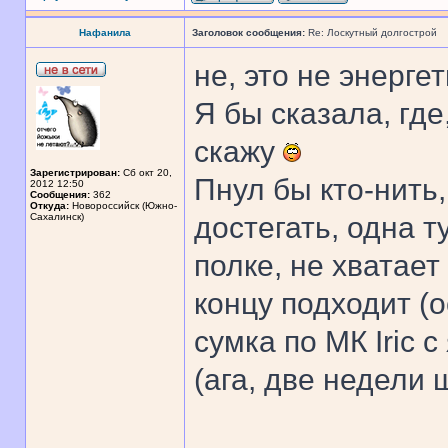
Нафанила
Заголовок сообщения:
Re: Лоскутный долгострой
не, это не энергет
Я бы сказала, гд
скажу
Зарегистрирован:
Сб окт 20,
Пнул бы кто-нить
2012 12:50
Сообщения:
362
Откуда:
Новороссийск (Южно-
Сахалинск)
достегать, одна 
полке, не хватает
концу подходит (о
сумка по МК Iric 
(ага, две недели