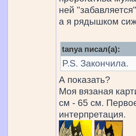
ней "забавляется"
а я рядышком сиж
tanya писал(а):
P.S. Закончила.
А показать?
Моя вязаная карт
см - 65 см. Перво
интерпретация.