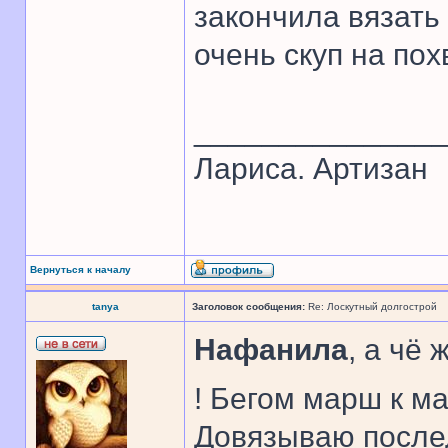
закончила вязать 
очень скуп на пох
______________
Лариса. Артизан
Вернуться к началу
tanya
Заголовок сообщения:
Re: Лоскутный долгострой
Нафанила
, а чё
! Бегом марш к м
Довязываю послед