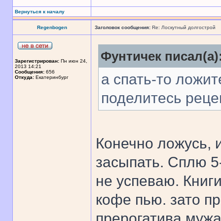
Вернуться к началу
Regenbogen
Заголовок сообщения:
Re: Лоскутный долгострой
Фунтичек писал(а)
Зарегистрирован:
Пн июн 24,
2013 14:21
Сообщения:
656
а спать-то ложит
Откуда:
Екатеринбург
поделитесь рецеп
Конечно ложусь, 
засыпать. Сплю 5
не успеваю. Книги
кофе пью. зато пр
прерогатива мужа