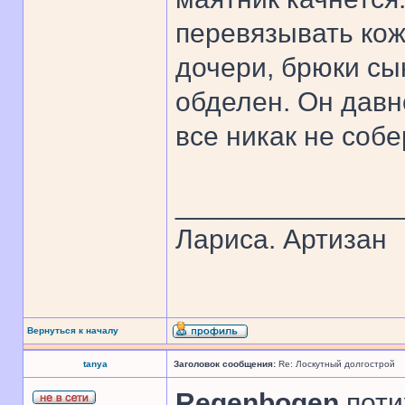
перевязывать ко
дочери, брюки сын
обделен. Он давн
все никак не собе
______________
Лариса. Артизан
Вернуться к началу
tanya
Заголовок сообщения:
Re: Лоскутный долгострой
Regenbogen
,поти