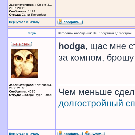
Зарегистрирован:
Ср окт 31,
2007 20:11
Сообщения:
1479
Откуда:
Санкт-Петербург
Вернуться к началу
tanya
Заголовок сообщения:
Re: Лоскутный долгострой
hodga
, щас мне с
за компом, брошу 
______________
Зарегистрирован:
Чт янв 03,
2008 21:48
Чем меньше сдел
Сообщения:
4515
Откуда:
Екатеринбург - Israel
долгостройный сп
Вернуться к началу