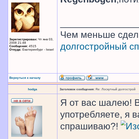
______________
Чем меньше сдел
Зарегистрирован:
Чт янв 03,
2008 21:48
долгостройный сп
Сообщения:
4515
Откуда:
Екатеринбург - Israel
Вернуться к началу
hodga
Заголовок сообщения:
Re: Лоскутный долгострой
Я от вас шалею! 
употребляете, я 
спрашиваю?!