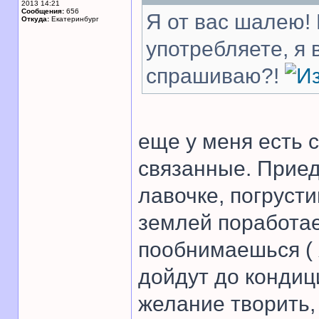
2013 14:21
Сообщения:
656
Я от вас шалею! 
Откуда:
Екатеринбург
употребляете, я
спрашиваю?!
еще у меня есть с
связанные. Прие
лавочке, погруст
землей поработа
пообнимаешься ( 
дойдут до кондиц
желание творить,