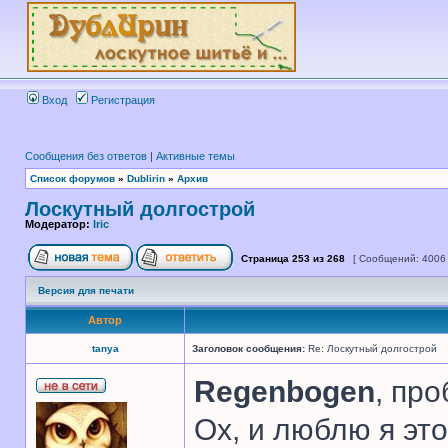
Вход
Регистрация
Сообщения без ответов
|
Активные темы
Список форумов
»
Dublirin
»
Архив
Лоскутный долгострой
Модератор:
Iric
Страница
253
из
268
[ Сообщений: 4006
Версия для печати
Автор
tanya
Заголовок сообщения:
Re: Лоскутный долгострой
Regenbogen
, про
Ох, и люблю я это