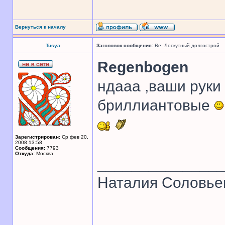
Вернуться к началу
Tusya
Заголовок сообщения:
Re: Лоскутный долгострой
Regenbogen
ндааа ,ваши руки 
бриллиантовые
Зарегистрирован:
Ср фев 20,
2008 13:58
Сообщения:
7793
Откуда:
Москва
______________
Наталия Соловье