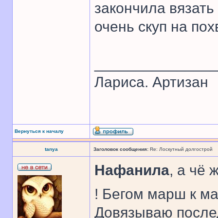
закончила вязать 
очень скуп на пох
______________
Лариса. Артизан
Вернуться к началу
tanya
Заголовок сообщения:
Re: Лоскутный долгострой
Нафанила
, а чё
! Бегом марш к м
Довязываю послед