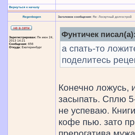
Вернуться к началу
Regenbogen
Заголовок сообщения:
Re: Лоскутный долгострой
Фунтичек писал(а)
Зарегистрирован:
Пн июн 24,
2013 14:21
Сообщения:
656
а спать-то ложит
Откуда:
Екатеринбург
поделитесь рецеп
Конечно ложусь, 
засыпать. Сплю 5
не успеваю. Книги
кофе пью. зато пр
прерогатива мужа