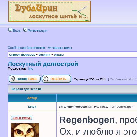
Вход
Регистрация
Сообщения без ответов
|
Активные темы
Список форумов
»
Dublirin
»
Архив
Лоскутный долгострой
Модератор:
Iric
Страница
253
из
268
[ Сообщений: 4006
Версия для печати
Автор
tanya
Заголовок сообщения:
Re: Лоскутный долгострой
Regenbogen
, про
Ох, и люблю я это