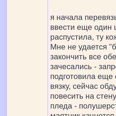
я начала перевяз
ввести еще один ц
распустила, ту ко
Мне не удается "б
закончить все обе
зачесались - запр
подготовила еще 
вязку, сейчас об
повесить на стену
пледа - полушерст
маятник качнется