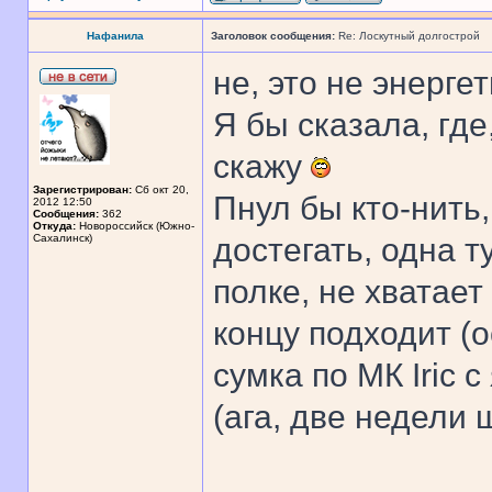
Нафанила
Заголовок сообщения:
Re: Лоскутный долгострой
не, это не энергет
Я бы сказала, гд
скажу
Зарегистрирован:
Сб окт 20,
Пнул бы кто-нить
2012 12:50
Сообщения:
362
Откуда:
Новороссийск (Южно-
Сахалинск)
достегать, одна 
полке, не хватает
концу подходит (о
сумка по МК Iric 
(ага, две недели