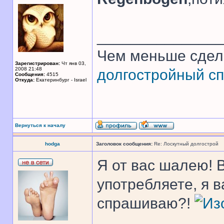
______________
Чем меньше сдел
Зарегистрирован:
Чт янв 03,
2008 21:48
долгостройный сп
Сообщения:
4515
Откуда:
Екатеринбург - Israel
Вернуться к началу
hodga
Заголовок сообщения:
Re: Лоскутный долгострой
Я от вас шалею! 
употребляете, я 
спрашиваю?!