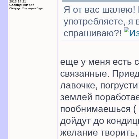
2013 14:21
Сообщения:
656
Я от вас шалею! 
Откуда:
Екатеринбург
употребляете, я
спрашиваю?!
еще у меня есть с
связанные. Прие
лавочке, погруст
землей поработа
пообнимаешься ( 
дойдут до кондиц
желание творить,