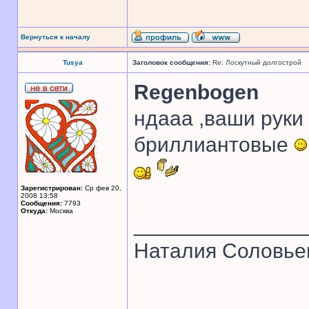
Вернуться к началу
Tusya
Заголовок сообщения:
Re: Лоскутный долгострой
Regenbogen
ндааа ,ваши руки 
бриллиантовые
Зарегистрирован:
Ср фев 20,
2008 13:58
Сообщения:
7793
Откуда:
Москва
______________
Наталия Соловье