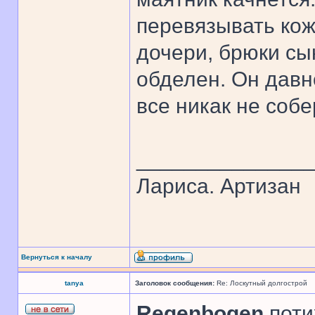
перевязывать ко
дочери, брюки сын
обделен. Он давн
все никак не собе
______________
Лариса. Артизан
Вернуться к началу
tanya
Заголовок сообщения:
Re: Лоскутный долгострой
Regenbogen
,поти