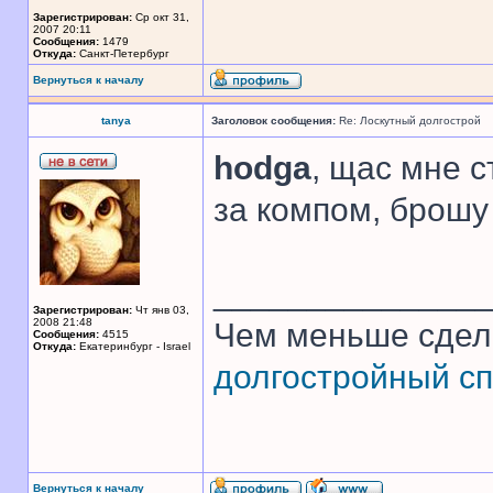
Зарегистрирован:
Ср окт 31,
2007 20:11
Сообщения:
1479
Откуда:
Санкт-Петербург
Вернуться к началу
tanya
Заголовок сообщения:
Re: Лоскутный долгострой
hodga
, щас мне с
за компом, брошу 
______________
Зарегистрирован:
Чт янв 03,
2008 21:48
Чем меньше сдел
Сообщения:
4515
Откуда:
Екатеринбург - Israel
долгостройный сп
Вернуться к началу