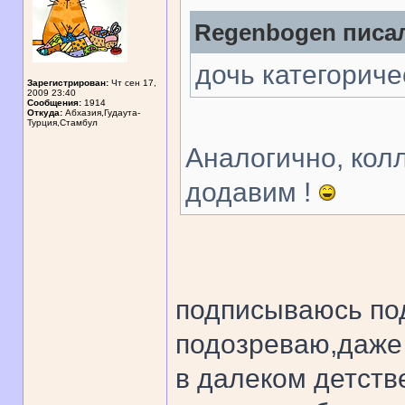
Regenbogen писал
дочь категориче
Зарегистрирован:
Чт сен 17,
2009 23:40
Сообщения:
1914
Откуда:
Абхазия,Гудаута-
Турция,Стамбул
Аналогично, колл
додавим !
подписываюсь под
подозреваю,даже 
в далеком детств