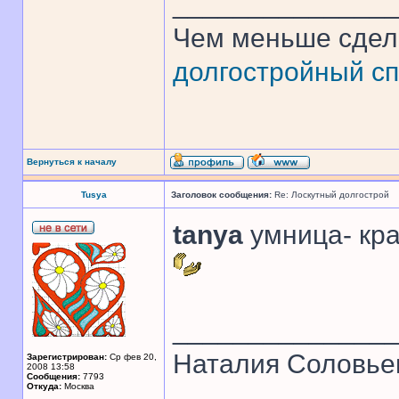
______________
Чем меньше сдел
долгостройный сп
Вернуться к началу
Tusya
Заголовок сообщения:
Re: Лоскутный долгострой
tanya
умница- кра
______________
Наталия Соловье
Зарегистрирован:
Ср фев 20,
2008 13:58
Сообщения:
7793
Откуда:
Москва