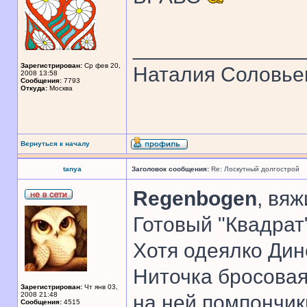
______________
Зарегистрирован:
Ср фев 20,
Наталия Соловье
2008 13:58
Сообщения:
7793
Откуда:
Москва
Вернуться к началу
tanya
Заголовок сообщения:
Re: Лоскутный долгострой
Regenbogen
, вяж
Готовый "Квадрат"
Хотя одеялко Дин
Ниточка бросовая,
Зарегистрирован:
Чт янв 03,
2008 21:48
на ней помпончик
Сообщения:
4515