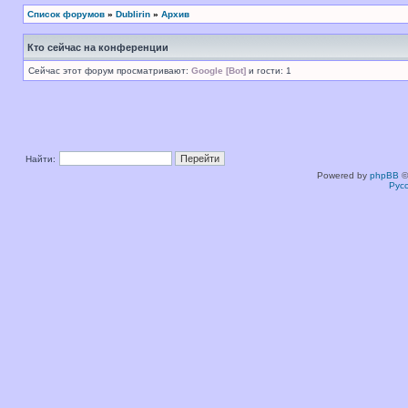
Список форумов
»
Dublirin
»
Архив
Кто сейчас на конференции
Сейчас этот форум просматривают:
Google [Bot]
и гости: 1
Найти:
Powered by
phpBB
©
Рус