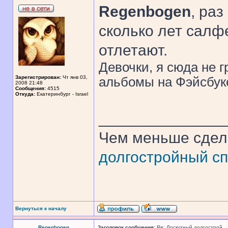
Regenbogen
, ра
сколько лет салфе
отлетают.
Девочки, я сюда не 
Зарегистрирован:
Чт янв 03,
альбомы на Фэйсбуке
2008 21:48
Сообщения:
4515
Откуда:
Екатеринбург - Israel
______________
Чем меньше сдел
долгостройный сп
Вернуться к началу
Regenbogen
Заголовок сообщения:
Re: Лоскутный долгострой