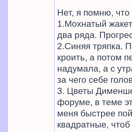
Нет, я помню, что
1.Мохнатый жакет
два ряда. Прогрес
2.Синяя тряпка. 
кроить, а потом 
надумала, а с ут
за чего себе голо
3. Цветы Дименш
форуме, в теме эт
меня быстрее пой
квадратные, чтоб