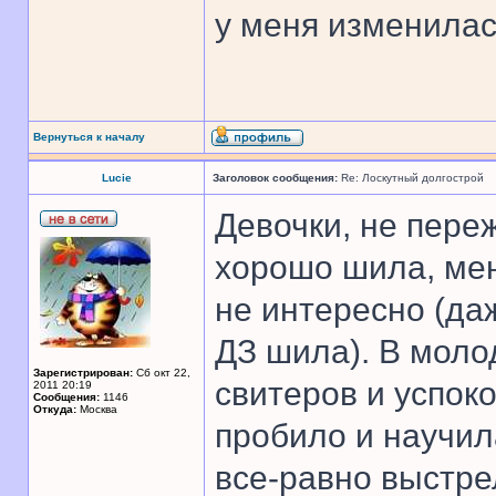
у меня изменила
Вернуться к началу
Lucie
Заголовок сообщения:
Re: Лоскутный долгострой
Девочки, не пере
хорошо шила, ме
не интересно (да
ДЗ шила). В моло
Зарегистрирован:
Сб окт 22,
свитеров и успоко
2011 20:19
Сообщения:
1146
Откуда:
Москва
пробило и научи
все-равно выстре