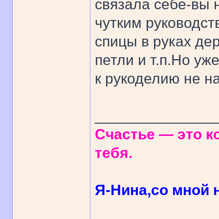
связала себе-вы 
чутким руководств
спицы в руках де
петли и т.п.Но уж
к рукоделию не н
______________
Счастье — это ко
тебя.
Я-Нина,со мной н