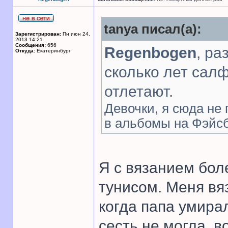
tanya писал(а):
Зарегистрирован:
Пн июн 24,
2013 14:21
Сообщения:
656
Regenbogen
, ра
Откуда:
Екатеринбург
сколько лет салф
отлетают.
Девочки, я сюда не
в альбомы на Фэйсбу
Я с вязанием бол
тунисом. Меня вя
когда папа умира
сесть не могла, в