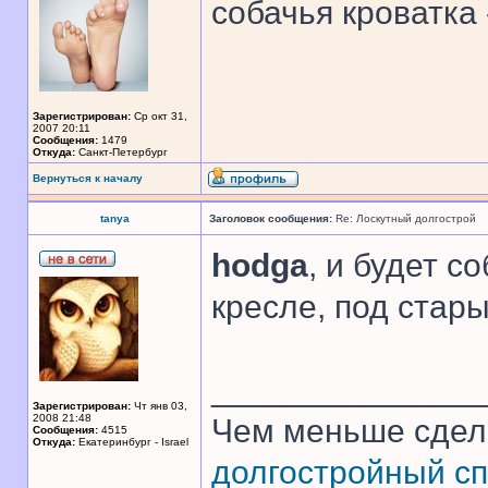
собачья кроватка
Зарегистрирован:
Ср окт 31,
2007 20:11
Сообщения:
1479
Откуда:
Санкт-Петербург
Вернуться к началу
tanya
Заголовок сообщения:
Re: Лоскутный долгострой
hodga
, и будет с
кресле, под стар
______________
Зарегистрирован:
Чт янв 03,
2008 21:48
Чем меньше сдел
Сообщения:
4515
Откуда:
Екатеринбург - Israel
долгостройный сп