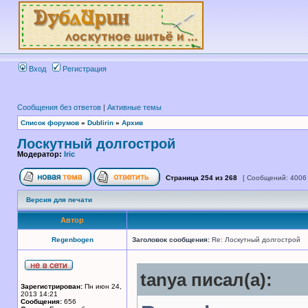
Вход
Регистрация
Сообщения без ответов
|
Активные темы
Список форумов
»
Dublirin
»
Архив
Лоскутный долгострой
Модератор:
Iric
Страница
254
из
268
[ Сообщений: 4006
Версия для печати
Автор
Regenbogen
Заголовок сообщения:
Re: Лоскутный долгострой
tanya писал(а):
Зарегистрирован:
Пн июн 24,
2013 14:21
Сообщения:
656