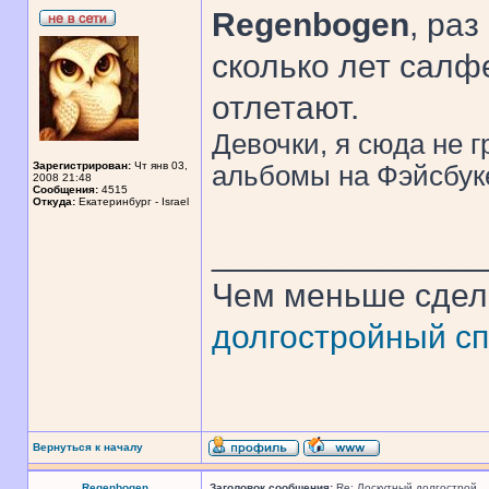
Regenbogen
, ра
сколько лет салфе
отлетают.
Девочки, я сюда не 
Зарегистрирован:
Чт янв 03,
альбомы на Фэйсбуке
2008 21:48
Сообщения:
4515
Откуда:
Екатеринбург - Israel
______________
Чем меньше сдел
долгостройный сп
Вернуться к началу
Regenbogen
Заголовок сообщения:
Re: Лоскутный долгострой