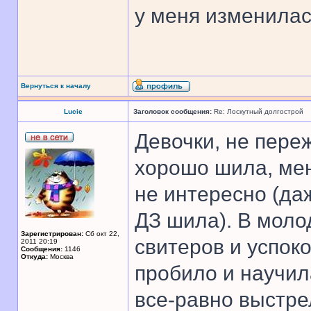
у меня изменила
Вернуться к началу
Lucie
Заголовок сообщения:
Re: Лоскутный долгострой
Девочки, не пере
хорошо шила, ме
не интересно (да
ДЗ шила). В моло
Зарегистрирован:
Сб окт 22,
свитеров и успоко
2011 20:19
Сообщения:
1146
Откуда:
Москва
пробило и научи
все-равно выстре