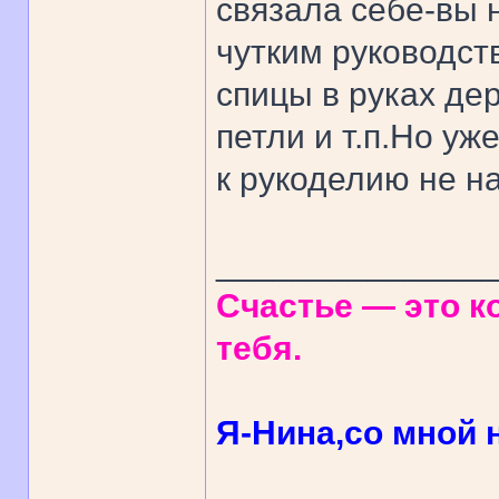
связала себе-вы 
чутким руководств
спицы в руках де
петли и т.п.Но уж
к рукоделию не н
______________
Счастье — это ко
тебя.
Я-Нина,со мной н