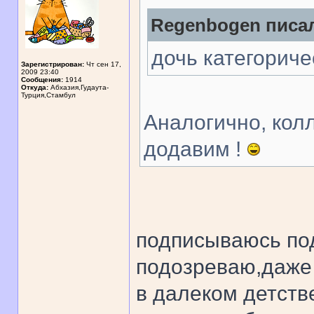
Regenbogen писал
дочь категориче
Зарегистрирован:
Чт сен 17,
2009 23:40
Сообщения:
1914
Откуда:
Абхазия,Гудаута-
Турция,Стамбул
Аналогично, колл
додавим !
подписываюсь под
подозреваю,даже 
в далеком детств