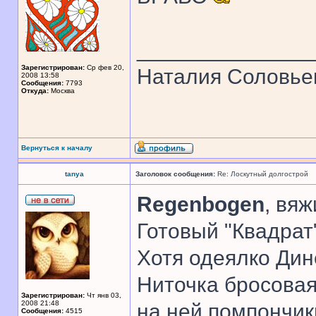
______________
Зарегистрирован:
Ср фев 20,
Наталия Соловье
2008 13:58
Сообщения:
7793
Откуда:
Москва
Вернуться к началу
tanya
Заголовок сообщения:
Re: Лоскутный долгострой
Regenbogen
, вяж
Готовый "Квадрат"
Хотя одеялко Дин
Ниточка бросовая,
Зарегистрирован:
Чт янв 03,
2008 21:48
на ней помпончик
Сообщения:
4515