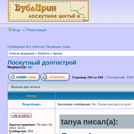
Вход
Регистрация
Сообщения без ответов
|
Активные темы
Список форумов
»
Dublirin
»
Архив
Лоскутный долгострой
Модератор:
Iric
Страница
254
из
268
[ Сообщений: 4006
Версия для печати
Автор
Regenbogen
Заголовок сообщения:
Re: Лоскутный долгострой
tanya писал(а):
Зарегистрирован:
Пн июн 24,
2013 14:21
Сообщения:
656