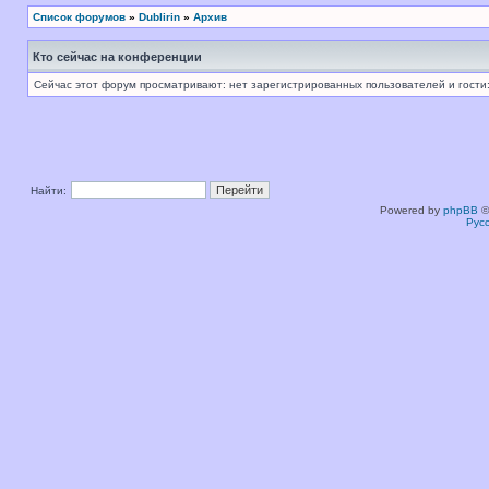
Список форумов
»
Dublirin
»
Архив
Кто сейчас на конференции
Сейчас этот форум просматривают: нет зарегистрированных пользователей и гости:
Найти:
Powered by
phpBB
©
Рус