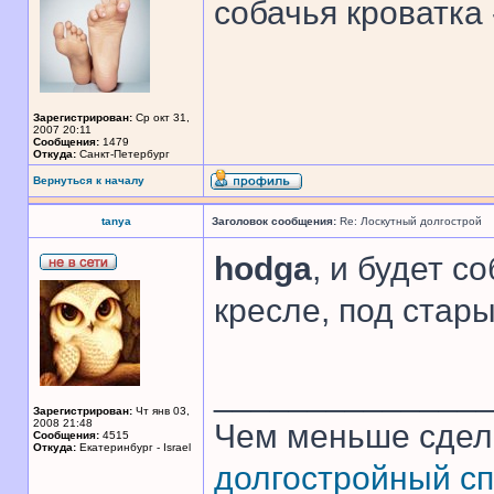
собачья кроватка
Зарегистрирован:
Ср окт 31,
2007 20:11
Сообщения:
1479
Откуда:
Санкт-Петербург
Вернуться к началу
tanya
Заголовок сообщения:
Re: Лоскутный долгострой
hodga
, и будет с
кресле, под стар
______________
Зарегистрирован:
Чт янв 03,
2008 21:48
Чем меньше сдел
Сообщения:
4515
Откуда:
Екатеринбург - Israel
долгостройный сп