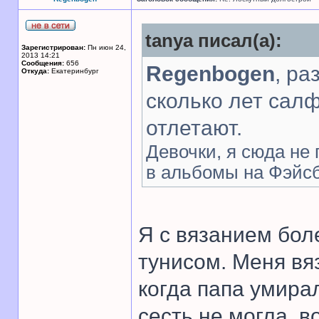
tanya писал(а):
Зарегистрирован:
Пн июн 24,
2013 14:21
Сообщения:
656
Regenbogen
, ра
Откуда:
Екатеринбург
сколько лет салф
отлетают.
Девочки, я сюда не
в альбомы на Фэйсбу
Я с вязанием бол
тунисом. Меня вя
когда папа умира
сесть не могла, в