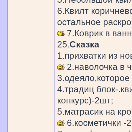
6.Квилт коричнево
остальное раскро
7.Коврик в ван
25.
Сказка
1.прихватки из нов
2.наволочка в ч
3.одеяло,которое 
4.традиц блок-.к
конкурс)-2шт;
5.матрасик на кро
6.косметички -2