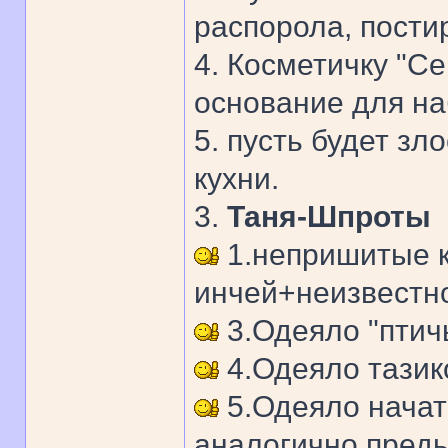
распорола, постир
4. Косметичку "С
основание для наб
5. пусть будет з
кухни.
3.
Таня-Шпроты
1.непришитые к
инчей+неизвестно
3.Одеяло "птич
4.Одеяло тазико
5.Одеяло начат
аналогично пред