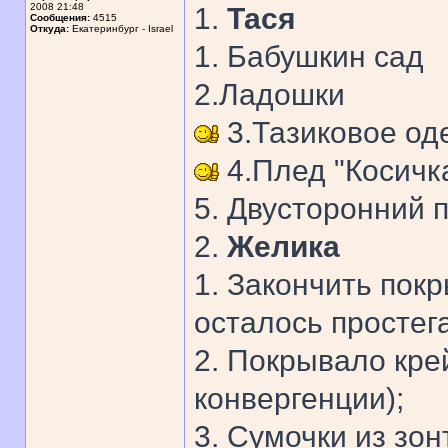
2008 21:48
1.
Тася
Сообщения:
4515
Откуда:
Екатеринбург - Israel
1. Бабушкин сад
2.Ладошки
3.Тазиковое од
4.Плед "Косичк
5. Двусторонний 
2.
Желика
1. Закончить пок
осталось простега
2. Покрывало крей
конвергенции);
3. Сумочки из зон