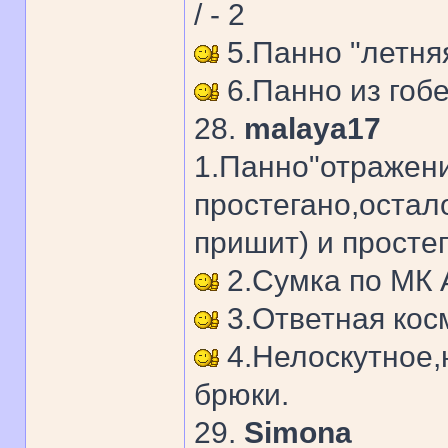
/ - 2
5.Панно "летняя
6.Панно из гобе
28.
malaya17
1.Панно"отражени
простегано,остал
пришит) и просте
2.Сумка по МК
3.Ответная кос
4.Нелоскутное,
брюки.
29.
Simona