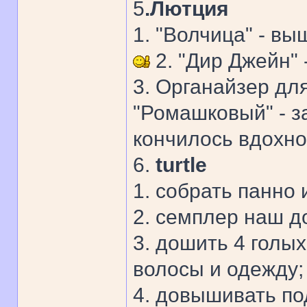
5
.Лютция
1. "Волчица" - в
2. "Дир Джейн"
3. Органайзер дл
"Ромашковый" - з
кончилось вдохно
6.
turtle
1. собрать панно 
2. семплер наш до
3. дошить 4 голых
волосы и одежду;
4. довышивать под