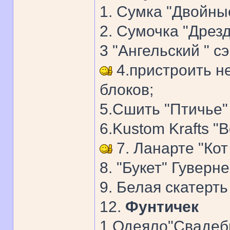
1. Сумка "Двойны
2. Сумочка "Дрезд
3 "Ангельский " с
4.пристроить н
блоков;
5.Сшить "Птичье"
6.Kustom Krafts "B
7. Ланарте "Кот
8. "Букет" Гуверне
9. Белая скатерть
12.
Фунтичек
1.Одеяло"Свадебн