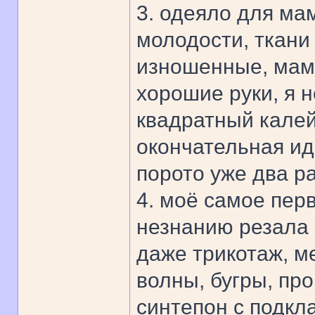
3. одеяло для ма
молодости, ткани 
изношенные, мама
хорошие руки, я 
квадратный калей
окончательная ид
порото уже два ра
4. моё самое пер
незнанию резала и
даже трикотаж, м
волны, бугры, пр
синтепон с подкл