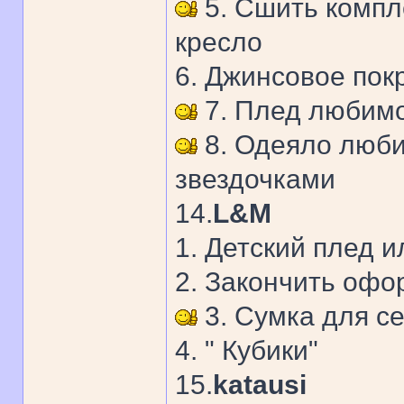
5. Сшить компле
кресло
6. Джинсовое пок
7. Плед любимо
8. Одеяло люби
звездочками
14.
L&M
1. Детский плед 
2. Закончить офо
3. Сумка для с
4. " Кубики"
15.
katausi