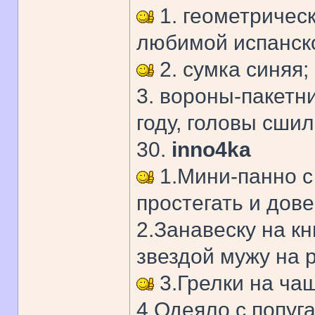
1. геометрическ
любимой испанско
2. сумка синяя;
3. вороны-пакетн
году, головы сшил
30.
inno4ka
1.Мини-панно с 
простегать и дове
2.Занавеску на к
звездой мужу на р
3.Грелки на чаш
4.Одеяло с попуга