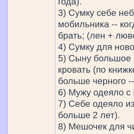
года).
3) Сумку себе не
мобильника -- ко
брать; (лен + люв
4) Сумку для ново
5) Сыну большое (
кровать (по книжк
больше черного -
6) Мужу одеяло с
7) Себе одеяло из
больше 2 лет).
8) Мешочек для чи