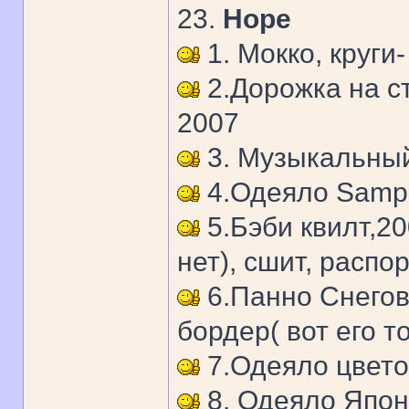
23.
Hope
1. Мокко, круги-
2.Дорожка на с
2007
3. Музыкальный
4.Одеяло Sample
5.Бэби квилт,200
нет), сшит, распо
6.Панно Снегов
бордер( вот его то
7.Одеяло цвето
8. Одеяло Япон