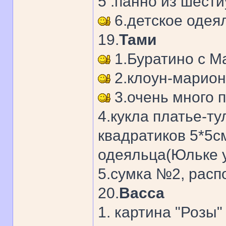
5 .панно из шести
6.детское одеял
19.
Тами
1.Буратино с М
2.клоун-марион
3.очень много 
4.кукла платье-т
квадратиков 5*5см
одеяльца(Юльке у
5.сумка №2, расп
20.
Васса
1. картина "Розы"