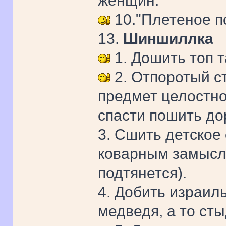
женщин.
10."Плетеное 
13.
Шиншиллка
1. Дошить топ т
2. Отпоротый с
предмет целостно
спасти пошить до
3. Сшить детское
коварным замысл
подтянется).
4. Добить израил
медведя, а то ст