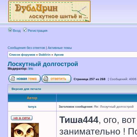
Вход
Регистрация
Сообщения без ответов
|
Активные темы
Список форумов
»
Dublirin
»
Архив
Лоскутный долгострой
Модератор:
Iric
Страница
257
из
268
[ Сообщений: 4006
Версия для печати
Автор
tanya
Заголовок сообщения:
Re: Лоскутный долгострой
Тиша444
, ого, во
занимательно ! П