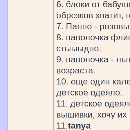
6. блоки от бабу
обрезков хватит, г
7. Панно - розов
8. наволочка флик
стыыыдно.
9. наволочка - ль
возраста.
10. еще один кал
детское одеяло.
11. детское одея
вышивки, хочу их
11.
tanya