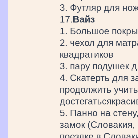
3. Футляр для но
17.
Вайз
1. Большое покры
2. чехол для мат
квадратиков
3. пару подушек д
4. Скатерть для з
продолжить учитьс
достегатьсякрасив
5. Панно на стен
замок (Словакия, 
поездке в Словак