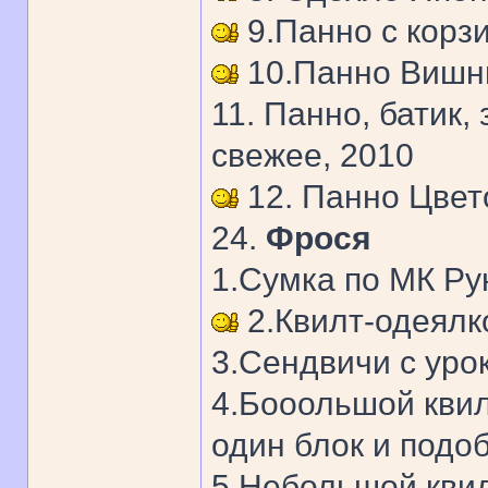
9.Панно с корзи
10.Панно Вишни
11. Панно, батик, 
свежее, 2010
12. Панно Цвето
24.
Фрося
1.Сумка по МК Ру
2.Квилт-одеялк
3.Сендвичи с уро
4.Бооольшой квил
один блок и подоб
5.Небольшой квил