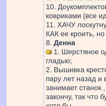
10. Доукомплекто
ковриками (все ид
11. ХАЧУ лоскутн
КАК ее кроить, но
8.
Денна
1. Шерстяное о
гладью;
2. Вышивка кресто
пару лет назад и
занимает станок ,
закончу, так что 
хотя бы