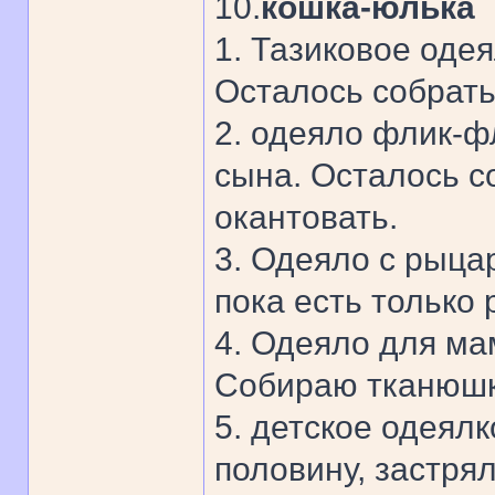
10.
кошка-юлька
1. Тазиковое оде
Осталось собрать 
2. одеяло флик-ф
сына. Осталось со
окантовать.
3. Одеяло с рыца
пока есть только
4. Одеяло для ма
Собираю тканюшки 
5. детское одеял
половину, застря