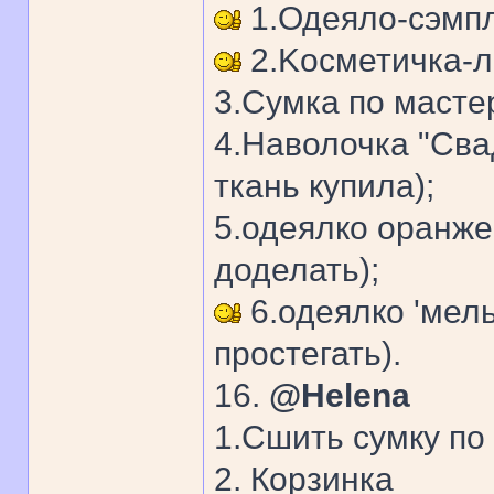
1.Одеяло-сэмп
2.Kосметичка-л
3.Сумка по мастер
4.Hаволочка "Сва
ткань купила);
5.одеялко оранже
доделать);
6.одеялко 'мель
простегать).
16.
@Helena
1.Сшить сумку по
2. Корзинка