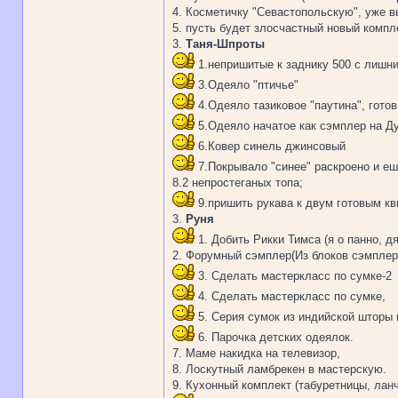
4. Косметичку "Севастопольскую", уже в
5. пусть будет злосчастный новый компл
3.
Таня-Шпроты
1.непришитые к заднику 500 с лишни
3.Одеяло "птичье"
4.Одеяло тазиковое "паутина", готов
5.Одеяло начатое как сэмплер на Д
6.Ковер синель джинсовый
7.Покрывало "синее" раскроено и е
8.2 непростеганых топа;
9.пришить рукава к двум готовым к
3.
Руня
1. Добить Рикки Тимса (я о панно, д
2. Форумный сэмплер(Из блоков сэмплера
3. Сделать мастеркласс по сумке-2
4. Сделать мастеркласс по сумке,
5. Серия сумок из индийской шторы 
6. Парочка детских одеялок.
7. Маме накидка на телевизор,
8. Лоскутный ламбрекен в мастерскую.
9. Кухонный комплект (табуретницы, лан