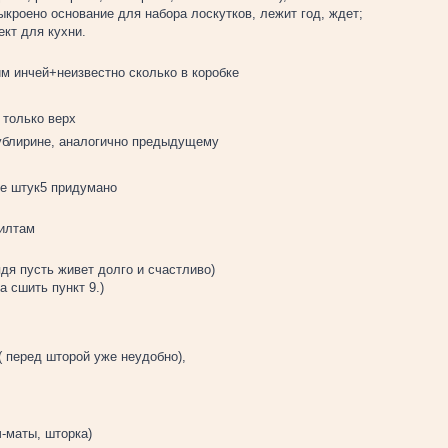
ыкроено основание для набора лоскутков, лежит год, ждет;
ект для кухни.
м инчей+неизвестно сколько в коробке
 только верх
ублирине, аналогично предыдущему
ше штук5 придумано
вилтам
ядя пусть живет долго и счастливо)
 сшить пункт 9.)
( перед шторой уже неудобно),
ч-маты, шторка)