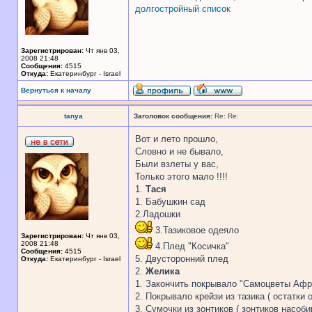
долгостройный список
Зарегистрирован:
Чт янв 03,
2008 21:48
Сообщения:
4515
Откуда:
Екатеринбург - Israel
Вернуться к началу
tanya
Заголовок сообщения:
Re: Re:
Вот и лето прошло,
Словно и не бывало,
Были взлеты у вас,
Только этого мало !!!!
1.
Тася
1. Бабушкин сад
2.Ладошки
3.Тазиковое одеяло
Зарегистрирован:
Чт янв 03,
2008 21:48
4.Плед "Косичка"
Сообщения:
4515
5. Двусторонний плед
Откуда:
Екатеринбург - Israel
2.
Желика
1. Закончить покрывало "Самоцветы Африк
2. Покрывало крейзи из тазика ( остатки 
3. Сумочки из зонтиков ( зонтиков насоб