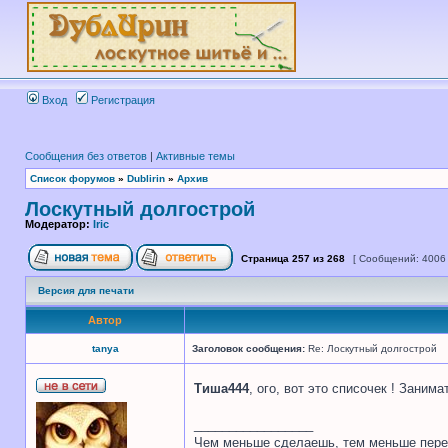
Вход
Регистрация
Сообщения без ответов
|
Активные темы
Список форумов
»
Dublirin
»
Архив
Лоскутный долгострой
Модератор:
Iric
Страница
257
из
268
[ Сообщений: 4006
Версия для печати
Автор
tanya
Заголовок сообщения:
Re: Лоскутный долгострой
Тиша444
, ого, вот это списочек ! Зани
_________________
Чем меньше сделаешь, тем меньше пере