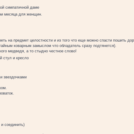
ной симпатичной даме
ни месяца для женщин.
еть на предмет целостности и из того что еще можно спасти пошить дор
 тайным коварным замыслом что обладатель сразу подтянется).
кого медведя, а то стыдно честное слово!
й стул и кресло
и звездочками
ком.
роваток.
 и соединить)