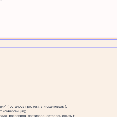
и" ( осталось простегать и окантовать );
от конвергенции);
ирала, распорола, постирала, осталось сшить );