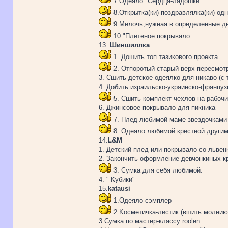
7.Одеяло "Сердца-ладошки"
8.Открытка(ки)-поздравлялка(ки) од
9.Мелочь,нужная в определенные д
10."Плетеное покрывало
13.
Шиншиллка
1. Дошить топ тазикового проекта
2. Отпоротый старый верх пересмотр
3. Сшить детское одеялко для никаво (с
4. Добить израильско-украинско-француз
5. Сшить комплект чехлов на рабочи
6. Джинсовое покрывало для пикника
7. Плед любимой маме звездочками
8. Одеяло любимой крестной другим
14.
L&M
1. Детский плед или покрывало со львен
2. Закончить оформление девчонкиных к
3. Сумка для себя любимой.
4. " Кубики"
15.
katausi
1.Одеяло-сэмплер
2.Kосметичка-листик (вшить молнию
3.Сумка по мастер-классу roolen