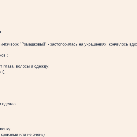
а
зи-пэчворк "Ромашковый" - застопорилась на украшениях, кончилось вдо
ков ;
т глаза, волосы и одежду;
т);
о одеяла
ванку
 крейзями или не очень)