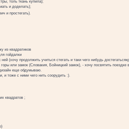
тры, толь ткань купила);
мать и доделать);
ич и простегать).
ку из квадратиков
для гойдалки
к ней (хочу продолжить учиться стегать и таки чего нибудь достегатьсякр
горы или замок (Словакия, Бойницкий замок), - хочу посвятить поездке 
 дизайн еще обдумываю.
, и тоже с ними чего нить соорудить :).
их квадратов ;
о)