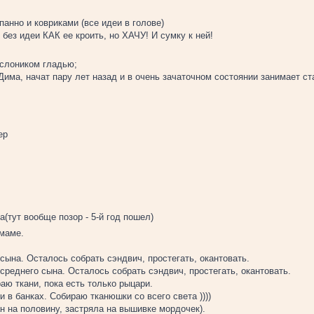
анно и ковриками (все идеи в голове)
без идеи КАК ее кроить, но ХАЧУ! И сумку к ней!
 слоником гладью;
има, начат пару лет назад и в очень зачаточном состоянии занимает стан
ер
(тут вообще позор - 5-й год пошел)
 маме.
сына. Осталось собрать сэндвич, простегать, окантовать.
среднего сына. Осталось собрать сэндвич, простегать, окантовать.
аю ткани, пока есть только рыцари.
в банках. Собираю тканюшки со всего света ))))
н на половину, застряла на вышивке мордочек).