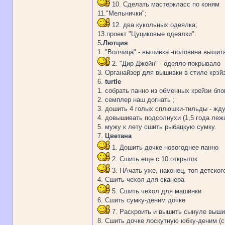
10. Сделать мастеркласс по коням
11."Мельнички";
12. два кукольных одеялка;
13.проект "Цуциковые одеялки".
5
.Лютция
1. "Волчица" - вышивка -половина вышит
2. "Дир Джейн" - одеяло-покрывало
3. Органайзер для вышивки в стиле крэй
6.
turtle
1. собрать панно из обменных крейзи бло
2. семплер наш догнать ;
3. дошить 4 голых сплюшки-тильды - жду
4. довышивать подсолнухи (1,5 года лежа
5. мужу к лету сшить рыбацкую сумку.
7.
Цветана
1. Дошить дочке новогоднее панно
2. Сшить еще с 10 открыток
3. НАчать уже, наконец, топ детског
4. Сшить чехол для сканера
5. Сшить чехол для машинки
6. Сшить сумку-деним дочке
7. Раскроить и вышить сынуле выши
8. Сшить дочке лоскутную юбку-деним (с