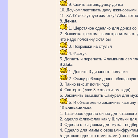
9. Сшить автоподушку дочке
10. Доукомплектовать дачу джинсовыми п
11. ХАЧУ лоскутную жилетку! Абсолютно 
8.
Денна
1. Шерстяное одеялко для дочки со
2. Вышивка крестом - волк-хранитель от Д
что надо половину хотя бы
3. Покрышки на стулья
4. Фартук
5. Догнать и перегнать Фламингин сэмпл
9.
Zlata
1. Дошить 3 диванные подушки.
2. Сумку ребенку давно обещанную.
3. Панно (висит почти год)
4. Скатерть ( уже 3 с хвостиком года)
5. Закончить вышивать Самурая для мужа
6. И обязательно закончить картину
10.
кошка-юлька
1. Тазиковое одеяло синее для старшего 
2. одеяло флик-флак как у Шпульки для 
3. Одеяло с рыцарями для мужа - подбир
4. Одеяло для мамы с овощами-фруктами 
5. детское одеялко с мишками (топ собра