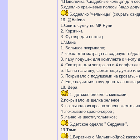
4.Hаволочка "Свадебные кольца"(для сес
5.одеялко оранжевые полосы (надо доду
6.одеялко 'мельницы" (собрать сэндв
16.
@Helena
1.Сшить сумку по МК Руни
2. Корзинка
3. Футляр для ножниц
17.
Вайз
1. Большое покрывало;
2. чехол для матраца на садовую гойдал
3. пару подушек для комплекта к чехлу 
4. Скатерть для завтраков и 4 салфетки 
5. Панно на стену, сюжет еще думаю или 
6. Покрывало с подушками на кровать, -
7. Еще научиться хочу делать аппликации
18.
Вера
1. детское одеяло с мишками ;
2.покрывало из шелка зеленое;
3. покрывало из красно-зелено-желто-син
4 .покрывало красно-серое ;
5 .панно из шестиугольников;
6.детское одеяло " Сердечки".
19.
Тами
1.Буратино с Мальвиной(по2 каждог