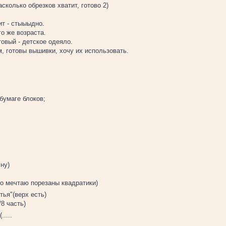
сколько обрезков хватит, готово 2)
ит - стыыыдно.
го же возраста.
овый - детское одеяло.
м, готовы вышивки, хочу их использовать.
бумаге блоков;
ну)
то мечтаю порезаны квадратики)
ья"(верх есть)
8 часть)
....