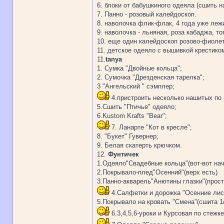
6. блоки от бабушкиного одеяла (сшить на
7. Панно - розовый калейдоскоп.
8. наволочка флик-флак, 4 года уже леж
9. наволочка - льняная, роза кабаджа, то
10. еще один калейдоскоп розово-фиолет
11. детское одеяло с вышивкой крестико
11.
tanya
1. Сумка "Двойные кольца";
2. Сумочка "Дрезденская тарелка";
3 "Ангельский " сэмплер;
4.пристроить несколько нашитых по 
5.Сшить "Птичье" одеяло;
6.Kustom Krafts "Bear";
7. Ланарте "Кот в кресле";
8. "Букет" Гувернер;
9. Белая скатерть крючком.
12.
Фунтичек
1.Одеяло"Свадебные кольца"(вот-вот нач
2.Покрывало-плед"Осенний"(верх есть)
3.Панно-акварель"Анютины глазки"(прос
4.Салфетки и дорожка "Осенние лист
5.Покрывало на кровать "Смена"(сшита 1/
6.3,4,5,6-уроки и Курсовая по стежке(.